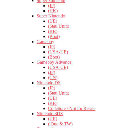
Super Famicom
(JP)
(HK)
Super Nintendo
(UE)
(Stati Uniti)
(KR)
(Boot)
Gameboy
(JP)
(USA-UE)
(Boot)
Gameboy Advance
(USA-UE)
(JP)
(CN)
Nintendo DS
(JP)
(Stati Uniti)
(UE)
(KR)
Collettore / Not for Resale
Nintendo 3DS
(UE)
(iQue & TW)