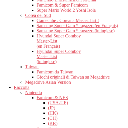
Famicom & Super Famicom
Super Mario World 2 Yoshi Isola
Corea del Sud
Gamecube : Coreana Master-List !
Samsung Super Gam * ragazzo (en Français)
Samsung Super Gam * ragazzo (in inglese)
Hyundai Super Comboy
Master-List
(en Français)
Hyundai Super Comboy
Master-List
(in inglese)
Taiwan
Famicom da Taiwan
Giochi originali di Taiwan su Megadrive
Megadrive Asian Version
Raccolta
Nintendo
Famicom & NES
(USA-UE)
(JP)
(HK)
(CH)
(KR)