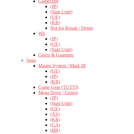
Gamecube
(JP)
(Stati Uniti)
(UE)
(KR)
Not for Resale / Demo
Wii
(JP)
(UE)
(Stati Uniti)
Gioco & Guardare
Sega
Master System / Mark III
(UE)
(JP)
(KR)
Game Gear (TUTTI)
Mega Drive / Genesi
(JP)
(Stati Uniti)
(UE)
(AS)
(KR)
(CA)
(BR)