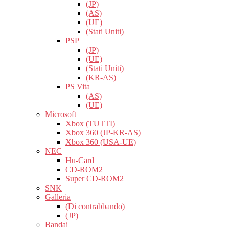
(JP)
(AS)
(UE)
(Stati Uniti)
PSP
(JP)
(UE)
(Stati Uniti)
(KR-AS)
PS Vita
(AS)
(UE)
Microsoft
Xbox (TUTTI)
Xbox 360 (JP-KR-AS)
Xbox 360 (USA-UE)
NEC
Hu-Card
CD-ROM2
Super CD-ROM2
SNK
Galleria
(Di contrabbando)
(JP)
Bandai