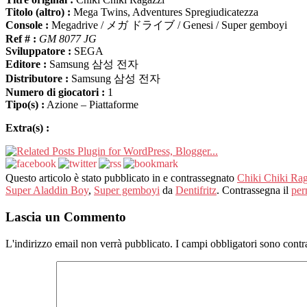
Titolo (altro) :
Mega Twins, Adventures Spregiudicatezza
Console :
Megadrive / メガ ドライブ / Genesi / Super gemboyi
Ref # :
GM 8077 JG
Sviluppatore :
SEGA
Editore :
Samsung 삼성 전자
Distributore :
Samsung 삼성 전자
Numero di giocatori :
1
Tipo(s) :
Azione – Piattaforme
Extra(s) :
Questo articolo è stato pubblicato in e contrassegnato
Chiki Chiki Rag
Super Aladdin Boy
,
Super gemboyi
da
Dentifritz
. Contrassegna il
per
Lascia un Commento
L'indirizzo email non verrà pubblicato.
I campi obbligatori sono contr