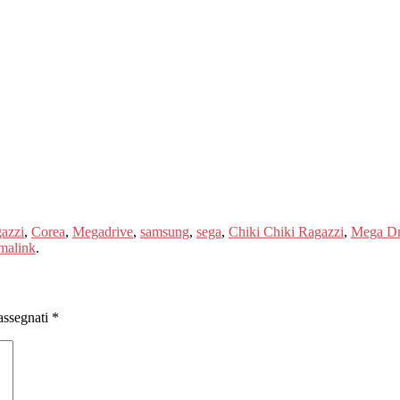
azzi
,
Corea
,
Megadrive
,
samsung
,
sega
,
Chiki Chiki Ragazzi
,
Mega Dr
malink
.
assegnati
*