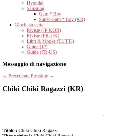
Hyundai
Samsung
Gam * Boy
Super Gam * Boy (KR)
Giochi su carta
Riviste (JP-KOR)
Riviste (FR-UK)
Libri & Mooks (TUTTI)
Guide (JP)
Guide (FR-US)
Messaggio di navigazione
←
Precedente
Prossimo
→
Chiki Chiki Ragazzi (KR)
Titolo :
Chiki Chiki Ragazzi
Titre original :
Chiki Chiki Ragazzi