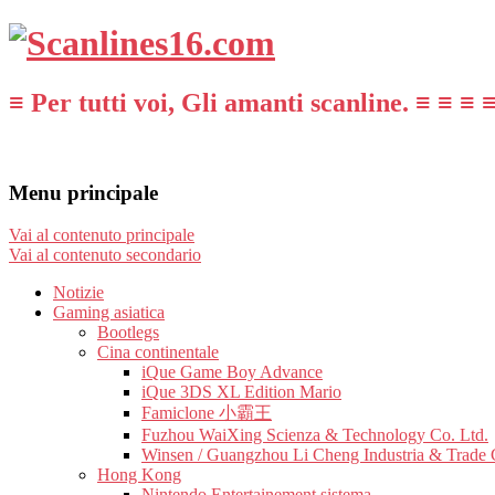
≡ Per tutti voi, Gli amanti scanline. ≡ ≡ ≡ 
Menu principale
Vai al contenuto principale
Vai al contenuto secondario
Notizie
Gaming asiatica
Bootlegs
Cina continentale
iQue Game Boy Advance
iQue 3DS XL Edition Mario
Famiclone 小霸王
Fuzhou WaiXing Scienza & Technology Co. Ltd.
Winsen / Guangzhou Li Cheng Industria & Trade 
Hong Kong
Nintendo Entertainement sistema