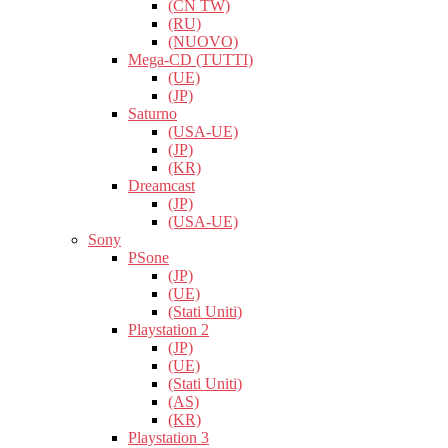
(CN TW)
(RU)
(NUOVO)
Mega-CD (TUTTI)
(UE)
(JP)
Saturno
(USA-UE)
(JP)
(KR)
Dreamcast
(JP)
(USA-UE)
Sony
PSone
(JP)
(UE)
(Stati Uniti)
Playstation 2
(JP)
(UE)
(Stati Uniti)
(AS)
(KR)
Playstation 3