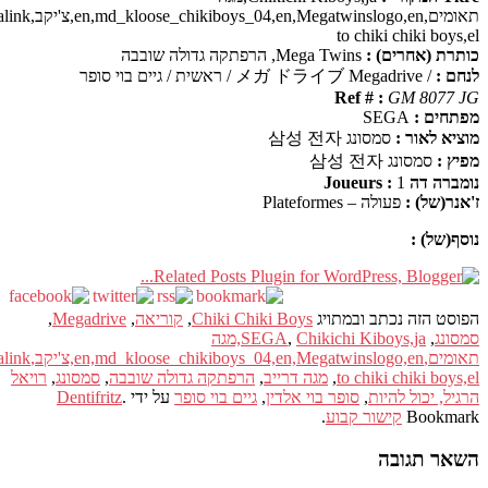
תאומים,en,md_kloose_chikiboys_04,en,Megatwinslogo,en,צ'יקב,uz,Permalink
to chiki chiki
אחרים) :
Mega Twins, הרפתקה גדולה שובבה
ת / גיים בוי סופר
Ref # :
GM 8
 :
SEGA
אור :
סמסונג 삼성 전자
סונג 삼성 전자
Jou :
1
) :
פעולה – Plateformes
 :
זה נכתב ובמתויג
Chiki Chiki Boys
,
קוריאה
,
Megadrive
,
,
SEGA
Chikichi Kiboys,ja,מגה
תאומים,en,md_kloose_chikiboys_04,en,Megatwinslogo,en,צ'יקב,uz,Permalink
to chiki chiki
,
מגה דרייב
,
הרפתקה גדולה שובבה
,
סמסונג
,
רויאל
כול להיות
,
סופר בוי אלדין
,
גיים בוי סופר
על ידי
.
Dentifritz
Bo
קישור קבוע
.
גובה