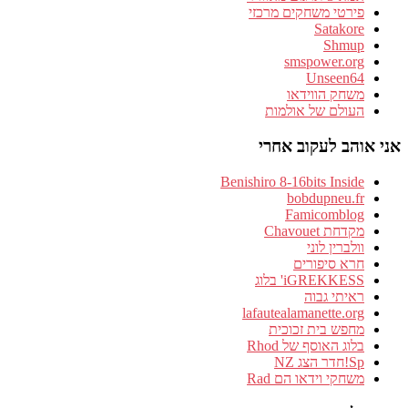
ירטי משחקים מרכזי
Satako
Shmu
smspower.or
Unseen6
שחק הווידאו
עולם של אולמות
הב לעקוב אחרי
Benishiro 8-16bits Insi
bobdupneu.f
Famicomblo
דחת Chavouet
לברין לוני
רא סיפורים
iGREKKE' בלוג
יתי גבוה
lafautealamanette.o
חפש בית זכוכית
וג האוסף של Rhod
 הצג NZ
חקי וידאו הם Rad