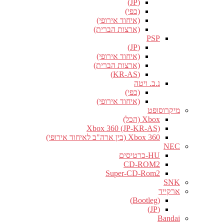
(JP)
(כפי)
(איחוד אירופי)
(ארצות הברית)
PSP
(JP)
(איחוד אירופי)
(ארצות הברית)
(KR-AS)
נ.ב. ויטה
(כפי)
(איחוד אירופי)
מיקרוסופט
Xbox (הכל)
Xbox 360 (JP-KR-AS)
Xbox 360 (בין ארה"ב לאיחוד אירופי)
NEC
HU-כרטיסים
CD-ROM2
Super-CD-Rom2
SNK
ארקייד
(Bootleg)
(JP)
Bandai