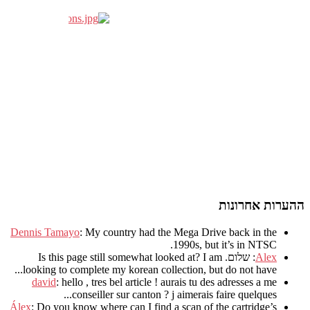
 אחרונות
Dennis Tamayo
:
My country had the Mega Drive back in t
.
1990s
,
but it’s in NT
Ale
: שלום.
I am
?
Is this page still somewhat looked at
.
looking to complete my korean collection
,
but do not have
david
:
hello
,
tres bel article
!
aurais tu des adresses a 
.
conseiller sur canton
?
j aimerais faire quelques
Álex
: Do you know where can I find a scan of the cartridge