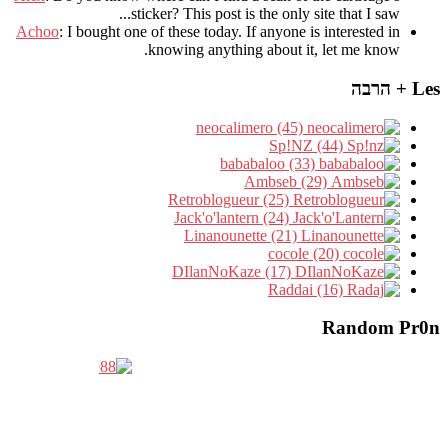
sticker? This post is the only site that I saw.
Achoo
: I bought one of these today. If anyone is interested 
knowing anything about it, let me kno
neocalimero (45)
Sp!NZ (44)
bababaloo (33)
Ambseb (29)
Retroblogueur (25)
Jack'o'lantern (24)
Linanounette (21)
cocole (20)
DIlanNoKaze (17)
Raddai (16)
Random