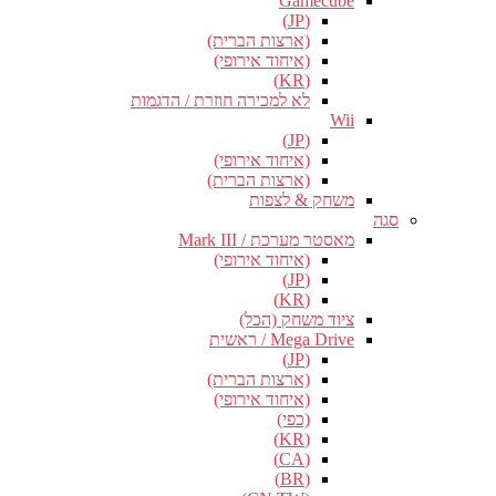
Gamecube
(JP)
(ארצות הברית)
(איחוד אירופי)
(KR)
לא למכירה חוזרת / הדגמות
Wii
(JP)
(איחוד אירופי)
(ארצות הברית)
משחק & לצפות
סגה
מאסטר מערכת / Mark III
(איחוד אירופי)
(JP)
(KR)
ציוד משחק (הכל)
Mega Drive / ראשית
(JP)
(ארצות הברית)
(איחוד אירופי)
(כפי)
(KR)
(CA)
(BR)