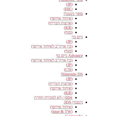
(JP)
(HK)
סופר נינטנדו
(איחוד אירופי)
(ארצות הברית)
(KR)
(מגף)
גיים בוי
(JP)
(בין ארה"ב לאיחוד אירופי)
(מגף)
Advance גיים בוי
(בין ארה"ב לאיחוד אירופי)
(JP)
(CN)
Nintendo DS
(JP)
(ארצות הברית)
(איחוד אירופי)
(KR)
אספן / לא למכירה חוזרת
נינטנדו 3DS
(איחוד אירופי)
(ique & TW)