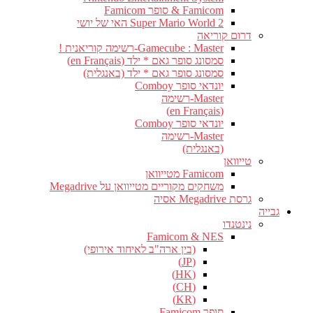
Famicom & סופר Famicom
Super Mario World 2 האי של יושי
דרום קוריאה
Gamecube : Master-רשימה קוריאנית !
סמסונג סופר גאם * ילד (en Français)
סמסונג סופר גאם * ילד (באנגלית)
יונדאי סופר Comboy
Master-רשימה
(en Français)
יונדאי סופר Comboy
Master-רשימה
(באנגלית)
טייוואן
Famicom מטייוואן
משחקים מקוריים מטייוואן על Megadrive
גרסת Megadrive אסיה
ייה
נינטנדו
Famicom & NES
(בין ארה"ב לאיחוד אירופי)
(JP)
(HK)
(CH)
(KR)
סופר Famicom