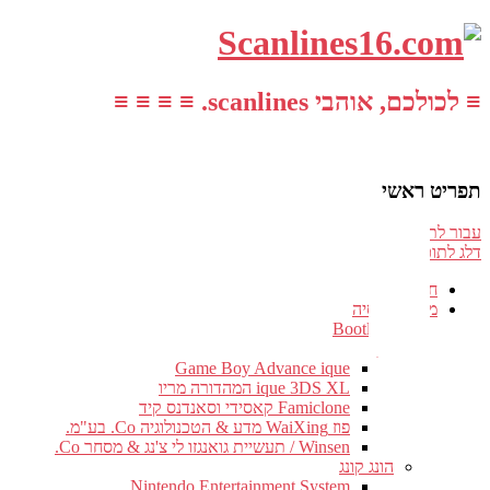
והבי scanlines. ≡ ≡ ≡ ≡
ראשי
וכן ראשי
ן המשני
דשות
שחקי אסיה
Bootlegs
סין
Game Boy Advance ique
ique 3DS XL המהדורה מריו
Famiclone קאסידי וסאנדנס קיד
פוז WaiXing מדע & הטכנולוגיה Co. בע"מ.
Winsen / תעשיית גואנגזו לי צ'נג & מסחר Co.
הונג קונג
Nintendo Entertainment System