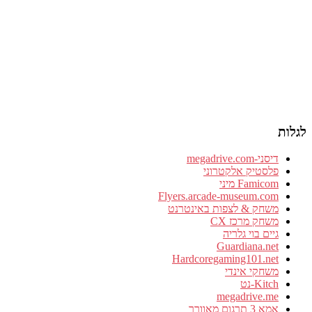
י-megadrive.com
לסטיק אלקטרוני
Famic מיני
Flyers.arcade-museum.co
שחק & לצפות באינטרנט
חק מרכז CX
ים בוי גלריה
Guardiana.n
Hardcoregaming101.ne
שחקי אינדי
Kit-נט
megadrive.m
3 תרגום מאוורר