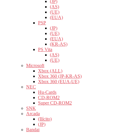
(JP)
(AS)
(UE)
(EUA)
PSP
(JP)
(UE)
(EUA)
(KR-AS)
PS Vita
(AS)
(UE)
Microsoft
Xbox (ALL)
Xbox 360 (JP-KR-AS)
Xbox 360 (EUA-UE)
NEC
Hu-Cards
CD-ROM2
Super CD-ROM2
SNK
Arcada
(Ilícito)
(JP)
Bandai