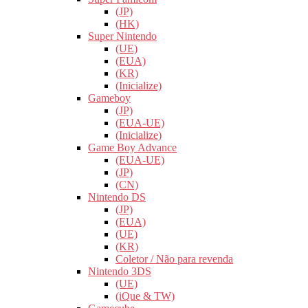
(JP)
(HK)
Super Nintendo
(UE)
(EUA)
(KR)
(Inicialize)
Gameboy
(JP)
(EUA-UE)
(Inicialize)
Game Boy Advance
(EUA-UE)
(JP)
(CN)
Nintendo DS
(JP)
(EUA)
(UE)
(KR)
Coletor / Não para revenda
Nintendo 3DS
(UE)
(iQue & TW)