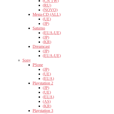
(CN TW)
(RU)
(NOVO)
Mega-CD (ALL)
(UE)
(JP)
Saturno
(EUA-UE)
(JP)
(KR)
Dreamcast
(JP)
(EUA-UE)
Sony
PSone
(JP)
(UE)
(EUA)
Playstation 2
(JP)
(UE)
(EUA)
(AS)
(KR)
Playstation 3