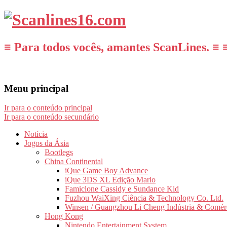
≡ Para todos vocês, amantes ScanLines. ≡ 
Menu principal
Ir para o conteúdo principal
Ir para o conteúdo secundário
Notícia
Jogos da Ásia
Bootlegs
China Continental
iQue Game Boy Advance
iQue 3DS XL Edição Mario
Famiclone Cassidy e Sundance Kid
Fuzhou WaiXing Ciência & Technology Co. Ltd.
Winsen / Guangzhou Li Cheng Indústria & Comér
Hong Kong
Nintendo Entertainment System