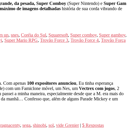
grande, da pesada, Super Comboy
(Super Nintendo) e
Super Gam
máximo de imagens detalhadas
história de sua corda vibrando de
em up
,
snes
,
Coréia do Sul
,
Squaresoft
,
Super comboy
,
Super gamboy
,
i
,
Super Mario RPG
,
Trovão Force 3
,
Trovão Force 4
,
Trovão Força
sa. Com apenas
100 expositores anunciou
, Eu tinha esperança
de) com um Famiclone móvel, um Nes, um
Vectrex com jogos
, 2
u passei a minha maneira, especialmente desde que a M. era mais do
e da manhã… Confesso que, além de alguns Parade Mickey e um
,
ragnacenty
,
sega
,
shinobi
,
sol
,
vide Grenier
|
5
Respostas