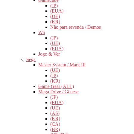
Gamecube
(JP)
(EUA)
(UE)
(KR)
Não para revenda / Demos
Wii
(JP)
(UE)
(EUA)
Jogo & Ver
Sega
Master System / Mark III
(UE)
(JP)
(KR)
Game Gear (ALL)
Mega Drive / Gênese
(JP)
(EUA)
(UE)
(AS)
(KR)
(CA)
(BR)