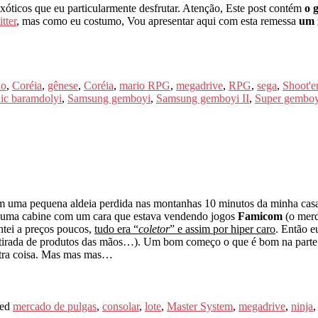
-exóticos que eu particularmente desfrutar. Atenção, Este post contém
o 
tter
, mas como eu costumo, Vou apresentar aqui com esta remessa
um 
ão
,
Coréia
,
gênese
,
Coréia
,
mario RPG
,
megadrive
,
RPG
,
sega
,
Shoot'
ic baramdolyi
,
Samsung gemboyi
,
Samsung gemboyi II
,
Super gemboy
 uma pequena aldeia perdida nas montanhas 10 minutos da minha ca
ve uma cabine com um cara que estava vendendo jogos
Famicom
(o mer
tei a preços poucos,
tudo era “
coletor
” e assim por hiper caro
. Então e
etirada de produtos das mãos…). Um bom começo o que é bom na part
outra coisa. Mas mas mas…
ed
mercado de pulgas
,
consolar
,
lote
,
Master System
,
megadrive
,
ninja