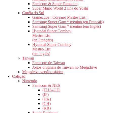
Famicom & Super Famicom
Super Mario World 2 Ilha do Yoshi
Coréia do Sul
Gamecube : Coreano Mestre-List !
Samsung Super Gam * menino (en Français)
Samsung Super Gam * menino (em Inglês)
Hyundai Super Comboy
Mestre-List
(en Français)
Hyundai Super Comboy
Mestre-List
(em Inglês)
Taiwan
Famicom de Taiwan
Jogos originais de Taiwan no Megadrive
Megadrive versão asiática
Coleção
Nintendo
Famicom & NES
(EUA-UE)
(JP)
(HK)
(CH)
(KR)
Super Famicom