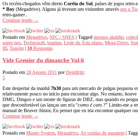
Os recém-chegados vêm direto
Coréia do Sul
, países de jogos retro
* Boy
(Megadrive). Alguns já tiveram um vislumbre através
seg o Twi
retro-gamer .
Continue lendo
→
Postado em
Megadrive
,
SFC / SNES
|
Tagged
menino aladdin
,
coleç
super nes
,
Technosoft
,
toaplan
,
Leste da Ásia plano
,
Mega Drive
,
Son
III
,
Tasujin
|
10
Respostas
Vide Grenier du dimanche Vol-6
Postado em
28 Agosto 2011
por
Dentifritz
5
Este despertar da manhã
7h30
para um mercado de pulgas pequena em
relativamente pouco no início para encontrar algo. No entanto, hou
DMG, Dingoo e um monte de figuras de DBZ, mas quando eu pergun
que desconfortável (as lanças um m'a “
como é caro
?” Limito-me a r
manual de Beaver Júnior, Eu pensei que eu iria encontrar qualquer 
Continue lendo
→
Postado em
Master System
,
Megadrive
,
As vendas de garagem
|
Tagg