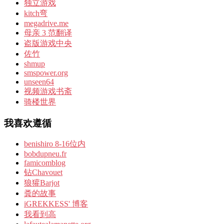
独立游戏
kitch弯
megadrive.me
母亲 3 范翻译
盗版游戏中央
佐竹
shmup
smspower.org
unseen64
视频游戏书斋
骑楼世界
我喜欢遵循
benishiro 8-16位内
bobdupneu.fr
famicomblog
钻Chavouet
狼獾Barjot
粪的故事
iGREKKESS' 博客
我看到高