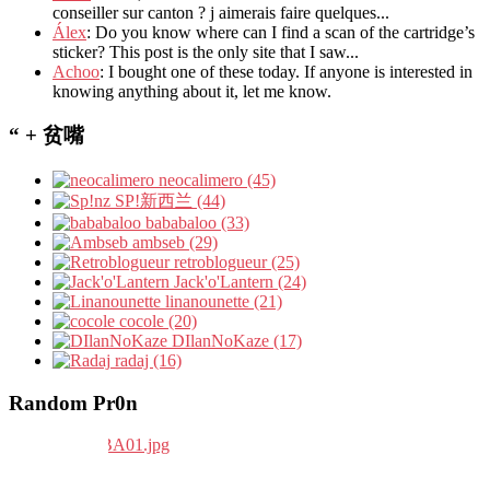
conseiller sur canton ? j aimerais faire quelques...
Álex
: Do you know where can I find a scan of the cartridge’s
sticker? This post is the only site that I saw...
Achoo
: I bought one of these today. If anyone is interested in
knowing anything about it, let me know.
“ + 贫嘴
neocalimero (45)
SP!新西兰 (44)
bababaloo (33)
ambseb (29)
retroblogueur (25)
Jack'o'Lantern (24)
linanounette (21)
cocole (20)
DIlanNoKaze (17)
radaj (16)
Random Pr0n