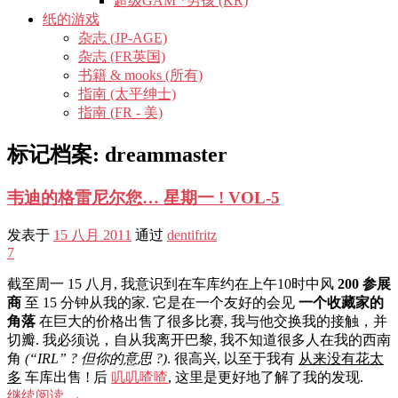
超级GAM *男孩 (KR)
纸的游戏
杂志 (JP-AGE)
杂志 (FR英国)
书籍 & mooks (所有)
指南 (太平绅士)
指南 (FR - 美)
标记档案:
dreammaster
韦迪的格雷尼尔您… 星期一 ! VOL-5
发表于
15 八月 2011
通过
dentifritz
7
截至周一 15 八月, 我意识到在车库约在上午10时中风
200 参展
商
至 15 分钟从我的家. 它是在一个友好的会见
一个收藏家的
角落
在巨大的价格出售了很多比赛, 我与他交换我的接触，并
切瓣. 我必须说，自从我离开巴黎, 我不知道很多人在我的西南
角
(“IRL” ? 但你的意思 ?)
. 很高兴, 以至于我有
从来没有花太
多
车库出售 ! 后
叽叽喳喳
, 这里是更好地了解了我的发现.
继续阅读
→