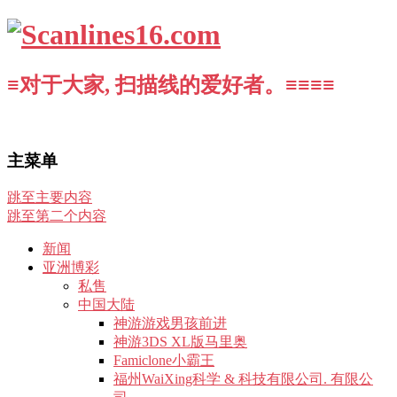
≡对于大家, 扫描线的爱好者。≡≡≡≡
主菜单
跳至主要内容
跳至第二个内容
新闻
亚洲博彩
私售
中国大陆
神游游戏男孩前进
神游3DS XL版马里奥
Famiclone小霸王
福州WaiXing科学 & 科技有限公司. 有限公