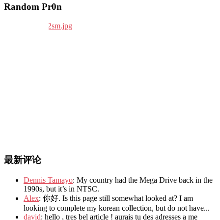
Random Pr0n
最新评论
Dennis Tamayo
: My country had the Mega Drive back in the
1990s, but it’s in NTSC.
Alex
: 你好. Is this page still somewhat looked at? I am
looking to complete my korean collection, but do not have...
david
: hello , tres bel article ! aurais tu des adresses a me