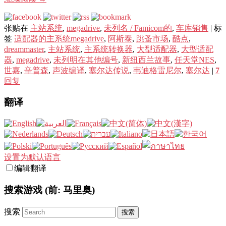
张贴在
主站系统
,
megadrive
,
未列名 / Famicom的
,
车库销售
|
标
签
适配器的主系统megadrive
,
阿斯泰
,
跳蚤市场
,
酷点
,
dreammaster
,
主站系统
,
主系统转换器
,
大型适配器
,
大型适配
器
,
megadrive
,
未列明在其他编号
,
新纽西兰故事
,
任天堂NES
,
世嘉
,
辛普森
,
声波编译
,
塞尔达传说
,
韦迪格雷尼尔
,
塞尔达
|
7
回复
翻译
设置为默认语言
编辑翻译
搜索游戏 (前: 马里奥)
搜索