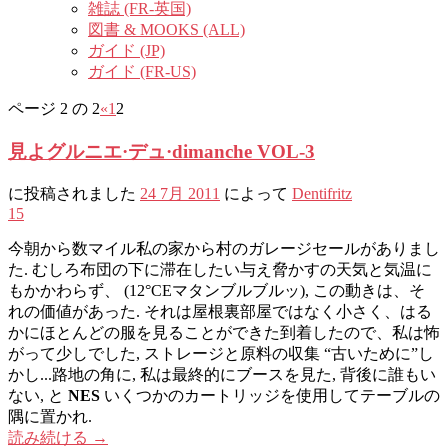
雑誌 (FR-英国)
図書 & MOOKS (ALL)
ガイド (JP)
ガイド (FR-US)
ページ 2 の 2
«
1
2
見よグルニエ·デュ·dimanche VOL-3
に投稿されました
24 7月 2011
によって
Dentifritz
15
今朝から数マイル私の家から村のガレージセールがありまし
た. むしろ布団の下に滞在したい与え脅かすの天気と気温に
もかかわらず、 (12°CEマタンブルブルッ), この動きは、そ
れの価値があった. それは屋根裏部屋ではなく小さく、はる
かにほとんどの服を見ることができた到着したので、私は怖
がって少しでした, ストレージと原料の収集 “古いために”し
かし...路地の角に, 私は最終的にブースを見た, 背後に誰もい
ない, と
NES
いくつかのカートリッジを使用してテーブルの
隅に置かれ.
読み続ける
→