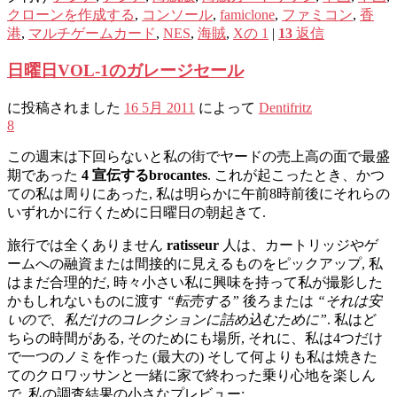
クローンを作成する
,
コンソール
,
famiclone
,
ファミコン
,
香
港
,
マルチゲームカード
,
NES
,
海賊
,
Xの 1
|
13
返信
日曜日VOL-1のガレージセール
に投稿されました
16 5月 2011
によって
Dentifritz
8
この週末は下回らないと私の街でヤードの売上高の面で最盛
期であった
4 宣伝するbrocantes
. これが起こったとき、かつ
ての私は周りにあった, 私は明らかに午前8時前後にそれらの
いずれかに行くために日曜日の朝起きて.
旅行では全くありません
ratisseur
人は、カートリッジやゲ
ームへの融資または間接的に見えるものをピックアップ, 私
はまだ合理的だ, 時々小さい私に興味を持って私が撮影した
かもしれないものに渡す
“転売する”
後ろまたは
“それは安
いので、私だけのコレクションに詰め込むために”
. 私はど
ちらの時間がある, そのためにも場所, それに、私は4つだけ
で一つのノミを作った (最大の) そして何よりも私は焼きた
てのクロワッサンと一緒に家で終わった乗り心地を楽しん
で. 私の調査結果の小さなプレビュー: