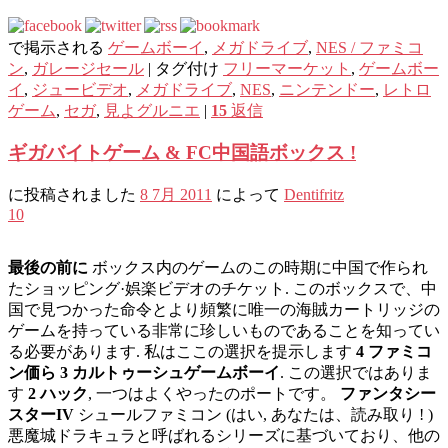
で掲示される
ゲームボーイ
,
メガドライブ
,
NES / ファミコ
ン
,
ガレ​​ージセール
|
タグ付け
フリーマーケット
,
ゲームボー
イ
,
ジュービデオ
,
メガドライブ
,
NES
,
ニンテンドー
,
レトロ
ゲーム
,
セガ
,
見よグルニエ
|
15
返信
ギガバイトゲーム & FC中国語ボックス !
に投稿されました
8 7月 2011
によって
Dentifritz
10
最後の前に
ボックス内のゲームのこの時期に中国で作られ
たショッピング·娯楽ビデオのチケット. このボックスで、中
国で見つかった命令とより頻繁に唯一の海賊カートリッジの
ゲームを持っている非常に珍しいものであることを知ってい
る必要があります. 私はここの選択を提示します
4 ファミコ
ン価ら 3 カルトゥーシュゲームボーイ
. この選択ではありま
す
2 ハック
, 一つはよくやったのポートです。
ファンタシー
スターIV
シュールファミコン (はい, あなたは、読み取り ! )
悪魔城ドラキュラと呼ばれるシリーズに基づいており、他の