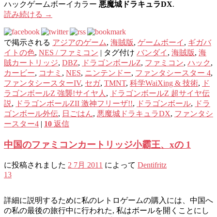
ハックゲームボーイカラー
悪魔城ドラキュラDX
.
読み続ける
→
で掲示される
アジアのゲーム
,
海賊版
,
ゲームボーイ
,
ギガバ
イトの色
,
NES / ファミコン
|
タグ付け
バンダイ
,
海賊版
,
海
賊カートリッジ
,
DBZ
,
ドラゴンボールZ
,
ファミコン
,
ハック
,
カービー
,
コナミ
,
NES
,
ニンテンドー
,
ファンタシースター 4
,
ファンタシースターIV
,
セガ
,
TMNT
,
科学WaiXing & 技術
,
ド
ラゴンボールZ 強襲!サイヤ人
,
ドラゴンボールZ 超サイヤ伝
説
,
ドラゴンボールZII 激神フリーザ!!
,
ドラゴンボール
,
ドラ
ゴンボール外伝
,
日ごはん
,
悪魔城ドラキュラDX
,
ファンタシ
ースター4
|
10
返信
中国のファミコンカートリッジ小霸王、xの 1
に投稿されました
2 7月 2011
によって
Dentifritz
13
詳細に説明するために私のレトロゲームの購入には、中国へ
の私の最後の旅行中に行われた, 私はボールを開くことにし