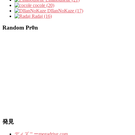
cocole (20)
DIlanNoKaze (17)
Radaj (16)
Random Pr0n
発見
ディズニーmegadrive.com