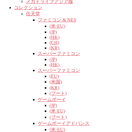
メガドライブアジア版
コレクション
任天堂
ファミコン & NES
(米·EU)
(JP)
(HK)
(CH)
(KR)
スーパーファミコン
(JP)
(HK)
スーパーファミコン
(EU)
(米国)
(KR)
(ブート)
ゲームボーイ
(JP)
(米·EU)
(ブート)
ゲームボーイアドバンス
(米·EU)