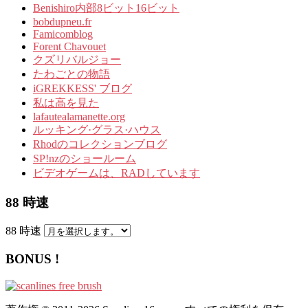
Benishiro内部8ビット16ビット
bobdupneu.fr
Famicomblog
Forent Chavouet
クズリバルジョー
たわごとの物語
iGREKKESS' ブログ
私は高を見た
lafautealamanette.org
ルッキング·グラス·ハウス
Rhodのコレクションブログ
SP!nzのショールーム
ビデオゲームは、RADしています
88 時速
88 時速
BONUS !