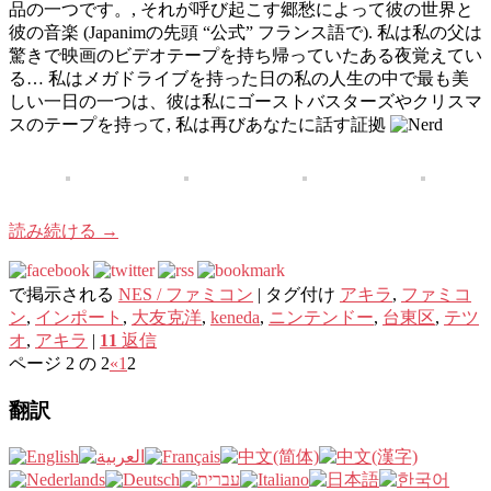
品の一つです。, それが呼び起こす郷愁によって彼の世界と
彼の音楽 (Japanimの先頭 “公式” フランス語で). 私は私の父は
驚きで映画のビデオテープを持ち帰っていたある夜覚えてい
る… 私はメガドライブを持った日の私の人生の中で最も美
しい一日の一つは、彼は私にゴーストバスターズやクリスマ
スのテープを持って, 私は再びあなたに話す証拠
読み続ける
→
で掲示される
NES / ファミコン
|
タグ付け
アキラ
,
ファミコ
ン
,
インポート
,
大友克洋
,
keneda
,
ニンテンドー
,
台東区
,
テツ
オ
,
アキラ
|
11
返信
ページ 2 の 2
«
1
2
翻訳