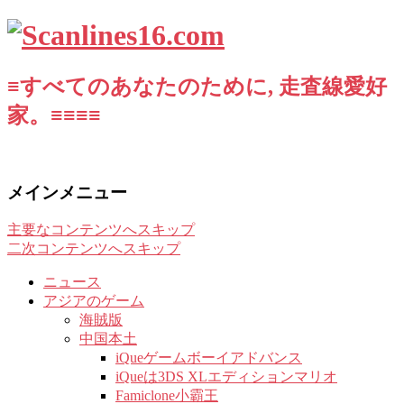
≡すべてのあなたのために, 走査線愛好
家。≡≡≡≡
メインメニュー
主要なコンテンツへスキップ
二次コンテンツへスキップ
ニュース
アジアのゲーム
海賊版
中国本土
iQueゲームボーイアドバンス
iQueは3DS XLエディションマリオ
Famiclone小霸王