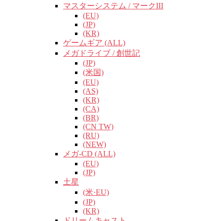
マスターシステム / マークIII
(EU)
(JP)
(KR)
ゲームギア (ALL)
メガドライブ / 創世記
(JP)
(米国)
(EU)
(AS)
(KR)
(CA)
(BR)
(CN TW)
(RU)
(NEW)
メガ-CD (ALL)
(EU)
(JP)
土星
(米·EU)
(JP)
(KR)
ドリームキャスト