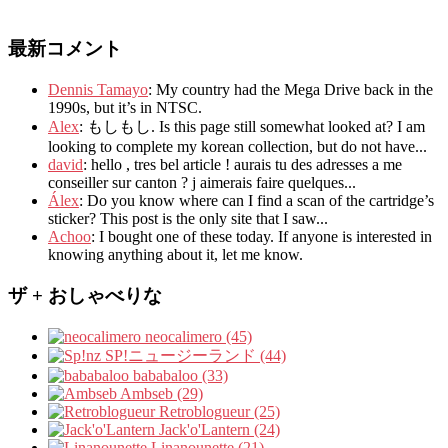
最新コメント
Dennis Tamayo
:
My country had the Mega Drive back in the
1990s
,
but it’s in NTSC
.
Alex
: もしもし.
Is this page still somewhat looked at
?
I am
looking to complete my korean collection
,
but do not have..
.
david
:
hello
,
tres bel article
!
aurais tu des adresses a me
conseiller sur canton
?
j aimerais faire quelques..
.
Álex
: Do you know where can I find a scan of the cartridge’s
sticker? This post is the only site that I saw...
Achoo
: I bought one of these today. If anyone is interested in
knowing anything about it, let me know.
ザ + おしゃべりな
neocalimero (45)
SP!ニュージーランド (44)
bababaloo (33)
Ambseb (29)
Retroblogueur (25)
Jack'o'Lantern (24)
Linanounette (21)