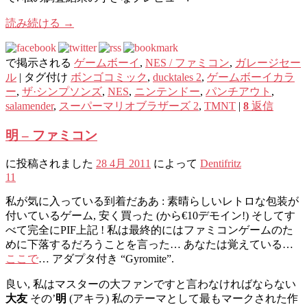
読み続ける
→
で掲示される
ゲームボーイ
,
NES / ファミコン
,
ガレ​​ージセー
ル
|
タグ付け
ボンゴコミック
,
ducktales 2
,
ゲームボーイカラ
ー
,
ザ·シンプソンズ
,
NES
,
ニンテンドー
,
パンチアウト
,
salamender
,
スーパーマリオブラザーズ 2
,
TMNT
|
8
返信
明 – ファミコン
に投稿されました
28 4月 2011
によって
Dentifritz
11
私が気に入っている到着だああ : 素晴らしいレトロな包装が
付いているゲーム, 安く買った (から€10デモイン!) そしてす
べて完全にPIF上記 ! 私は最終的にはファミコンゲームのた
めに下落するだろうことを言った… あなたは覚えている…
ここで
… アダプタ付き “Gyromite”.
良い, 私はマスターの大ファンですと言わなければならない
大友
その’
明
(アキラ) 私のテーマとして最もマークされた作