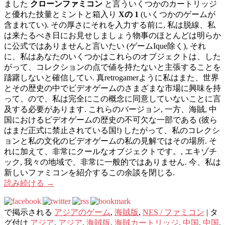
ました
クローンファミコン
と言ういくつかのカートリッジ
と優れた技量とミントと箱入り
Xの 1
(いくつかのゲームが
含まれてい). その厚さにそれを入力する前に, 私は脱線、私
は来たるべき日にお見せしましょう​​物事のほとんどは明らか
に公式ではありませんと言いたい (ゲームIque除く), それ
に、私はあなたのいくつかはこれらのオブジェクトは、した
がって、コレクションの点で値を持たないと主張することを
躊躇しないと確信してい. 真retrogamerように私はまた、世界
とその歴史の中でビデオゲームのさまざまな市場に興味を持
って、ので、私は完全にこの概念に同意していないことに言
及する必要があります. これらのバージョン, 一方、海賊, 中
国におけるビデオゲームの歴史の不可欠な一部である (彼ら
はまだ正式に禁止されている国!) したがって、私のコレクシ
ョンと私の文化のビデオゲームの私の見解ではその場所. そ
れに加えて、非常にクールなオブジェクトです。, エキゾチ
ック, 我々の地域で、非常に一般的ではありません. 今、私は
新しいファミコンを紹介するこの余談を閉じる.
読み続ける
→
で掲示される
アジアのゲーム
,
海賊版
,
NES / ファミコン
|
タ
グ付け
アジア
,
アジア
,
海賊版
,
海賊カートリッジ
,
中国
,
中国
,