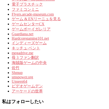
電子プラスチック
ファミコンミニ
Flyers.arcade-museum.com
ゲーム & ENリーニュを見る
ゲームセンターCX
ゲームボーイガレリア
Guardiana.net
Hardcoregaming101.net
インディーズゲーム
キッチュ·ベント
megadrive.me
母 3 ファン翻訳
海賊版ゲームの中央
佐竹
Shmup
smspower.org
Unseen64
ビデオゲームデン
アーケードの世界
私はフォローしたい