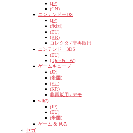
(JP)
(CN)
ニンテンドーDS
(JP)
(米国)
(EU)
(KR)
コレクタ / 非再販用
ニンテンドー3DS
(EU)
(iQue & TW)
ゲームキューブ
(JP)
(米国)
(EU)
(KR)
非再販用 / デモ
wiiの
(JP)
(EU)
(米国)
ゲーム & 見る
セガ