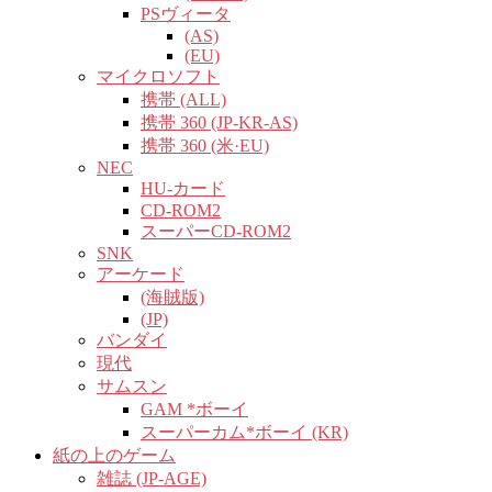
PSヴィータ
(AS)
(EU)
マイクロソフト
携帯 (ALL)
携帯 360 (JP-KR-AS)
携帯 360 (米·EU)
NEC
HU-カード
CD-ROM2
スーパーCD-ROM2
SNK
アーケード
(海賊版)
(JP)
バンダイ
現代
サムスン
GAM *ボーイ
スーパーカム*ボーイ (KR)
紙の上のゲーム
雑誌 (JP-AGE)