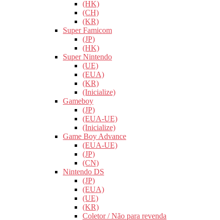
(HK)
(CH)
(KR)
Super Famicom
(JP)
(HK)
Super Nintendo
(UE)
(EUA)
(KR)
(Inicialize)
Gameboy
(JP)
(EUA-UE)
(Inicialize)
Game Boy Advance
(EUA-UE)
(JP)
(CN)
Nintendo DS
(JP)
(EUA)
(UE)
(KR)
Coletor / Não para revenda