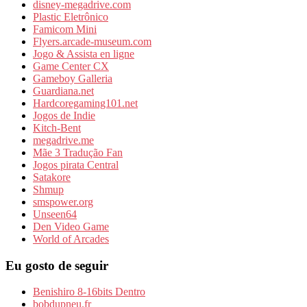
disney-megadrive.com
Plastic Eletrônico
Famicom Mini
Flyers.arcade-museum.com
Jogo & Assista en ligne
Game Center CX
Gameboy Galleria
Guardiana.net
Hardcoregaming101.net
Jogos de Indie
Kitch-Bent
megadrive.me
Mãe 3 Tradução Fan
Jogos pirata Central
Satakore
Shmup
smspower.org
Unseen64
Den Video Game
World of Arcades
Eu gosto de seguir
Benishiro 8-16bits Dentro
bobdupneu.fr