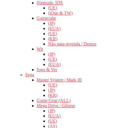
Nintendo 3DS
(UE)
(iQue & TW)
Gamecube
(JP)
(EUA)
(UE)
(KR)
Não para revenda / Demos
Wii
(JP)
(UE)
(EUA)
Jogo & Ver
Sega
Master System / Mark III
(UE)
(JP)
(KR)
Game Gear (ALL)
Mega Drive / Gênese
(JP)
(EUA)
(UE)
(AS)