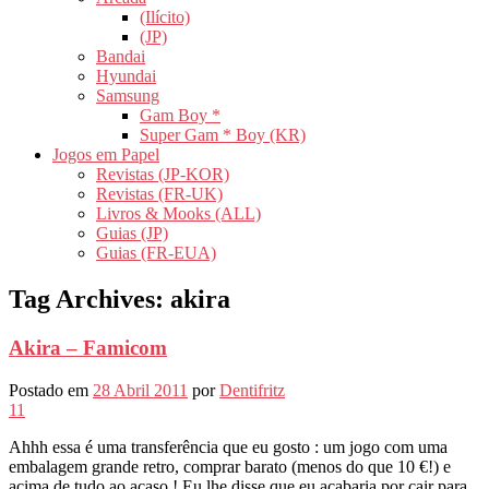
(Ilícito)
(JP)
Bandai
Hyundai
Samsung
Gam Boy *
Super Gam * Boy (KR)
Jogos em Papel
Revistas (JP-KOR)
Revistas (FR-UK)
Livros & Mooks (ALL)
Guias (JP)
Guias (FR-EUA)
Tag Archives:
akira
Akira – Famicom
Postado em
28 Abril 2011
por
Dentifritz
11
Ahhh essa é uma transferência que eu gosto : um jogo com uma
embalagem grande retro, comprar barato (menos do que 10 €!) e
acima de tudo ao acaso ! Eu lhe disse que eu acabaria por cair para