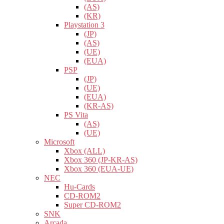
(AS)
(KR)
Playstation 3
(JP)
(AS)
(UE)
(EUA)
PSP
(JP)
(UE)
(EUA)
(KR-AS)
PS Vita
(AS)
(UE)
Microsoft
Xbox (ALL)
Xbox 360 (JP-KR-AS)
Xbox 360 (EUA-UE)
NEC
Hu-Cards
CD-ROM2
Super CD-ROM2
SNK
Arcada