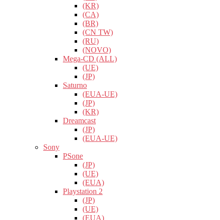
(KR)
(CA)
(BR)
(CN TW)
(RU)
(NOVO)
Mega-CD (ALL)
(UE)
(JP)
Saturno
(EUA-UE)
(JP)
(KR)
Dreamcast
(JP)
(EUA-UE)
Sony
PSone
(JP)
(UE)
(EUA)
Playstation 2
(JP)
(UE)
(EUA)