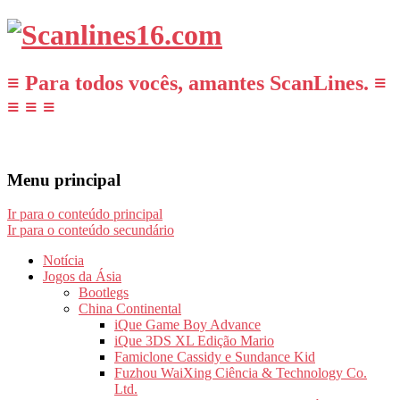
≡ Para todos vocês, amantes ScanLines. ≡
≡ ≡ ≡
Menu principal
Ir para o conteúdo principal
Ir para o conteúdo secundário
Notícia
Jogos da Ásia
Bootlegs
China Continental
iQue Game Boy Advance
iQue 3DS XL Edição Mario
Famiclone Cassidy e Sundance Kid
Fuzhou WaiXing Ciência & Technology Co.
Ltd.