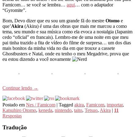
Famicom… se você se lembra…
aqui
… com o adaptador
“Gyromite”.
Bom, Devo dizer que eu sou um grande fã do mestre
Otomo
e
que’
Akira
(Akira) é uma das obras que mais me marcou a como
tema, seu mundo e sua música como ela evoca a nostalgia (Japanim
cedo “oficial” en francais). Lembro-me de uma noite em que meu
pai tinha trazido a fita de vídeo do filme de surpresa… um dos dias
mais bonitos da minha vida no dia em que trouxe a cassete
Ghostbusters e Natal, onde eu tenho o meu Megadrive, prova que
eu estou dizendo a você novamente
Continue lendo
→
Postado em
Nes / Famicom
|
Tagged
akira
,
Famicom
,
importar
,
Katsuhiro Otomo
,
keneda
,
nintendo
,
taito
,
Tetsuo
,
Akira
|
11
Respostas
Tradução