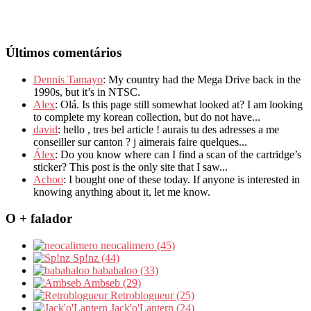
Últimos comentários
Dennis Tamayo
: My country had the Mega Drive back in the
1990s, but it’s in NTSC.
Alex
: Olá. Is this page still somewhat looked at? I am looking
to complete my korean collection, but do not have...
david
: hello , tres bel article ! aurais tu des adresses a me
conseiller sur canton ? j aimerais faire quelques...
Álex
: Do you know where can I find a scan of the cartridge’s
sticker? This post is the only site that I saw...
Achoo
: I bought one of these today. If anyone is interested in
knowing anything about it, let me know.
O + falador
neocalimero (45)
Sp!nz (44)
bababaloo (33)
Ambseb (29)
Retroblogueur (25)
Jack'o'Lantern (24)