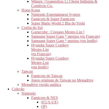
Winsen / Guangzhou Li Cheng Indústria &
Comércio Co.
Hong Kong
Nintendo Entertainment System
Famicom & Super Famicom
Super Mario World 2 Ilha do Yoshi
Coréia do Sul
Gamecube : Coreano Mestre-List !
Samsung Super Gam * menino (en Français)
Samsung Super Gam * menino (em Inglês)
Hyundai Super Comboy
Mestre-List
(en Français)
Hyundai Super Comboy
Mestre-List
(em Inglês)
Taiwan
Famicom de Taiwan
Jogos originais de Taiwan no Megadrive
Megadrive versão asiática
Coleção
Nintendo
Famicom & NES
(EUA-UE)
(JP)