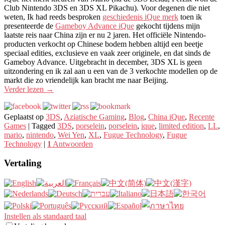
Club Nintendo 3DS en 3DS XL Pikachu). Voor degenen die niet
weten, Ik had reeds besproken
geschiedenis iQue merk
toen ik
presenteerde de
Gameboy Advance iQue
gekocht tijdens mijn
laatste reis naar China zijn er nu 2 jaren. Het officiële Nintendo-
producten verkocht op Chinese bodem hebben altijd een beetje
speciaal edities, exclusieve en vaak zeer originele, en dat sinds de
Gameboy Advance. Uitgebracht in december, 3DS XL is geen
uitzondering en ik zal aan u een van de 3 verkochte modellen op de
markt die zo vriendelijk kan bracht me naar Beijing.
Verder lezen
→
Geplaatst op
3DS
,
Aziatische Gaming
,
Blog
,
China iQue
,
Recente
Games
|
Tagged
3DS
,
porselein
,
porselein
,
ique
,
limited edition
,
LL
,
mario
,
nintendo
,
Wei Yen
,
XL
,
Fugue Technology
,
Fugue
Technology
|
1
Antwoorden
Vertaling
Instellen als standaard taal