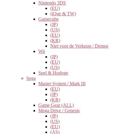
Nintendo 3DS
(EU)
(iQue & TW)
Gamecube
(JP)
(US)
(EU)
(KR)
Niet voor de Verkoop / Demos
Wii
(JP)
(EU)
(US)
Spel & Horloge
Sega
Master System / Mark III
(EU)
(JP)
(KR)
Game Gear (ALL)
Mega Drive / Genesis
(JP)
(US)
(EU)
(AS)