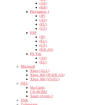
(AS)
(KR)
Playstation 3
(JP)
(AS)
(EU)
(US)
PSP
(JP)
(EU)
(US)
(KR-AS)
PS Vita
(AS)
(EU)
Microsoft
Xbox (ALL)
Xbox 360 (JP-KR-AS)
Xbox 360 (VS-EU)
NEC
Hu-Cards
CD-ROM2
Super cd-rom 2
SNK
Zuilengang