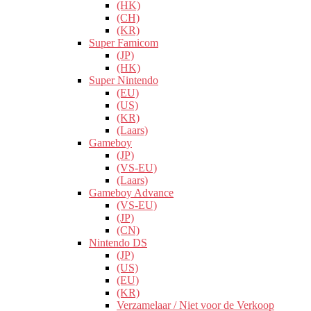
(HK)
(CH)
(KR)
Super Famicom
(JP)
(HK)
Super Nintendo
(EU)
(US)
(KR)
(Laars)
Gameboy
(JP)
(VS-EU)
(Laars)
Gameboy Advance
(VS-EU)
(JP)
(CN)
Nintendo DS
(JP)
(US)
(EU)
(KR)
Verzamelaar / Niet voor de Verkoop