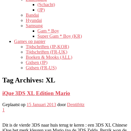
(Schacht)
(JP)
Bandai
Hyundai
Samsung
Gam * Boy
Super Gam * Boy (KR)
Games op papier
Tijdschriften (JP-KOR)
Tijdschriften (FR-UK)
Boeken & Mooks (ALL)
Gidsen (JP)
Gidsen (FR-US)
Tag Archives:
XL
iQue 3DS XL Edition Mario
Geplaatst op
15 Januari 2013
door
Dentifritz
1
Dit is de vierde 3DS naar huis terug te keren : een 3DS XL Chinese
iQue het merk kleuren van Mario (na de 3DS Zelda, Perzik won de