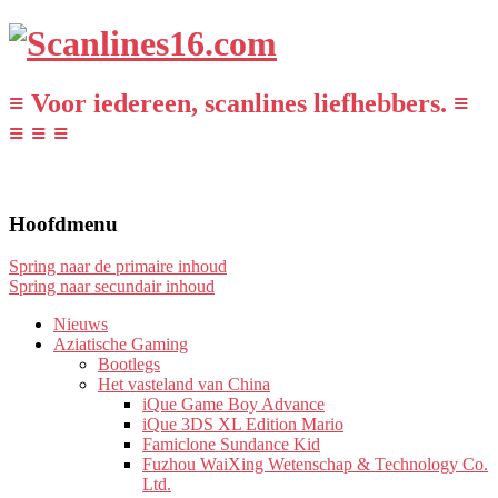
≡ Voor iedereen, scanlines liefhebbers. ≡
≡ ≡ ≡
Hoofdmenu
Spring naar de primaire inhoud
Spring naar secundair inhoud
Nieuws
Aziatische Gaming
Bootlegs
Het vasteland van China
iQue Game Boy Advance
iQue 3DS XL Edition Mario
Famiclone Sundance Kid
Fuzhou WaiXing Wetenschap & Technology Co.
Ltd.