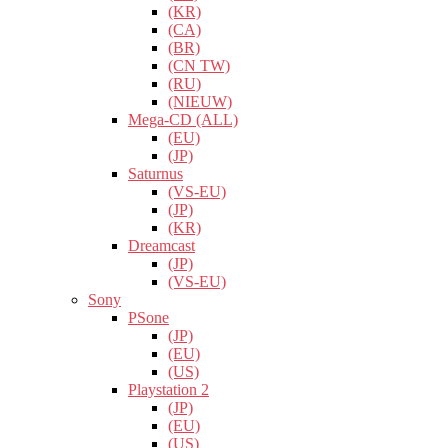
(KR)
(CA)
(BR)
(CN TW)
(RU)
(NIEUW)
Mega-CD (ALL)
(EU)
(JP)
Saturnus
(VS-EU)
(JP)
(KR)
Dreamcast
(JP)
(VS-EU)
Sony
PSone
(JP)
(EU)
(US)
Playstation 2
(JP)
(EU)
(US)