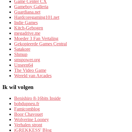
Game Center CX
Gameboy Galleria
Guardiana.net
Hardcoregaming101.net
Indie Games
Kitch-Gebogen
megadrive.me
Moeder 3 Fan Vertaling
Gekopieerde Games Central
Satakore
Shmup
smspower.org
Unseen64
The Video Game
Wereld van Arcades
Ik wil volgen
Benishiro 8-16bits Inside
bobdupneu.fr
Famicomblog
Boor Chavouet
Wolverine Looney
Verhalen stront
iGREKKESS' Blog