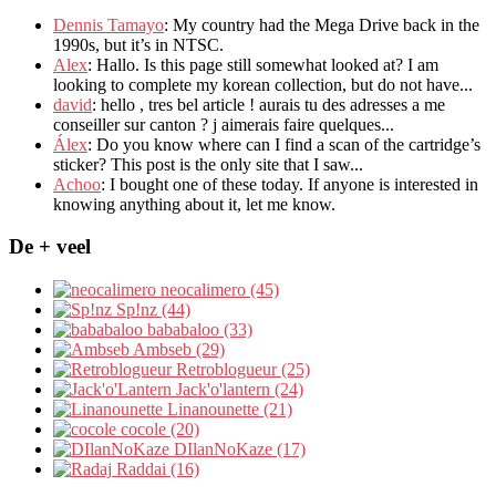
Dennis Tamayo
:
My country had the Mega Drive back in the
1990s
,
but it’s in NTSC
.
Alex
: Hallo.
Is this page still somewhat looked at
?
I am
looking to complete my korean collection
,
but do not have..
.
david
:
hello
,
tres bel article
!
aurais tu des adresses a me
conseiller sur canton
?
j aimerais faire quelques..
.
Álex
: Do you know where can I find a scan of the cartridge’s
sticker? This post is the only site that I saw...
Achoo
: I bought one of these today. If anyone is interested in
knowing anything about it, let me know.
De + veel
neocalimero (45)
Sp!nz (44)
bababaloo (33)
Ambseb (29)
Retroblogueur (25)
Jack'o'lantern (24)
Linanounette (21)
cocole (20)
DIlanNoKaze (17)
Raddai (16)