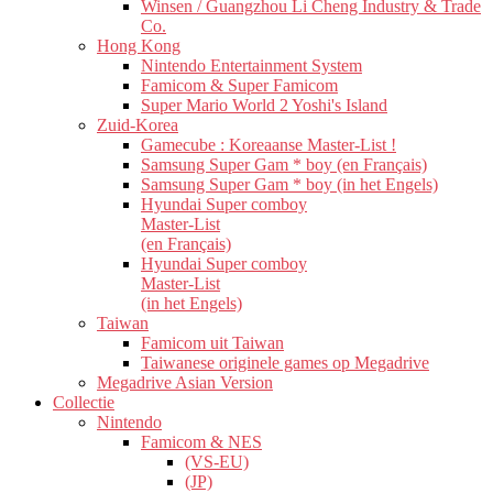
Winsen / Guangzhou Li Cheng Industry & Trade
Co.
Hong Kong
Nintendo Entertainment System
Famicom & Super Famicom
Super Mario World 2 Yoshi's Island
Zuid-Korea
Gamecube : Koreaanse Master-List !
Samsung Super Gam * boy (en Français)
Samsung Super Gam * boy (in het Engels)
Hyundai Super comboy
Master-List
(en Français)
Hyundai Super comboy
Master-List
(in het Engels)
Taiwan
Famicom uit Taiwan
Taiwanese originele games op Megadrive
Megadrive Asian Version
Collectie
Nintendo
Famicom & NES
(VS-EU)
(JP)