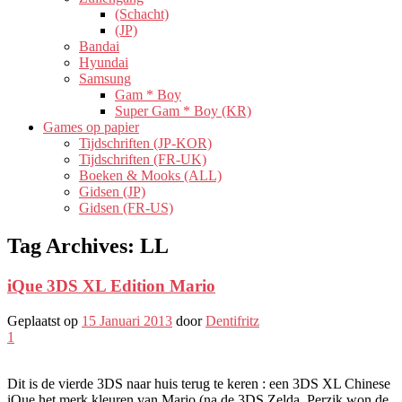
(Schacht)
(JP)
Bandai
Hyundai
Samsung
Gam * Boy
Super Gam * Boy (KR)
Games op papier
Tijdschriften (JP-KOR)
Tijdschriften (FR-UK)
Boeken & Mooks (ALL)
Gidsen (JP)
Gidsen (FR-US)
Tag Archives:
LL
iQue 3DS XL Edition Mario
Geplaatst op
15 Januari 2013
door
Dentifritz
1
Dit is de vierde 3DS naar huis terug te keren : een 3DS XL Chinese
iQue het merk kleuren van Mario (na de 3DS Zelda, Perzik won de