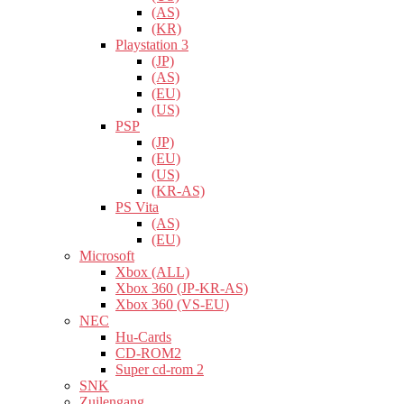
(AS)
(KR)
Playstation 3
(JP)
(AS)
(EU)
(US)
PSP
(JP)
(EU)
(US)
(KR-AS)
PS Vita
(AS)
(EU)
Microsoft
Xbox (ALL)
Xbox 360 (JP-KR-AS)
Xbox 360 (VS-EU)
NEC
Hu-Cards
CD-ROM2
Super cd-rom 2
SNK
Zuilengang