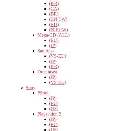
(KR)
(CA)
(BR)
(CN TW)
(RU)
(NIEUW)
Mega-CD (ALL)
(EU)
(JP)
Saturnus
(VS-EU)
(JP)
(KR)
Dreamcast
(JP)
(VS-EU)
Sony
PSone
(JP)
(EU)
(US)
Playstation 2
(JP)
(EU)
(US)