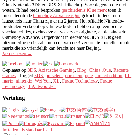
Club Nintendo 3DS en 3DS XL Pikachu). Voor degenen die niet
weten, Ik had reeds besproken
geschiedenis iQue merk
toen ik
presenteerde de
Gameboy Advance iQue
gekocht tijdens mijn
laatste reis naar China zijn er nu 2 jaren. Het officiële Nintendo-
producten verkocht op Chinese bodem hebben altijd een beetje
speciaal edities, exclusieve en vaak zeer originele, en dat sinds de
Gameboy Advance. Uitgebracht in december, 3DS XL is geen
uitzondering en ik zal aan u een van de 3 verkochte modellen op de
markt die zo vriendelijk kan bracht me naar Beijing.
Verder lezen
→
Geplaatst op
3DS
,
Aziatische Gaming
,
Blog
,
China iQue
,
Recente
Games
|
Tagged
3DS
,
porselein
,
porselein
,
ique
,
limited edition
,
LL
,
mario
,
nintendo
,
Wei Yen
,
XL
,
Fugue Technology
,
Fugue
Technology
|
1
Antwoorden
Vertaling
Instellen als standaard taal