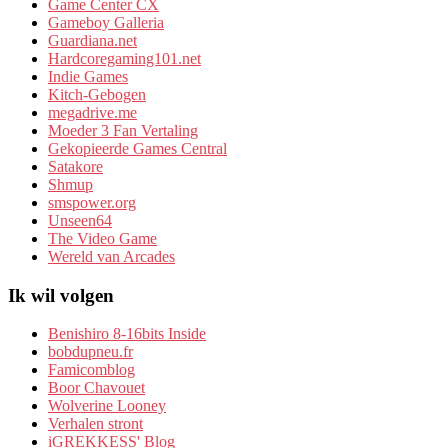
Game Center CX
Gameboy Galleria
Guardiana.net
Hardcoregaming101.net
Indie Games
Kitch-Gebogen
megadrive.me
Moeder 3 Fan Vertaling
Gekopieerde Games Central
Satakore
Shmup
smspower.org
Unseen64
The Video Game
Wereld van Arcades
Ik wil volgen
Benishiro 8-16bits Inside
bobdupneu.fr
Famicomblog
Boor Chavouet
Wolverine Looney
Verhalen stront
iGREKKESS' Blog