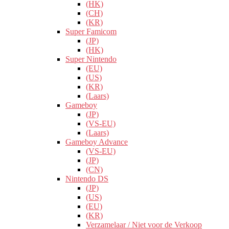
(HK)
(CH)
(KR)
Super Famicom
(JP)
(HK)
Super Nintendo
(EU)
(US)
(KR)
(Laars)
Gameboy
(JP)
(VS-EU)
(Laars)
Gameboy Advance
(VS-EU)
(JP)
(CN)
Nintendo DS
(JP)
(US)
(EU)
(KR)
Verzamelaar / Niet voor de Verkoop