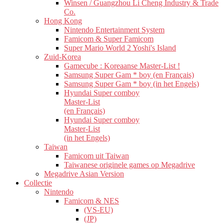
Winsen / Guangzhou Li Cheng Industry & Trade
Co.
Hong Kong
Nintendo Entertainment System
Famicom & Super Famicom
Super Mario World 2 Yoshi's Island
Zuid-Korea
Gamecube : Koreaanse Master-List !
Samsung Super Gam * boy (en Français)
Samsung Super Gam * boy (in het Engels)
Hyundai Super comboy
Master-List
(en Français)
Hyundai Super comboy
Master-List
(in het Engels)
Taiwan
Famicom uit Taiwan
Taiwanese originele games op Megadrive
Megadrive Asian Version
Collectie
Nintendo
Famicom & NES
(VS-EU)
(JP)