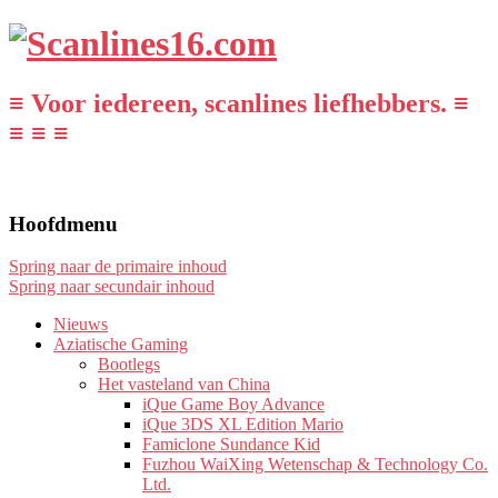
≡ Voor iedereen, scanlines liefhebbers. ≡
≡ ≡ ≡
Hoofdmenu
Spring naar de primaire inhoud
Spring naar secundair inhoud
Nieuws
Aziatische Gaming
Bootlegs
Het vasteland van China
iQue Game Boy Advance
iQue 3DS XL Edition Mario
Famiclone Sundance Kid
Fuzhou WaiXing Wetenschap & Technology Co.
Ltd.