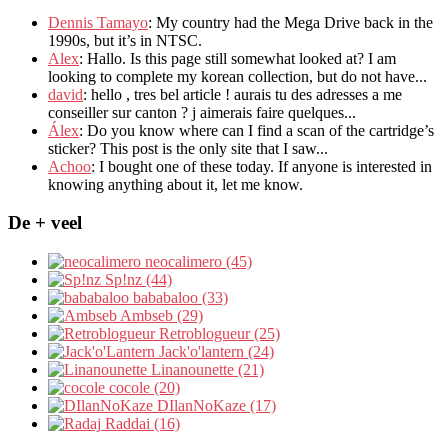
Dennis Tamayo
:
My country had the Mega Drive back in the
1990s
,
but it’s in NTSC
.
Alex
: Hallo.
Is this page still somewhat looked at
?
I am
looking to complete my korean collection
,
but do not have..
.
david
:
hello
,
tres bel article
!
aurais tu des adresses a me
conseiller sur canton
?
j aimerais faire quelques..
.
Álex
: Do you know where can I find a scan of the cartridge’s
sticker? This post is the only site that I saw...
Achoo
: I bought one of these today. If anyone is interested in
knowing anything about it, let me know.
De + veel
neocalimero (45)
Sp!nz (44)
bababaloo (33)
Ambseb (29)
Retroblogueur (25)
Jack'o'lantern (24)
Linanounette (21)
cocole (20)
DIlanNoKaze (17)
Raddai (16)