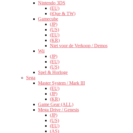
Nintendo 3DS
(EU)
(iQue & TW)
Gamecube
(JP)
(US)
(EU)
(KR)
Niet voor de Verkoop / Demos
Wii
(JP)
(EU)
(US)
Spel & Horloge
Sega
Master System / Mark III
(EU)
(JP)
(KR)
Game Gear (ALL)
Mega Drive / Genesis
(JP)
(US)
(EU)
(AS)