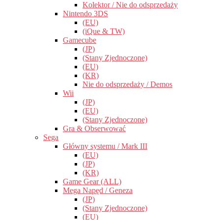
Kolektor / Nie do odsprzedaży
Nintendo 3DS
(EU)
(iQue & TW)
Gamecube
(JP)
(Stany Zjednoczone)
(EU)
(KR)
Nie do odsprzedaży / Demos
Wii
(JP)
(EU)
(Stany Zjednoczone)
Gra & Obserwować
Sega
Główny systemu / Mark III
(EU)
(JP)
(KR)
Game Gear (ALL)
Mega Napęd / Geneza
(JP)
(Stany Zjednoczone)
(EU)