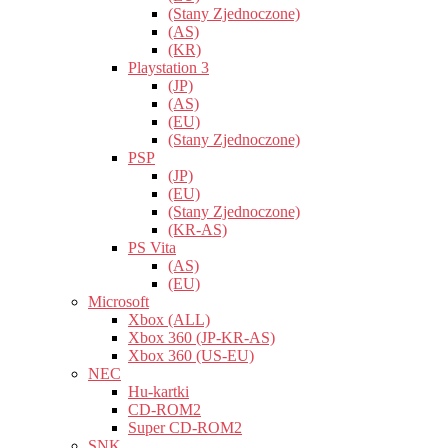
(Stany Zjednoczone)
(AS)
(KR)
Playstation 3
(JP)
(AS)
(EU)
(Stany Zjednoczone)
PSP
(JP)
(EU)
(Stany Zjednoczone)
(KR-AS)
PS Vita
(AS)
(EU)
Microsoft
Xbox (ALL)
Xbox 360 (JP-KR-AS)
Xbox 360 (US-EU)
NEC
Hu-kartki
CD-ROM2
Super CD-ROM2
SNK