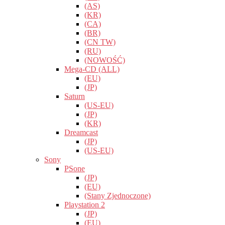
(AS)
(KR)
(CA)
(BR)
(CN TW)
(RU)
(NOWOŚĆ)
Mega-CD (ALL)
(EU)
(JP)
Saturn
(US-EU)
(JP)
(KR)
Dreamcast
(JP)
(US-EU)
Sony
PSone
(JP)
(EU)
(Stany Zjednoczone)
Playstation 2
(JP)
(EU)