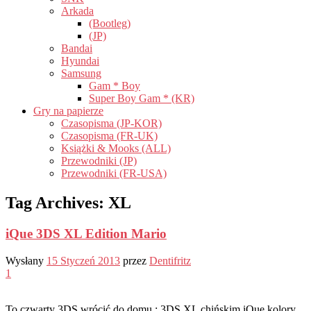
Arkada
(Bootleg)
(JP)
Bandai
Hyundai
Samsung
Gam * Boy
Super Boy Gam * (KR)
Gry na papierze
Czasopisma (JP-KOR)
Czasopisma (FR-UK)
Książki & Mooks (ALL)
Przewodniki (JP)
Przewodniki (FR-USA)
Tag Archives:
XL
iQue 3DS XL Edition Mario
Wysłany
15 Styczeń 2013
przez
Dentifritz
1
To czwarty 3DS wrócić do domu : 3DS XL chińskim iQue kolory