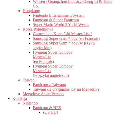
Winsen / Guangzhou Industry Cheng Li & Trade
Co.
Hongkong
Nintendo Entertainment System
Famicom & Super Famicom
Super Mario World 2 Yoshi Wyspa
Korea Południowa
Gamecube : Koreański Master-List !
Samsung Super Gam * boy (en Français)
Samsung Super Gam * boy (w języku
angielskim)
Hyundai Super Comboy
Master-List
(en Français)
Hyundai Super Comboy
Master-List
(w języku angielskim)
Tajwan
Famicom z Tajwanu
Tajwańskie oryginalne gry na Megadrive
Megadrive Asian Version
Kolekcja
Nintendo
Famicom & NES
(US-EU)