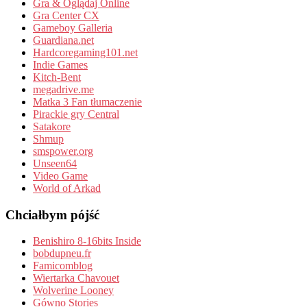
Gra & Oglądaj Online
Gra Center CX
Gameboy Galleria
Guardiana.net
Hardcoregaming101.net
Indie Games
Kitch-Bent
megadrive.me
Matka 3 Fan tłumaczenie
Pirackie gry Central
Satakore
Shmup
smspower.org
Unseen64
Video Game
World of Arkad
Chciałbym pójść
Benishiro 8-16bits Inside
bobdupneu.fr
Famicomblog
Wiertarka Chavouet
Wolverine Looney
Gówno Stories