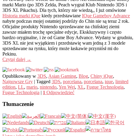
marki Mario (po 3DS Zelda, Peach wygrał Klub Nintendo 3DS i
3DS XL Pikachu). Dla tych, którzy nie wiedzą,, I już omówione
Historia marki iQue
kiedy przedstawiane
IQue Gameboy Advance
nabyte podczas mojej ostatniej podróży do Chin nie są teraz 2 rok.
Oficjalne produkty Nintendo sprzedawane na chińskiej ziemi
zawsze miałem trochę specjalne edycje, Ekskluzywny i często
bardzo oryginalne, i że od Game Boy Advance. Wydany w grudniu,
3DS XL nie jest wyjątkiem i przedstawię wam jedną z 3 modele
sprzedawane na rynku, który może łaskawie przyniósł mi do
Pekinu.
Czytaj dalej
→
Opublikowany w
3DS
,
Asian Gaming
,
Blog
,
Chiny iQue
,
Najnowsze Gry
|
Tagged
3DS
,
porcelana
,
porcelana
,
ique
,
limited
edition
,
LL
,
mario
,
nintendo
,
Yen Wei
,
XL
,
Fugue Technologia
,
Fugue Technologia
|
1
Odpowiedzieć
Tłumaczenie