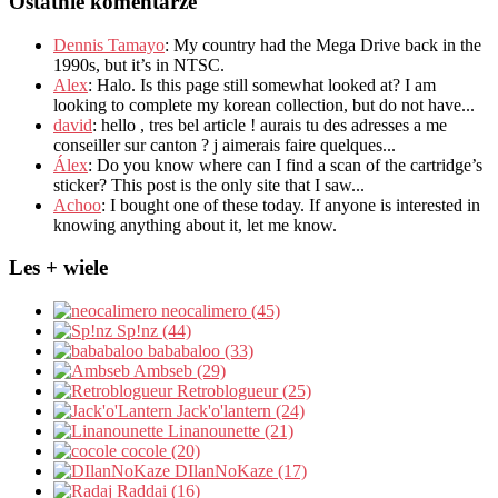
Ostatnie komentarze
Dennis Tamayo
:
My country had the Mega Drive back in the
1990s
,
but it’s in NTSC
.
Alex
: Halo.
Is this page still somewhat looked at
?
I am
looking to complete my korean collection
,
but do not have..
.
david
:
hello
,
tres bel article
!
aurais tu des adresses a me
conseiller sur canton
?
j aimerais faire quelques..
.
Álex
: Do you know where can I find a scan of the cartridge’s
sticker? This post is the only site that I saw...
Achoo
: I bought one of these today. If anyone is interested in
knowing anything about it, let me know.
Les + wiele
neocalimero (45)
Sp!nz (44)
bababaloo (33)
Ambseb (29)
Retroblogueur (25)
Jack'o'lantern (24)
Linanounette (21)
cocole (20)
DIlanNoKaze (17)
Raddai (16)