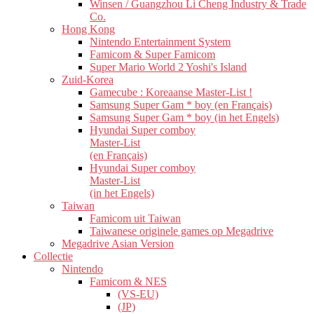
Winsen / Guangzhou Li Cheng Industry & Trade
Co.
Hong Kong
Nintendo Entertainment System
Famicom & Super Famicom
Super Mario World 2 Yoshi's Island
Zuid-Korea
Gamecube : Koreaanse Master-List !
Samsung Super Gam * boy (en Français)
Samsung Super Gam * boy (in het Engels)
Hyundai Super comboy
Master-List
(en Français)
Hyundai Super comboy
Master-List
(in het Engels)
Taiwan
Famicom uit Taiwan
Taiwanese originele games op Megadrive
Megadrive Asian Version
Collectie
Nintendo
Famicom & NES
(VS-EU)
(JP)