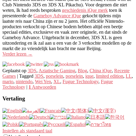
Club Nintendo 3DS en 3DS XL Pikachu). Voor degenen die niet
weten, Ik had reeds besproken
geschiedenis iQue merk
toen ik
presenteerde de
Gameboy Advance iQue
gekocht tijdens mijn
laatste reis naar China zijn er nu 2 jaren. Het officiële Nintendo-
producten verkocht op Chinese bodem hebben altijd een beetje
speciaal edities, exclusieve en vaak zeer originele, en dat sinds de
Gameboy Advance. Uitgebracht in december, 3DS XL is geen
uitzondering en ik zal aan u een van de 3 verkochte modellen op de
markt die zo vriendelijk kan bracht me naar Beijing.
Verder lezen
→
Geplaatst op
3DS
,
Aziatische Gaming
,
Blog
,
China iQue
,
Recente
Games
|
Tagged
3DS
,
porselein
,
porselein
,
ique
,
limited edition
,
LL
,
mario
,
nintendo
,
Wei Yen
,
XL
,
Fugue Technology
,
Fugue
Technology
|
1
Antwoorden
Vertaling
Instellen als standaard taal