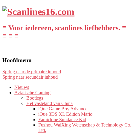
≡ Voor iedereen, scanlines liefhebbers. ≡
≡ ≡ ≡
Hoofdmenu
Spring naar de primaire inhoud
Spring naar secundair inhoud
Nieuws
Aziatische Gaming
Bootlegs
Het vasteland van China
iQue Game Boy Advance
iQue 3DS XL Edition Mario
Famiclone Sundance Kid
Fuzhou WaiXing Wetenschap & Technology Co.
Ltd.