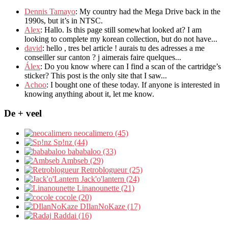
Dennis Tamayo
:
My country had the Mega Drive back in the
1990s
,
but it’s in NTSC
.
Alex
: Hallo.
Is this page still somewhat looked at
?
I am
looking to complete my korean collection
,
but do not have..
.
david
:
hello
,
tres bel article
!
aurais tu des adresses a me
conseiller sur canton
?
j aimerais faire quelques..
.
Álex
: Do you know where can I find a scan of the cartridge’s
sticker? This post is the only site that I saw...
Achoo
: I bought one of these today. If anyone is interested in
knowing anything about it, let me know.
De + veel
neocalimero (45)
Sp!nz (44)
bababaloo (33)
Ambseb (29)
Retroblogueur (25)
Jack'o'lantern (24)
Linanounette (21)
cocole (20)
DIlanNoKaze (17)
Raddai (16)