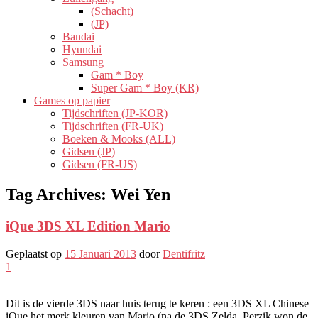
(Schacht)
(JP)
Bandai
Hyundai
Samsung
Gam * Boy
Super Gam * Boy (KR)
Games op papier
Tijdschriften (JP-KOR)
Tijdschriften (FR-UK)
Boeken & Mooks (ALL)
Gidsen (JP)
Gidsen (FR-US)
Tag Archives:
Wei Yen
iQue 3DS XL Edition Mario
Geplaatst op
15 Januari 2013
door
Dentifritz
1
Dit is de vierde 3DS naar huis terug te keren : een 3DS XL Chinese
iQue het merk kleuren van Mario (na de 3DS Zelda, Perzik won de