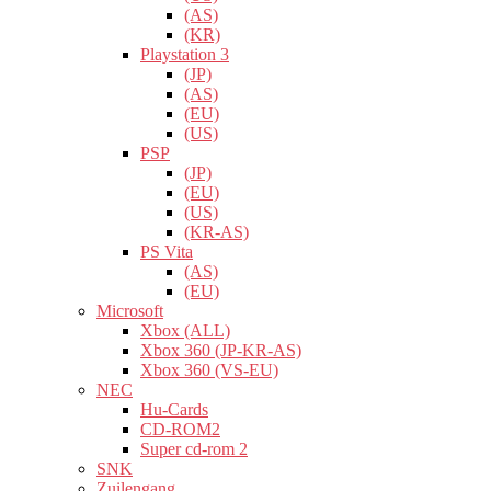
(AS)
(KR)
Playstation 3
(JP)
(AS)
(EU)
(US)
PSP
(JP)
(EU)
(US)
(KR-AS)
PS Vita
(AS)
(EU)
Microsoft
Xbox (ALL)
Xbox 360 (JP-KR-AS)
Xbox 360 (VS-EU)
NEC
Hu-Cards
CD-ROM2
Super cd-rom 2
SNK
Zuilengang