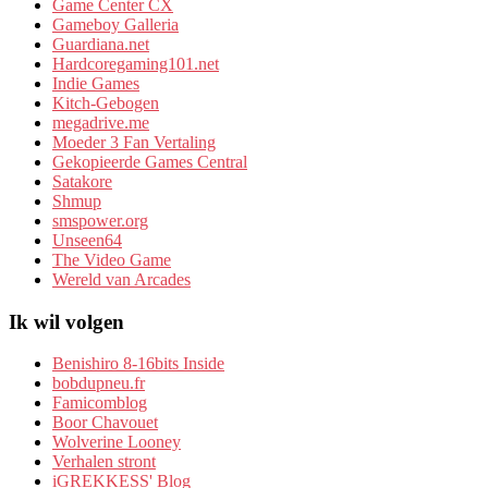
Game Center CX
Gameboy Galleria
Guardiana.net
Hardcoregaming101.net
Indie Games
Kitch-Gebogen
megadrive.me
Moeder 3 Fan Vertaling
Gekopieerde Games Central
Satakore
Shmup
smspower.org
Unseen64
The Video Game
Wereld van Arcades
Ik wil volgen
Benishiro 8-16bits Inside
bobdupneu.fr
Famicomblog
Boor Chavouet
Wolverine Looney
Verhalen stront
iGREKKESS' Blog