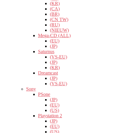
(KR)
(CA)
(BR)
(CN TW)
(RU)
(NIEUW)
Mega-CD (ALL)
(EU)
(JP)
Saturnus
(VS-EU)
(JP)
(KR)
Dreamcast
(JP)
(VS-EU)
Sony
PSone
(JP)
(EU)
(US)
Playstation 2
(JP)
(EU)
(US)