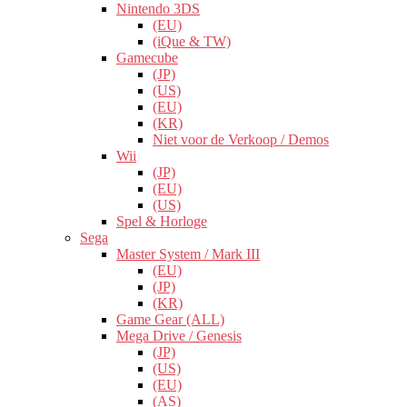
Nintendo 3DS
(EU)
(iQue & TW)
Gamecube
(JP)
(US)
(EU)
(KR)
Niet voor de Verkoop / Demos
Wii
(JP)
(EU)
(US)
Spel & Horloge
Sega
Master System / Mark III
(EU)
(JP)
(KR)
Game Gear (ALL)
Mega Drive / Genesis
(JP)
(US)
(EU)
(AS)