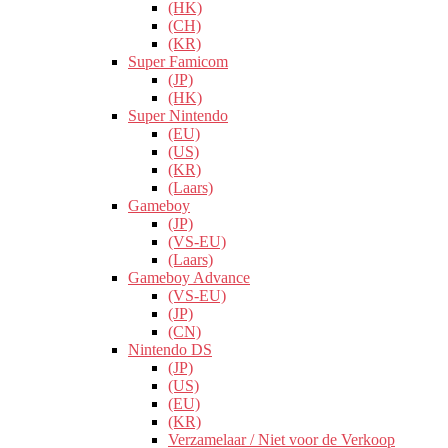
(HK)
(CH)
(KR)
Super Famicom
(JP)
(HK)
Super Nintendo
(EU)
(US)
(KR)
(Laars)
Gameboy
(JP)
(VS-EU)
(Laars)
Gameboy Advance
(VS-EU)
(JP)
(CN)
Nintendo DS
(JP)
(US)
(EU)
(KR)
Verzamelaar / Niet voor de Verkoop