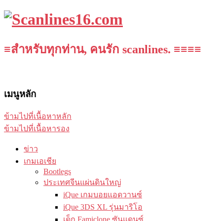
≡สำหรับทุกท่าน, คนรัก scanlines. ≡≡≡≡
เมนูหลัก
ข้ามไปที่เนื้อหาหลัก
ข้ามไปที่เนื้อหารอง
ข่าว
เกมเอเชีย
Bootlegs
ประเทศจีนแผ่นดินใหญ่
iQue เกมบอยแอดวานซ์
iQue 3DS XL รุ่นมาริโอ
เด็ก Famiclone ซันแดนซ์