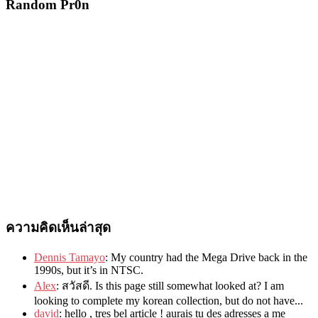
Random Pr0n
ความคิดเห็นล่าสุด
Dennis Tamayo
:
My country had the Mega Drive back in the
1990s
,
but it’s in NTSC
.
Alex
: สวัสดี.
Is this page still somewhat looked at
?
I am
looking to complete my korean collection
,
but do not have..
.
david
:
hello
,
tres bel article
!
aurais tu des adresses a me