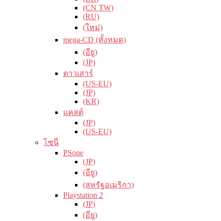
(CN TW)
(RU)
(ใหม่)
mega-CD (ทั้งหมด)
(อียู)
(JP)
ดาวเสาร์
(US-EU)
(JP)
(KR)
แคสต์
(JP)
(US-EU)
โซนี่
PSone
(JP)
(อียู)
(สหรัฐอเมริกา)
Playstation 2
(JP)
(อียู)