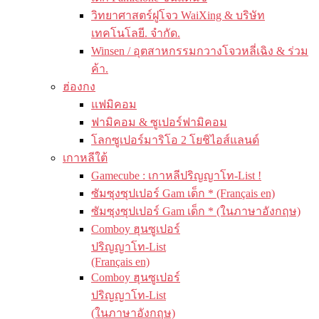
วิทยาศาสตร์ฝูโจว WaiXing & บริษัท
เทคโนโลยี. จำกัด.
Winsen / อุตสาหกรรมกวางโจวหลี่เฉิง & ร่วม
ค้า.
ฮ่องกง
แฟมิคอม
ฟามิคอม & ซูเปอร์ฟามิคอม
โลกซูเปอร์มาริโอ 2 โยชิไอส์แลนด์
เกาหลีใต้
Gamecube : เกาหลีปริญญาโท-List !
ซัมซุงซุปเปอร์ Gam เด็ก * (Français en)
ซัมซุงซุปเปอร์ Gam เด็ก * (ในภาษาอังกฤษ)
Comboy ฮุนซูเปอร์
ปริญญาโท-List
(Français en)
Comboy ฮุนซูเปอร์
ปริญญาโท-List
(ในภาษาอังกฤษ)