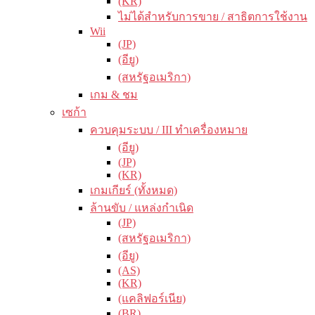
(KR)
ไม่ได้สำหรับการขาย / สาธิตการใช้งาน
Wii
(JP)
(อียู)
(สหรัฐอเมริกา)
เกม & ชม
เซก้า
ควบคุมระบบ / III ทำเครื่องหมาย
(อียู)
(JP)
(KR)
เกมเกียร์ (ทั้งหมด)
ล้านขับ / แหล่งกำเนิด
(JP)
(สหรัฐอเมริกา)
(อียู)
(AS)
(KR)
(แคลิฟอร์เนีย)
(BR)