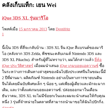
คลังเก็บแท็ก:
เยน Wei
iQue 3DS XL รุ่นมาริโอ
โพสต์เมื่อ
15 มกราคม 2013
โดย
Dentifritz
1
นี้เป็น 3DS ที่สี่จะกลับบ้าน : 3DS XL จีน iQue สีแบรนด์ของมาริ
โอ (หลังจาก 3DS Zelda, พีชชนะคลับเกมส์ Nintendo 3DS และ
3DS XL Pikachu). สำหรับผู้ที่ไม่ทราบว่า, ผมได้กล่าวแล้ว
ยี่ห้อ
iQue ประวัติศาสตร์
เมื่อผมนำเสนอ
iQue เกมบอยแอดวานซ์
ซื้อ
ในระหว่างการเดินทางล่าสุดของฉันไปยังประเทศจีนในขณะนี้มี
2 ปีที่ผ่านมา. ผลิตภัณฑ์ Nintendo อย่างเป็นทางการขายบนดิน
จีนได้เคยมีฉบับพิเศษเล็ก ๆ น้อย ๆ, แต่เพียงผู้เดียวและมักจะมาก
เดิม, และว่าตั้งแต่เกมบอยแอดวานซ์. ปล่อยออกมาในเดือน
ธันวาคม, 3DS XL จะไม่มีข้อยกเว้นและผมจะนำเสนอให้กับคุณ
หนึ่ง 3 รุ่นที่จำหน่ายในตลาดที่สามารถนำมาขอให้ฉันไปปักกิ่ง.
อ่านต่อ
→