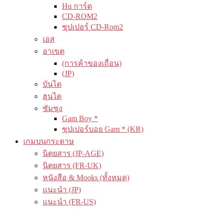
Hu การ์ด
CD-ROM2
ซุปเปอร์ CD-Rom2
เอส
อาเขต
(การค้าของเถื่อน)
(JP)
บันได
ฮุนได
ซัมซุง
Gam Boy *
ซุปเปอร์บอย Gam * (KR)
เกมบนกระดาษ
นิตยสาร (JP-AGE)
นิตยสาร (FR-UK)
หนังสือ & Mooks (ทั้งหมด)
แนะนำ (JP)
แนะนำ (FR-US)