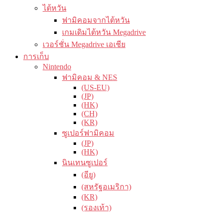
ไต้หวัน
ฟามิคอมจากไต้หวัน
เกมเดิมไต้หวัน Megadrive
เวอร์ชั่น Megadrive เอเชีย
การเก็บ
Nintendo
ฟามิคอม & NES
(US-EU)
(JP)
(HK)
(CH)
(KR)
ซูเปอร์ฟามิคอม
(JP)
(HK)
นินเทนซูเปอร์
(อียู)
(สหรัฐอเมริกา)
(KR)
(รองเท้า)