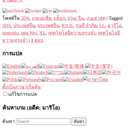
โพสต์ใน
3DS
,
เกมเอเชีย
,
บล็อก
,
iQue จีน
,
เกมล่าสุด
|
Tagged
3DS
,
ประเทศจีน
,
ประเทศจีน
,
IQUE
,
รุ่นที่ จำกัด
,
LL
,
มาริโอ
,
nintendo
,
เยน Wei
,
XL
,
เทคโนโลยีความทรงจำ
,
เทคโนโลยี
ความทรงจำ
|
1
ตอบ
การแปล
ตั้งเป็นภาษาเริ่มต้น
แก้ไขการแปล
ค้นหาเกม (อดีต: มาริโอ)
ค้นหา