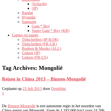
(Schacht)
(JP)
Bandai
Hyundai
Samsung
Gam * Boy
Super Gam * Boy (KR)
Games op papier
Tijdschriften (JP-KOR)
Tijdschriften (FR-UK)
Boeken & Mooks (ALL)
Gidsen (JP)
Gidsen (FR-US)
Tag Archives:
Mongolië
Reizen in China 2013 – Binnen-Mongolië
Geplaatst op
23 Juli 2013
door
Dentifritz
1
De
Binnen-Mongolië
is een autonome regio in het noorden van
China grenst aan Mongolië. Vaste de 1 183 000 km2 voor 24 706