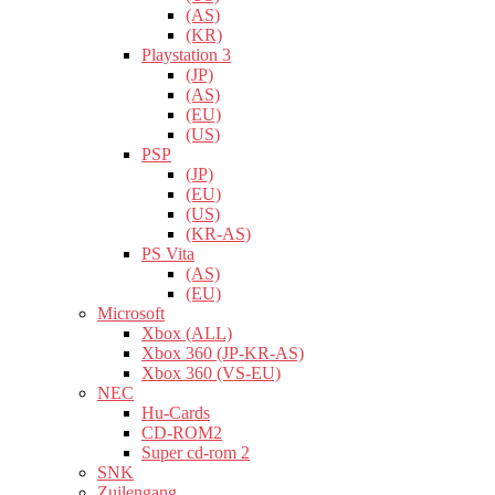
(AS)
(KR)
Playstation 3
(JP)
(AS)
(EU)
(US)
PSP
(JP)
(EU)
(US)
(KR-AS)
PS Vita
(AS)
(EU)
Microsoft
Xbox (ALL)
Xbox 360 (JP-KR-AS)
Xbox 360 (VS-EU)
NEC
Hu-Cards
CD-ROM2
Super cd-rom 2
SNK
Zuilengang