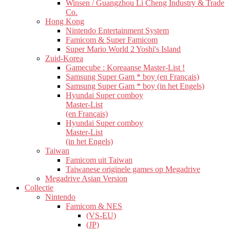
Winsen / Guangzhou Li Cheng Industry & Trade
Co.
Hong Kong
Nintendo Entertainment System
Famicom & Super Famicom
Super Mario World 2 Yoshi's Island
Zuid-Korea
Gamecube : Koreaanse Master-List !
Samsung Super Gam * boy (en Français)
Samsung Super Gam * boy (in het Engels)
Hyundai Super comboy
Master-List
(en Français)
Hyundai Super comboy
Master-List
(in het Engels)
Taiwan
Famicom uit Taiwan
Taiwanese originele games op Megadrive
Megadrive Asian Version
Collectie
Nintendo
Famicom & NES
(VS-EU)
(JP)