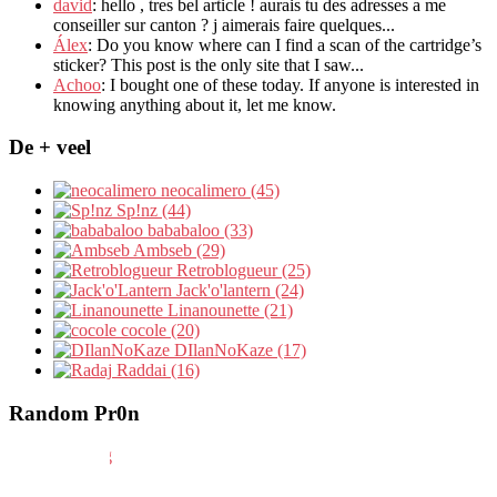
david
:
hello
,
tres bel article
!
aurais tu des adresses a me
conseiller sur canton
?
j aimerais faire quelques..
.
Álex
: Do you know where can I find a scan of the cartridge’s
sticker? This post is the only site that I saw...
Achoo
: I bought one of these today. If anyone is interested in
knowing anything about it, let me know.
De + veel
neocalimero (45)
Sp!nz (44)
bababaloo (33)
Ambseb (29)
Retroblogueur (25)
Jack'o'lantern (24)
Linanounette (21)
cocole (20)
DIlanNoKaze (17)
Raddai (16)
Random Pr0n