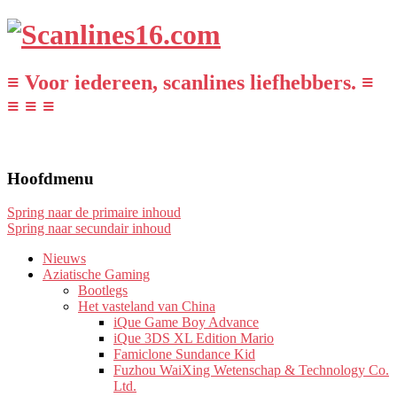
≡ Voor iedereen, scanlines liefhebbers. ≡
≡ ≡ ≡
Hoofdmenu
Spring naar de primaire inhoud
Spring naar secundair inhoud
Nieuws
Aziatische Gaming
Bootlegs
Het vasteland van China
iQue Game Boy Advance
iQue 3DS XL Edition Mario
Famiclone Sundance Kid
Fuzhou WaiXing Wetenschap & Technology Co.
Ltd.