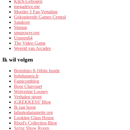
Kitch-Gebogen
megadrive.me
Moeder 3 Fan Vertaling
Gekopieerde Games Central
Satakore
Shmup
smspower.org
Unseen64
The Video Game
Wereld van Arcades
Ik wil volgen
Benishiro 8-16bits Inside
bobdupneu.fr
Famicomblog
Boor Chavouet
Wolverine Looney
Verhalen stront
iGREKKESS' Blog
Ik zag hoog
lafautealamanette.org
Looking Glass House
Rhod's Collection Blog
Sp!nz Show Room