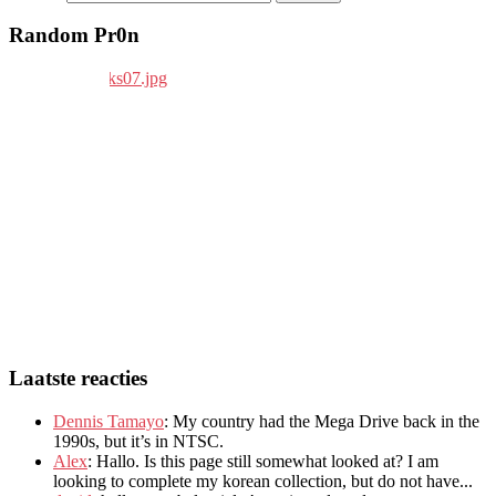
Random Pr0n
Laatste reacties
Dennis Tamayo
:
My country had the Mega Drive back in the
1990s
,
but it’s in NTSC
.
Alex
: Hallo.
Is this page still somewhat looked at
?
I am
looking to complete my korean collection
,
but do not have..
.