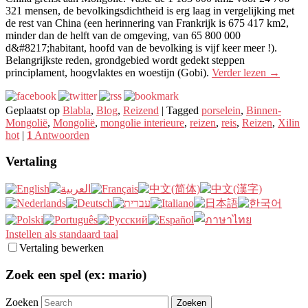
321 mensen, de bevolkingsdichtheid is erg laag in vergelijking met
de rest van China (een herinnering van Frankrijk is 675 417 km2,
minder dan de helft van de omgeving, van 65 800 000
d&#8217;habitant, hoofd van de bevolking is vijf keer meer !).
Belangrijkste reden, grondgebied wordt gedekt steppen
principlament, hoogvlaktes en woestijn (Gobi).
Verder lezen
→
Geplaatst op
Blabla
,
Blog
,
Reizend
|
Tagged
porselein
,
Binnen-
Mongolië
,
Mongolië
,
mongolie interieure
,
reizen
,
reis
,
Reizen
,
Xilin
hot
|
1
Antwoorden
Vertaling
Instellen als standaard taal
Vertaling bewerken
Zoek een spel (ex: mario)
Zoeken