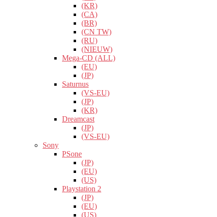
(KR)
(CA)
(BR)
(CN TW)
(RU)
(NIEUW)
Mega-CD (ALL)
(EU)
(JP)
Saturnus
(VS-EU)
(JP)
(KR)
Dreamcast
(JP)
(VS-EU)
Sony
PSone
(JP)
(EU)
(US)
Playstation 2
(JP)
(EU)
(US)