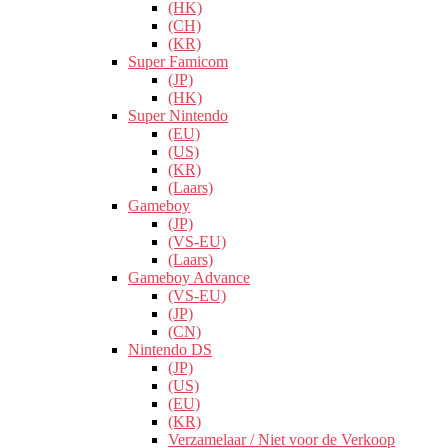
(HK)
(CH)
(KR)
Super Famicom
(JP)
(HK)
Super Nintendo
(EU)
(US)
(KR)
(Laars)
Gameboy
(JP)
(VS-EU)
(Laars)
Gameboy Advance
(VS-EU)
(JP)
(CN)
Nintendo DS
(JP)
(US)
(EU)
(KR)
Verzamelaar / Niet voor de Verkoop