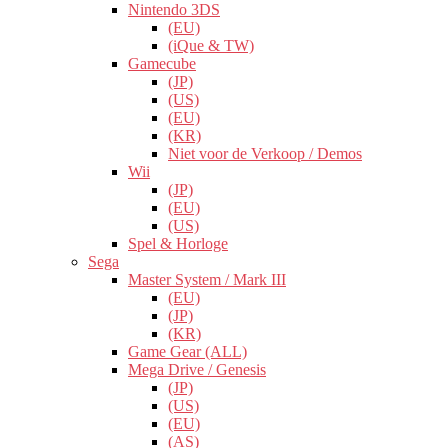
Nintendo 3DS
(EU)
(iQue & TW)
Gamecube
(JP)
(US)
(EU)
(KR)
Niet voor de Verkoop / Demos
Wii
(JP)
(EU)
(US)
Spel & Horloge
Sega
Master System / Mark III
(EU)
(JP)
(KR)
Game Gear (ALL)
Mega Drive / Genesis
(JP)
(US)
(EU)
(AS)