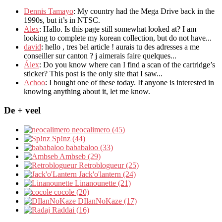
Dennis Tamayo
:
My country had the Mega Drive back in the
1990s
,
but it’s in NTSC
.
Alex
: Hallo.
Is this page still somewhat looked at
?
I am
looking to complete my korean collection
,
but do not have..
.
david
:
hello
,
tres bel article
!
aurais tu des adresses a me
conseiller sur canton
?
j aimerais faire quelques..
.
Álex
: Do you know where can I find a scan of the cartridge’s
sticker? This post is the only site that I saw...
Achoo
: I bought one of these today. If anyone is interested in
knowing anything about it, let me know.
De + veel
neocalimero (45)
Sp!nz (44)
bababaloo (33)
Ambseb (29)
Retroblogueur (25)
Jack'o'lantern (24)
Linanounette (21)
cocole (20)
DIlanNoKaze (17)
Raddai (16)