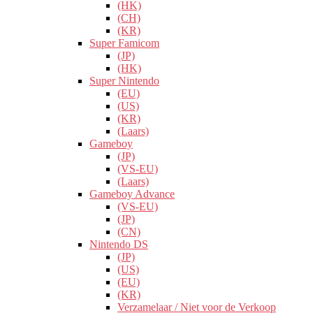
(HK)
(CH)
(KR)
Super Famicom
(JP)
(HK)
Super Nintendo
(EU)
(US)
(KR)
(Laars)
Gameboy
(JP)
(VS-EU)
(Laars)
Gameboy Advance
(VS-EU)
(JP)
(CN)
Nintendo DS
(JP)
(US)
(EU)
(KR)
Verzamelaar / Niet voor de Verkoop