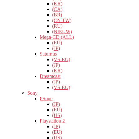
(KR)
(CA)
(BR)
(CN TW)
(RU)
(NIEUW)
Mega-CD (ALL)
(EU)
(JP)
Saturnus
(VS-EU)
(JP)
(KR)
Dreamcast
(JP)
(VS-EU)
Sony
PSone
(JP)
(EU)
(US)
Playstation 2
(JP)
(EU)
(US)