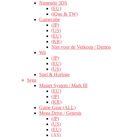
Nintendo 3DS
(EU)
(iQue & TW)
Gamecube
(JP)
(US)
(EU)
(KR)
Niet voor de Verkoop / Demos
Wii
(JP)
(EU)
(US)
Spel & Horloge
Sega
Master System / Mark III
(EU)
(JP)
(KR)
Game Gear (ALL)
Mega Drive / Genesis
(JP)
(US)
(EU)
(AS)