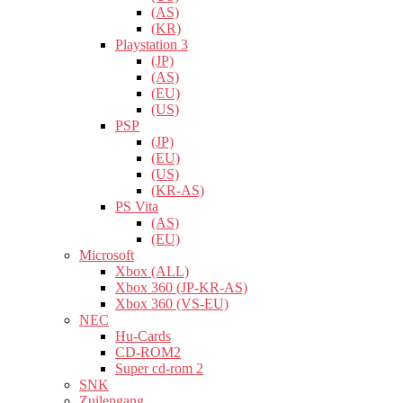
(AS)
(KR)
Playstation 3
(JP)
(AS)
(EU)
(US)
PSP
(JP)
(EU)
(US)
(KR-AS)
PS Vita
(AS)
(EU)
Microsoft
Xbox (ALL)
Xbox 360 (JP-KR-AS)
Xbox 360 (VS-EU)
NEC
Hu-Cards
CD-ROM2
Super cd-rom 2
SNK
Zuilengang