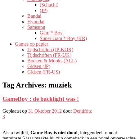
(Schacht)
(JP)
Bandai
Hyundai
Samsung
Gam * Boy
Super Gam * Boy (KR)
Games op papier
Tijdschriften (JP-KOR)
Tijdschriften (FR-UK)
Boeken & Mooks (ALL)
Gidsen (JP)
Gidsen (FR-US)
Tag Archives:
muziek
GameBoy : de backlight was !
Geplaatst op
31 Oktober 2012
door
Dentifritz
3
Als u twijfelt,
Game Boy is niet dood
, integendeel, omdat
tenminste 5 jaar maakte hij zijn comeback in een nogal onverwachte