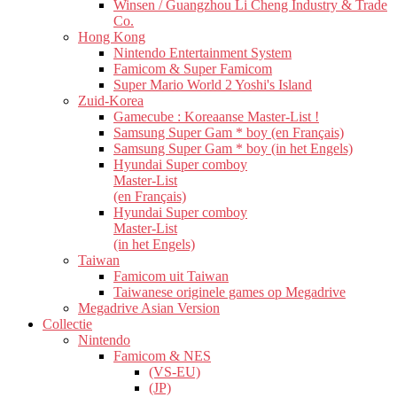
Winsen / Guangzhou Li Cheng Industry & Trade
Co.
Hong Kong
Nintendo Entertainment System
Famicom & Super Famicom
Super Mario World 2 Yoshi's Island
Zuid-Korea
Gamecube : Koreaanse Master-List !
Samsung Super Gam * boy (en Français)
Samsung Super Gam * boy (in het Engels)
Hyundai Super comboy
Master-List
(en Français)
Hyundai Super comboy
Master-List
(in het Engels)
Taiwan
Famicom uit Taiwan
Taiwanese originele games op Megadrive
Megadrive Asian Version
Collectie
Nintendo
Famicom & NES
(VS-EU)
(JP)