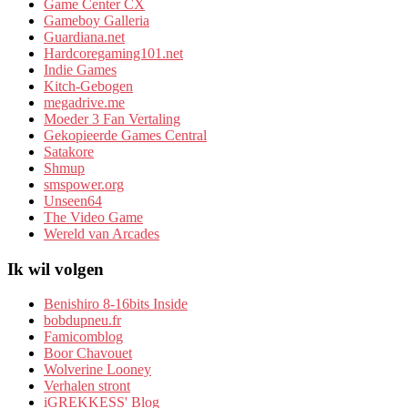
Game Center CX
Gameboy Galleria
Guardiana.net
Hardcoregaming101.net
Indie Games
Kitch-Gebogen
megadrive.me
Moeder 3 Fan Vertaling
Gekopieerde Games Central
Satakore
Shmup
smspower.org
Unseen64
The Video Game
Wereld van Arcades
Ik wil volgen
Benishiro 8-16bits Inside
bobdupneu.fr
Famicomblog
Boor Chavouet
Wolverine Looney
Verhalen stront
iGREKKESS' Blog