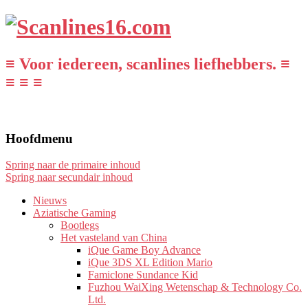
≡ Voor iedereen, scanlines liefhebbers. ≡
≡ ≡ ≡
Hoofdmenu
Spring naar de primaire inhoud
Spring naar secundair inhoud
Nieuws
Aziatische Gaming
Bootlegs
Het vasteland van China
iQue Game Boy Advance
iQue 3DS XL Edition Mario
Famiclone Sundance Kid
Fuzhou WaiXing Wetenschap & Technology Co.
Ltd.