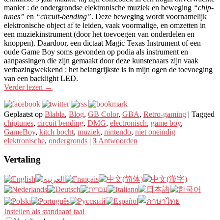
manier : de ondergrondse elektronische muziek en beweging
“chip-
tunes”
en
“circuit-bending”
. Deze beweging wordt voornamelijk
elektronische object af te leiden, vaak voormalige, en omzetten in
een muziekinstrument (door het toevoegen van onderdelen en
knoppen). Daardoor, een dictaat Magic Texas Instrument of een
oude Game Boy soms gevonden op podia als instrument en
aanpassingen die zijn gemaakt door deze kunstenaars zijn vaak
verbazingwekkend : het belangrijkste is in mijn ogen de toevoeging
van een backlight LED.
Verder lezen
→
Geplaatst op
Blabla
,
Blog
,
GB Color
,
GBA
,
Retro-gaming
|
Tagged
chiptunes
,
circuit bending
,
DMG
,
electronisch
,
game boy
,
GameBoy
,
kitch bocht
,
muziek
,
nintendo
,
niet oneindig
elektronische
,
ondergronds
|
3
Antwoorden
Vertaling
Instellen als standaard taal