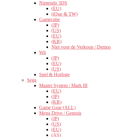
Nintendo 3DS
(EU)
(iQue & TW)
Gamecube
(JP)
(US)
(EU)
(KR)
Niet voor de Verkoop / Demos
Wii
(JP)
(EU)
(US)
Spel & Horloge
Sega
Master System / Mark III
(EU)
(JP)
(KR)
Game Gear (ALL)
Mega Drive / Genesis
(JP)
(US)
(EU)
(AS)