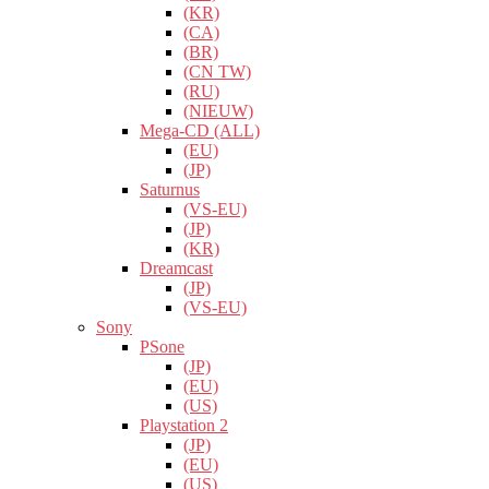
(KR)
(CA)
(BR)
(CN TW)
(RU)
(NIEUW)
Mega-CD (ALL)
(EU)
(JP)
Saturnus
(VS-EU)
(JP)
(KR)
Dreamcast
(JP)
(VS-EU)
Sony
PSone
(JP)
(EU)
(US)
Playstation 2
(JP)
(EU)
(US)