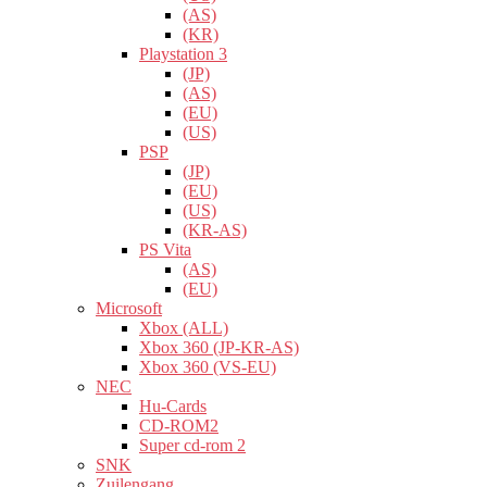
(AS)
(KR)
Playstation 3
(JP)
(AS)
(EU)
(US)
PSP
(JP)
(EU)
(US)
(KR-AS)
PS Vita
(AS)
(EU)
Microsoft
Xbox (ALL)
Xbox 360 (JP-KR-AS)
Xbox 360 (VS-EU)
NEC
Hu-Cards
CD-ROM2
Super cd-rom 2
SNK
Zuilengang