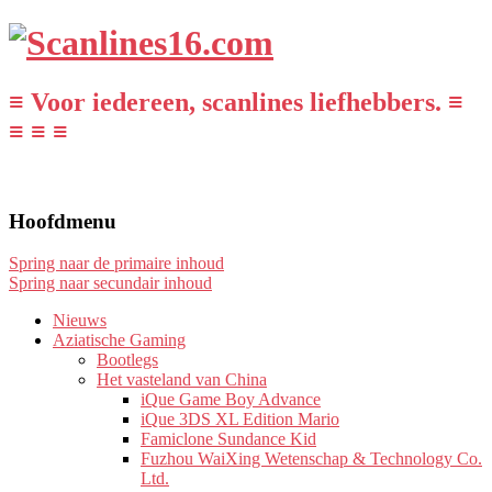
≡ Voor iedereen, scanlines liefhebbers. ≡
≡ ≡ ≡
Hoofdmenu
Spring naar de primaire inhoud
Spring naar secundair inhoud
Nieuws
Aziatische Gaming
Bootlegs
Het vasteland van China
iQue Game Boy Advance
iQue 3DS XL Edition Mario
Famiclone Sundance Kid
Fuzhou WaiXing Wetenschap & Technology Co.
Ltd.