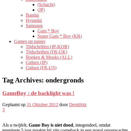
(Schacht)
(JP)
Bandai
Hyundai
Samsung
Gam * Boy
Super Gam * Boy (KR)
Games op papier
Tijdschriften (JP-KOR)
Tijdschriften (FR-UK)
Boeken & Mooks (ALL)
Gidsen (JP)
Gidsen (FR-US)
Tag Archives:
ondergronds
GameBoy : de backlight was !
Geplaatst op
31 Oktober 2012
door
Dentifritz
3
Als u twijfelt,
Game Boy is niet dood
, integendeel, omdat
tenminste 5 jaar maakte hij zijn comeback in een nogal onverwachte