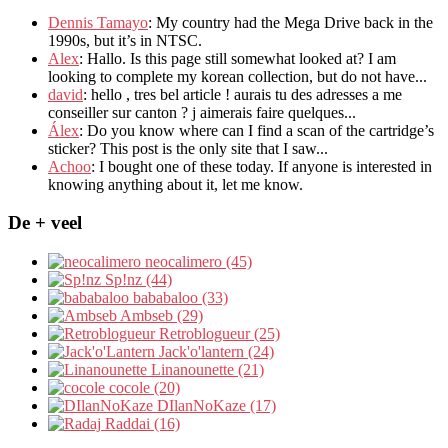
Dennis Tamayo
:
My country had the Mega Drive back in the
1990s
,
but it’s in NTSC
.
Alex
: Hallo.
Is this page still somewhat looked at
?
I am
looking to complete my korean collection
,
but do not have..
.
david
:
hello
,
tres bel article
!
aurais tu des adresses a me
conseiller sur canton
?
j aimerais faire quelques..
.
Álex
: Do you know where can I find a scan of the cartridge’s
sticker? This post is the only site that I saw...
Achoo
: I bought one of these today. If anyone is interested in
knowing anything about it, let me know.
De + veel
neocalimero (45)
Sp!nz (44)
bababaloo (33)
Ambseb (29)
Retroblogueur (25)
Jack'o'lantern (24)
Linanounette (21)
cocole (20)
DIlanNoKaze (17)
Raddai (16)