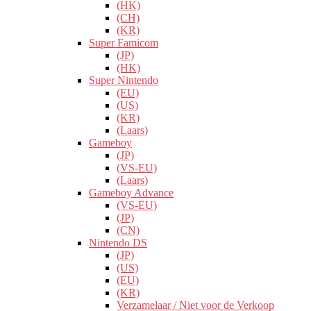
(HK)
(CH)
(KR)
Super Famicom
(JP)
(HK)
Super Nintendo
(EU)
(US)
(KR)
(Laars)
Gameboy
(JP)
(VS-EU)
(Laars)
Gameboy Advance
(VS-EU)
(JP)
(CN)
Nintendo DS
(JP)
(US)
(EU)
(KR)
Verzamelaar / Niet voor de Verkoop