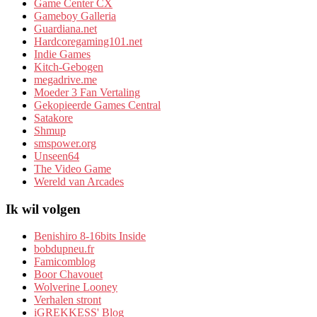
Game Center CX
Gameboy Galleria
Guardiana.net
Hardcoregaming101.net
Indie Games
Kitch-Gebogen
megadrive.me
Moeder 3 Fan Vertaling
Gekopieerde Games Central
Satakore
Shmup
smspower.org
Unseen64
The Video Game
Wereld van Arcades
Ik wil volgen
Benishiro 8-16bits Inside
bobdupneu.fr
Famicomblog
Boor Chavouet
Wolverine Looney
Verhalen stront
iGREKKESS' Blog