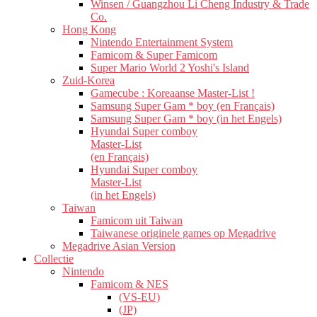
Winsen / Guangzhou Li Cheng Industry & Trade
Co.
Hong Kong
Nintendo Entertainment System
Famicom & Super Famicom
Super Mario World 2 Yoshi's Island
Zuid-Korea
Gamecube : Koreaanse Master-List !
Samsung Super Gam * boy (en Français)
Samsung Super Gam * boy (in het Engels)
Hyundai Super comboy
Master-List
(en Français)
Hyundai Super comboy
Master-List
(in het Engels)
Taiwan
Famicom uit Taiwan
Taiwanese originele games op Megadrive
Megadrive Asian Version
Collectie
Nintendo
Famicom & NES
(VS-EU)
(JP)