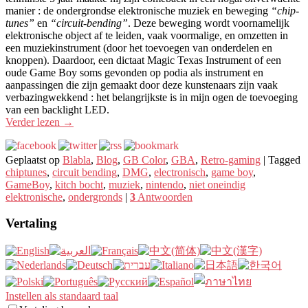
manier : de ondergrondse elektronische muziek en beweging
“chip-
tunes”
en
“circuit-bending”
. Deze beweging wordt voornamelijk
elektronische object af te leiden, vaak voormalige, en omzetten in
een muziekinstrument (door het toevoegen van onderdelen en
knoppen). Daardoor, een dictaat Magic Texas Instrument of een
oude Game Boy soms gevonden op podia als instrument en
aanpassingen die zijn gemaakt door deze kunstenaars zijn vaak
verbazingwekkend : het belangrijkste is in mijn ogen de toevoeging
van een backlight LED.
Verder lezen
→
Geplaatst op
Blabla
,
Blog
,
GB Color
,
GBA
,
Retro-gaming
|
Tagged
chiptunes
,
circuit bending
,
DMG
,
electronisch
,
game boy
,
GameBoy
,
kitch bocht
,
muziek
,
nintendo
,
niet oneindig
elektronische
,
ondergronds
|
3
Antwoorden
Vertaling
Instellen als standaard taal