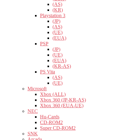
(AS)
(KR)
Playstation 3
(JP)
(AS)
(UE)
(EUA)
PSP
(JP)
(UE)
(EUA)
(KR-AS)
PS Vita
(AS)
(UE)
Microsoft
Xbox (ALL)
Xbox 360 (JP-KR-AS)
Xbox 360 (EUA-UE)
NEC
Hu-Cards
CD-ROM2
Super CD-ROM2
SNK
Arcada