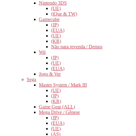
Nintendo 3DS
(UE)
(iQue & TW)
Gamecube
(JP)
(EUA)
(UE)
(KR)
Não para revenda / Demos
Wii
(JP)
(UE)
(EUA)
Jogo & Ver
Sega
Master System / Mark III
(UE)
(JP)
(KR)
Game Gear (ALL)
Mega Drive / Gênese
(JP)
(EUA)
(UE)
(AS)