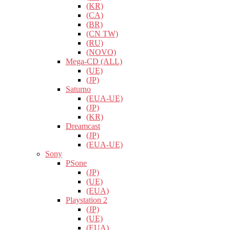
(KR)
(CA)
(BR)
(CN TW)
(RU)
(NOVO)
Mega-CD (ALL)
(UE)
(JP)
Saturno
(EUA-UE)
(JP)
(KR)
Dreamcast
(JP)
(EUA-UE)
Sony
PSone
(JP)
(UE)
(EUA)
Playstation 2
(JP)
(UE)
(EUA)