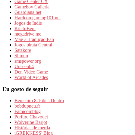
Game Center CX
Gameboy Galleria
Guardiana.net
Hardcoregaming101.net
Jogos de Indie
Kitch-Bent
megadrive.me
Mãe 3 Tradução Fan
Jogos pirata Central
Satakore
Shmup
smspower.org
Unseen64
Den Video Game
World of Arcades
Eu gosto de seguir
Benishiro 8-16bits Dentro
bobdupneu.fr
Famicomblog
Perfure Chavouet
Wolverine Barjot
Histórias de merda
iGREKKESS' Blog