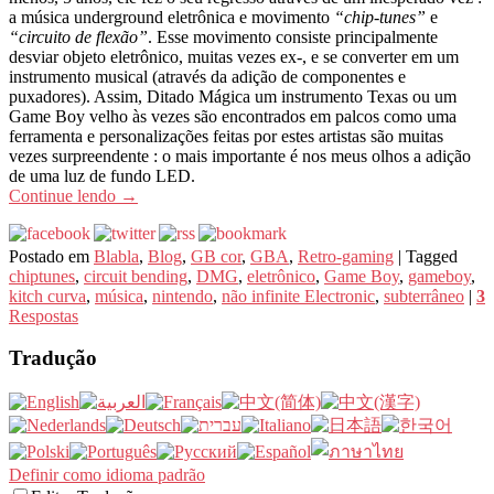
a música underground eletrônica e movimento
“chip-tunes”
e
“circuito de flexão”
. Esse movimento consiste principalmente
desviar objeto eletrônico, muitas vezes ex-, e se converter em um
instrumento musical (através da adição de componentes e
puxadores). Assim, Ditado Mágica um instrumento Texas ou um
Game Boy velho às vezes são encontrados em palcos como uma
ferramenta e personalizações feitas por estes artistas são muitas
vezes surpreendente : o mais importante é nos meus olhos a adição
de uma luz de fundo LED.
Continue lendo
→
Postado em
Blabla
,
Blog
,
GB cor
,
GBA
,
Retro-gaming
|
Tagged
chiptunes
,
circuit bending
,
DMG
,
eletrônico
,
Game Boy
,
gameboy
,
kitch curva
,
música
,
nintendo
,
não infinite Electronic
,
subterrâneo
|
3
Respostas
Tradução
Definir como idioma padrão