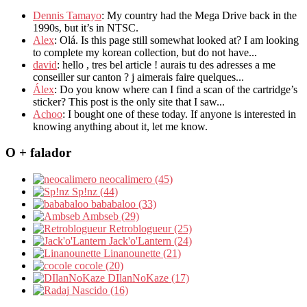
Dennis Tamayo
: My country had the Mega Drive back in the
1990s, but it’s in NTSC.
Alex
: Olá. Is this page still somewhat looked at? I am looking
to complete my korean collection, but do not have...
david
: hello , tres bel article ! aurais tu des adresses a me
conseiller sur canton ? j aimerais faire quelques...
Álex
: Do you know where can I find a scan of the cartridge’s
sticker? This post is the only site that I saw...
Achoo
: I bought one of these today. If anyone is interested in
knowing anything about it, let me know.
O + falador
neocalimero (45)
Sp!nz (44)
bababaloo (33)
Ambseb (29)
Retroblogueur (25)
Jack'o'Lantern (24)
Linanounette (21)
cocole (20)
DIlanNoKaze (17)
Nascido (16)