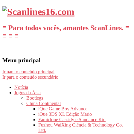
≡ Para todos vocês, amantes ScanLines. ≡
≡ ≡ ≡
Menu principal
Ir para o conteúdo principal
Ir para o conteúdo secundário
Notícia
Jogos da Ásia
Bootlegs
China Continental
iQue Game Boy Advance
iQue 3DS XL Edição Mario
Famiclone Cassidy e Sundance Kid
Fuzhou WaiXing Ciência & Technology Co.
Ltd.