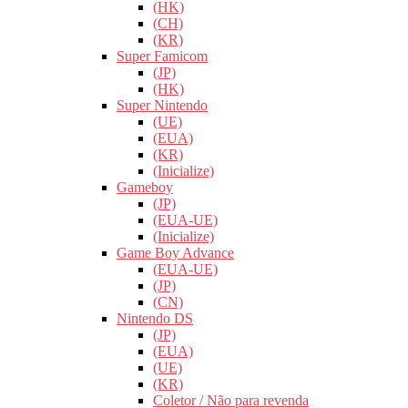
(HK)
(CH)
(KR)
Super Famicom
(JP)
(HK)
Super Nintendo
(UE)
(EUA)
(KR)
(Inicialize)
Gameboy
(JP)
(EUA-UE)
(Inicialize)
Game Boy Advance
(EUA-UE)
(JP)
(CN)
Nintendo DS
(JP)
(EUA)
(UE)
(KR)
Coletor / Não para revenda