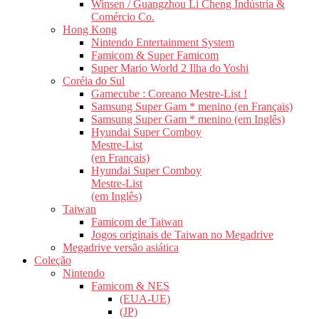
Winsen / Guangzhou Li Cheng Indústria &
Comércio Co.
Hong Kong
Nintendo Entertainment System
Famicom & Super Famicom
Super Mario World 2 Ilha do Yoshi
Coréia do Sul
Gamecube : Coreano Mestre-List !
Samsung Super Gam * menino (en Français)
Samsung Super Gam * menino (em Inglês)
Hyundai Super Comboy
Mestre-List
(en Français)
Hyundai Super Comboy
Mestre-List
(em Inglês)
Taiwan
Famicom de Taiwan
Jogos originais de Taiwan no Megadrive
Megadrive versão asiática
Coleção
Nintendo
Famicom & NES
(EUA-UE)
(JP)