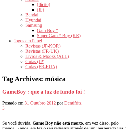
(Ilícito)
(JP)
Bandai
Hyundai
Samsung
Gam Boy *
Super Gam * Boy (KR)
Jogos em Papel
Revistas (JP-KOR)
Revistas (FR-UK)
Livros & Mooks (ALL)
Guias (JP)
Guias (FR-EUA)
Tag Archives:
música
GameBoy : que a luz de fundo foi !
Postado em
31 Outubro 2012
por
Dentifritz
3
Se você duvida,
Game Boy não está morto
, em vez disso, pelo
menos, 5 anos, ele fez o seu regresso através de um inesperado vez :