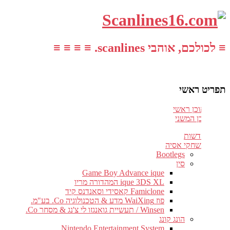
≡ לכולכם, אוהבי scanlines. ≡ ≡ ≡ ≡
תפריט ראשי
עבור לתוכן ראשי
דלג לתוכן המשני
חדשות
משחקי אסיה
Bootlegs
סין
Game Boy Advance ique
ique 3DS XL המהדורה מריו
Famiclone קאסידי וסאנדנס קיד
פוז WaiXing מדע & הטכנולוגיה Co. בע"מ.
Winsen / תעשיית גואנגזו לי צ'נג & מסחר Co.
הונג קונג
Nintendo Entertainment System