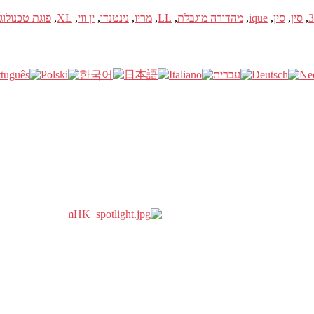
,
סין
,
סין
,
ique
,
מהדורה מוגבלת
,
LL
,
מריו
,
נינטנדו
,
ין ווי
,
XL
,
פוגת טכנולוג