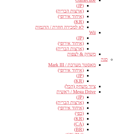
Gamecube
(JP)
(ארצות הברית)
(איחוד אירופי)
(KR)
לא למכירה חוזרת / הדגמות
Wii
(JP)
(איחוד אירופי)
(ארצות הברית)
משחק & לצפות
סגה
מאסטר מערכת / Mark III
(איחוד אירופי)
(JP)
(KR)
ציוד משחק (הכל)
Mega Drive / ראשית
(JP)
(ארצות הברית)
(איחוד אירופי)
(כפי)
(KR)
(CA)
(BR)