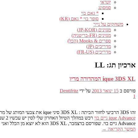
יונדאי
סמסונג
* גאם בוי
סופר בוי * גאם (KR)
משחקים על נייר
מגזינים (JP-KOR)
מגזינים (FR-בריטניה)
ספרים & Mooks (הכל)
מדריכים (JP)
מדריכים (FR-US)
ארכיון תג:
LL
ique 3DS XL המהדורה מריו
פורסם ב
15 ינואר 2013
על ידי
Dentifritz
1
זהו 3DS הרביעי לחזור הביתה : 3DS XL סיני ique את צבעי המותג של מריו (לאחר זלדה 3DS, האפרסק זכה המועדון וNintendo 3DS 3DS XL פיקאצ'ו). למי שלא יודעים, אני כבר דנתי
ique Advance גיים בוי
רכש 
Advance גיים בוי. שפורסם בדצמבר, 3DS XL הוא לא יוצא מן הכלל ואני אציג לך אחד 3 דגמים שנמכרו בשוק שיכול חביבות הביאו אותי לבייג'ינג.
המשך הקריאה
→