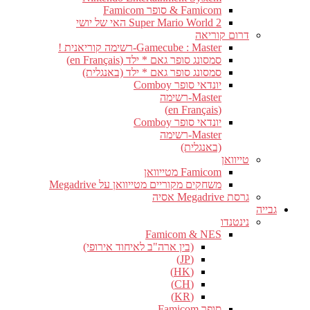
Famicom & סופר Famicom
Super Mario World 2 האי של יושי
דרום קוריאה
Gamecube : Master-רשימה קוריאנית !
סמסונג סופר גאם * ילד (en Français)
סמסונג סופר גאם * ילד (באנגלית)
יונדאי סופר Comboy
Master-רשימה
(en Français)
יונדאי סופר Comboy
Master-רשימה
(באנגלית)
טייוואן
Famicom מטייוואן
משחקים מקוריים מטייוואן על Megadrive
גרסת Megadrive אסיה
גבייה
נינטנדו
Famicom & NES
(בין ארה"ב לאיחוד אירופי)
(JP)
(HK)
(CH)
(KR)
סופר Famicom