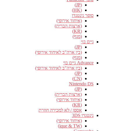
(JP)
(HK)
סופר נינטנדו
(איחוד אירופי)
(ארצות הברית)
(KR)
(מגף)
גיים בוי
(JP)
(בין ארה"ב לאיחוד אירופי)
(מגף)
Advance גיים בוי
(בין ארה"ב לאיחוד אירופי)
(JP)
(CN)
Nintendo DS
(JP)
(ארצות הברית)
(איחוד אירופי)
(KR)
אספן / לא למכירה חוזרת
נינטנדו 3DS
(איחוד אירופי)
(ique & TW)