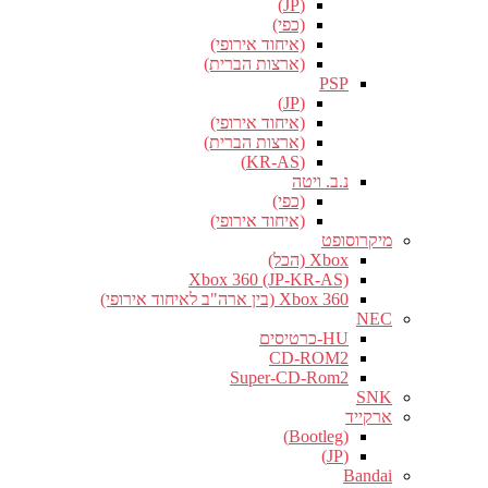
(JP)
(כפי)
(איחוד אירופי)
(ארצות הברית)
PSP
(JP)
(איחוד אירופי)
(ארצות הברית)
(KR-AS)
נ.ב. ויטה
(כפי)
(איחוד אירופי)
מיקרוסופט
Xbox (הכל)
Xbox 360 (JP-KR-AS)
Xbox 360 (בין ארה"ב לאיחוד אירופי)
NEC
HU-כרטיסים
CD-ROM2
Super-CD-Rom2
SNK
ארקייד
(Bootleg)
(JP)
Bandai