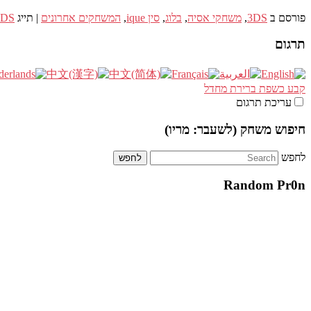
פורסם ב
3DS
,
משחקי אסיה
,
בלוג
,
סין ique
,
המשחקים אחרונים
|
תייג
3DS
תרגום
קבע כשפת ברירת מחדל
עריכת תרגום
חיפוש משחק (לשעבר: מריו)
לחפש
Random Pr0n