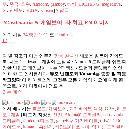
주
,
중국
,
호송
,
famicom
,
gamboy
,
해킹
,
LICHENG
,
megadrive
,
선
,
닌텐도
,
SEGA
,
winsen
|
7
답글
#Castlevania & 게임보이, 라 회고 EN 이미지.
에 게시됨
24 행진 2012
로
Dentifritz
12
의 열 참조가 이번주 추가
항목 컬렉션
새로운 일본어 가이드
북. 나는 Castlevania 게임에 초점을 / Akumajō 드라큘라 쉬르 다
양한 닌텐도 게임보이. 나는 2D 액션 - 모험과 플랫폼의 연인
에 대한 그 인사를해야,
듀오 닌텐도와 Konami는 종종 잘 작동
하고있다
이 라이센스와. 그것은 모든 게임의 개요에 대해 왼
쪽으로, 아래 티켓에서 점프 후.
읽는 계속
→
에서 배치하는
블로그
,
게임보이
,
기가바이트 색상
,
GBA
,
레트
로 - 게임
|
태그가 지정된
전진
,
Akumajō 드라큘라
,
castlevania
,
드라큘라
,
famicom 디스크
,
gameboy
,
기가바이트
,
GBA
,
GBC
,
가이드북
,
konami
,
흡혈귀
,
게임보이
,
코나미
,
악마성 드라큘라