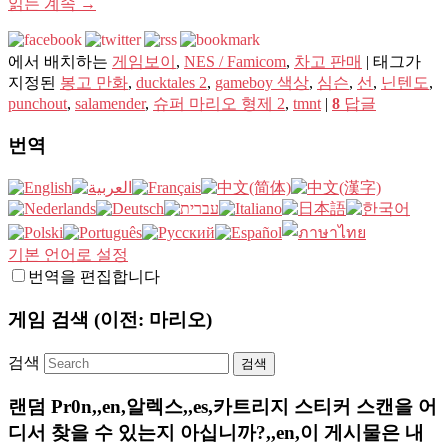
읽는 계속
→
에서 배치하는
게임보이
,
NES / Famicom
,
차고 판매
|
태그가
지정된
봉고 만화
,
ducktales 2
,
gameboy 색상
,
심슨
,
선
,
닌텐도
,
punchout
,
salamender
,
슈퍼 마리오 형제 2
,
tmnt
|
8
답글
번역
기본 언어로 설정
번역을 편집합니다
게임 검색 (이전: 마리오)
검색
랜덤 Pr0n,,en,알렉스,,es,카트리지 스티커 스캔을 어
디서 찾을 수 있는지 아십니까?,,en,이 게시물은 내