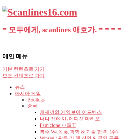
≡ 모두에게, scanlines 애호가. ≡ ≡ ≡ ≡
메인 메뉴
기본 컨텐츠로 가기
보조 컨텐츠로 가기
뉴스
아시아 게임
Bootlegs
중국
개새끼의 게임보이 어드벤스
너나 3DS XL 에디션 마리오
Famiclone 小霸王
복주 WaiXing 과학 & 기술 협력. (주).
Winsen / 광주 리 쳉 산업 & 무역 공동.