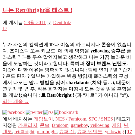
나는 Retr0bright을 테스트 !
에 게시됨
5 9월 2011
로
Dentifritz
17
누가 자신의 컬렉션에 하나 이상의 카트리지나 콘솔이 없습니
다, 조이스틱 또는 키보드, 에 의해 영향을
yellowing 증후군
플
라스틱 ? 다들 무슨 말인지보고 생각하고 나는 가끔 놀라운 비
율에 도달하는 것이라고합니다, 특히과
장비 브랜드 닌텐도
.
이것에 대한 이유는 명확하지 않습니다 : 담배 연기 ? 열 ? 습기
? 온도 편차 ? 일부는 가열하는 반응 방염제 플라스틱의 구성
에서 나오는 말… 방법을 잊어
charlatants
(치약 등…), 때문에
연구의 몇 년 후, 작은 화학자는 마침내 모든 것을 얻을 혼합물
을 개발했습니다 :
르 Retr0bright !
(과 “제로” 가 아니라 “
o
”).
읽는 계속
→
에서 배치하는
게임보이
,
NES / Famicom
,
SFC / SNES
|
태그가
지정된
카트리지
,
콘솔
,
famicom
,
gameboy
,
yellowing
,
게임
,
닌
텐도
,
retr0bright
,
retrobright
,
슈퍼 선
,
슈퍼 닌텐도
,
yellowing
|
17