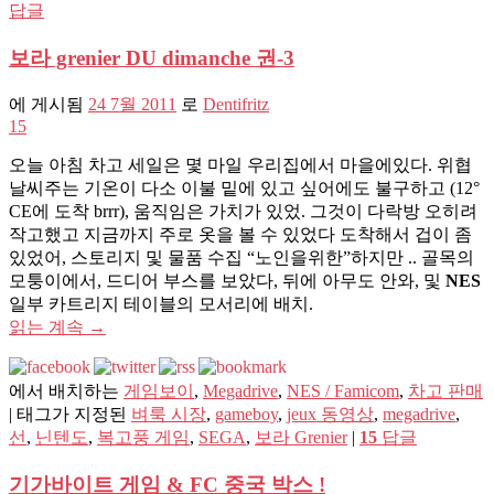
답글
보라 grenier DU dimanche 권-3
에 게시됨
24 7월 2011
로
Dentifritz
15
오늘 아침 차고 세일은 몇 마일 우리집에서 마을에있다. 위협
날씨주는 기온이 다소 이불 밑에 있고 싶어에도 불구하고 (12°
CE에 도착 brrr), 움직임은 가치가 있었. 그것이 다락방 오히려
작고했고 지금까지 주로 옷을 볼 수 있었다 도착해서 겁이 좀
있었어, 스토리지 및 물품 수집 “노인을위한”하지만 .. 골목의
모퉁이에서, 드디어 부스를 보았다, 뒤에 아무도 안와, 및
NES
일부 카트리지 테이블의 모서리에 배치.
읽는 계속
→
에서 배치하는
게임보이
,
Megadrive
,
NES / Famicom
,
차고 판매
|
태그가 지정된
벼룩 시장
,
gameboy
,
jeux 동영상
,
megadrive
,
선
,
닌텐도
,
복고풍 게임
,
SEGA
,
보라 Grenier
|
15
답글
기가바이트 게임 & FC 중국 박스 !