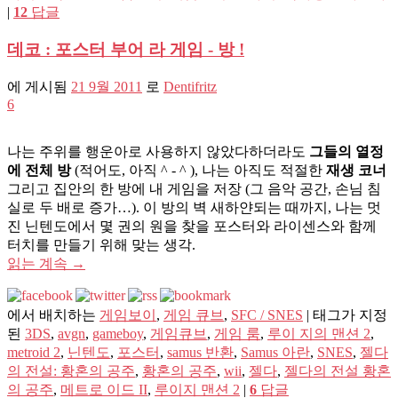
|
12
답글
데코 : 포스터 부어 라 게임 - ​​방 !
에 게시됨
21 9월 2011
로
Dentifritz
6
나는 주위를 행운아로 사용하지 않았다하더라도
그들의 열정
에 전체 방
(적어도, 아직 ^ - ^ ), 나는 아직도 적절한
재생 코너
그리고 집안의 한 방에 내 게임을 저장 (그 음악 공간, 손님 침
실로 두 배로 증가…). 이 방의 벽 새하얀되는 때까지, 나는 멋
진 닌텐도에서 몇 권의 원을 찾을 포스터와 라이센스와 함께
터치를 만들기 위해 맞는 생각.
읽는 계속
→
에서 배치하는
게임보이
,
게임 큐브
,
SFC / SNES
|
태그가 지정
된
3DS
,
avgn
,
gameboy
,
게임큐브
,
게임 룸
,
루이 지의 맨션 2
,
metroid 2
,
닌텐도
,
포스터
,
samus 반환
,
Samus 아란
,
SNES
,
젤다
의 전설: 황혼의 공주
,
황혼의 공주
,
wii
,
젤다
,
젤다의 전설 황혼
의 공주
,
메트로 이드 II
,
루이지 맨션 2
|
6
답글