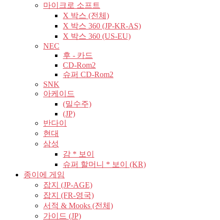
마이크로 소프트
X 박스 (전체)
X 박스 360 (JP-KR-AS)
X 박스 360 (US-EU)
NEC
후 - 카드
CD-Rom2
슈퍼 CD-Rom2
SNK
아케이드
(밀수주)
(JP)
반다이
현대
삼성
감 * 보이
슈퍼 할머니 * 보이 (KR)
종이에 게임
잡지 (JP-AGE)
잡지 (FR-영국)
서적 & Mooks (전체)
가이드 (JP)