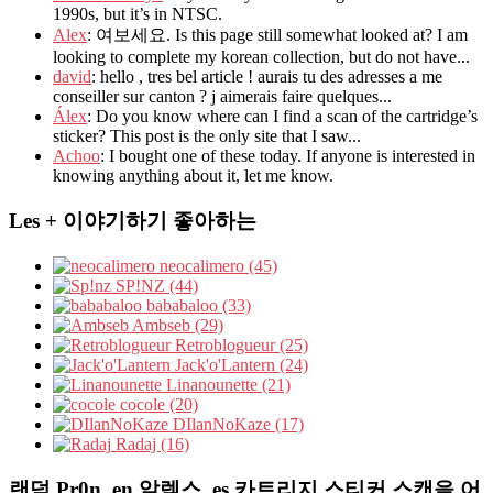
1990s, but it’s in NTSC.
Alex
: 여보세요. Is this page still somewhat looked at? I am
looking to complete my korean collection, but do not have...
david
: hello , tres bel article ! aurais tu des adresses a me
conseiller sur canton ? j aimerais faire quelques...
Álex
: Do you know where can I find a scan of the cartridge’s
sticker? This post is the only site that I saw...
Achoo
: I bought one of these today. If anyone is interested in
knowing anything about it, let me know.
Les + 이야기하기 좋아하는
neocalimero (45)
SP!NZ (44)
bababaloo (33)
Ambseb (29)
Retroblogueur (25)
Jack'o'Lantern (24)
Linanounette (21)
cocole (20)
DIlanNoKaze (17)
Radaj (16)
랜덤 Pr0n,,en,알렉스,,es,카트리지 스티커 스캔을 어