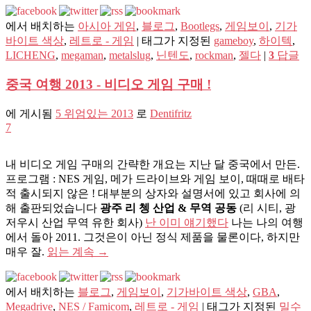
에서 배치하는
아시아 게임
,
블로그
,
Bootlegs
,
게임보이
,
기가
바이트 색상
,
레트로 - 게임
|
태그가 지정된
gameboy
,
하이텍
,
LICHENG
,
megaman
,
metalslug
,
닌텐도
,
rockman
,
젤다
|
3
답글
중국 여행 2013 - 비디오 게임 구매 !
에 게시됨
5 위엄있는 2013
로
Dentifritz
7
내 비디오 게임 구매의 간략한 개요는 지난 달 중국에서 만든.
프로그램 : NES 게임, 메가 드라이브와 게임 보이, 때때로 배타
적 출시되지 않은 ! 대부분의 상자와 설명서에 있고 회사에 의
해 출판되었습니다
광주 리 쳉 산업 & 무역 공동
(리 시티, 광
저우시 산업 무역 유한 회사)
난 이미 얘기했다
나는 나의 여행
에서 돌아 2011. 그것은이 아닌 정식 제품을 물론이다, 하지만
매우 잘.
읽는 계속
→
에서 배치하는
블로그
,
게임보이
,
기가바이트 색상
,
GBA
,
Megadrive
,
NES / Famicom
,
레트로 - 게임
|
태그가 지정된
밀수