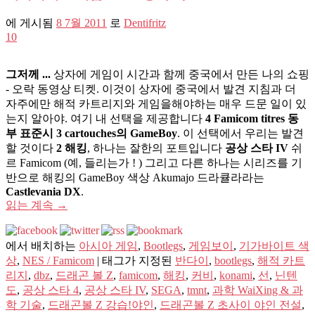
에 게시됨
8 7월 2011
로
Dentifritz
10
그저께 ...
상자에 게임이 시간과 함께 중국에서 만든 나의 쇼핑
- 오락 동영상 티켓. 이것이 상자에 중국에서 발견 지침과 더
자주에만 해적 카트리지와 게임을해야하는 매우 드문 일이 있
는지 알아야. 여기 내 선택을 제공합니다
4 Famicom titres 동
부 표준시 3 cartouches의 GameBoy
. 이 선택에서 우리는 발견
할 것이다
2 해킹
, 하나는 잘한의 포트입니다
공상 스타 IV
쉬
르 Famicom (예, 들리는가 ! ) 그리고 다른 하나는 시리즈를 기
반으로 해킹의 GameBoy 색상 Akumajo 드라큘라라는
Castlevania DX
.
읽는 계속
→
에서 배치하는
아시아 게임
,
Bootlegs
,
게임보이
,
기가바이트 색
상
,
NES / Famicom
|
태그가 지정된
반다이
,
bootlegs
,
해적 카트
리지
,
dbz
,
드래곤 볼 Z
,
famicom
,
해킹
,
커비
,
konami
,
선
,
닌텐
도
,
공상 스타 4
,
공상 스타 IV
,
SEGA
,
tmnt
,
과학 WaiXing & 과
학 기술
,
드래곤볼 Z 강습!야인
,
드래곤볼 Z 초사이 야인 전설
,