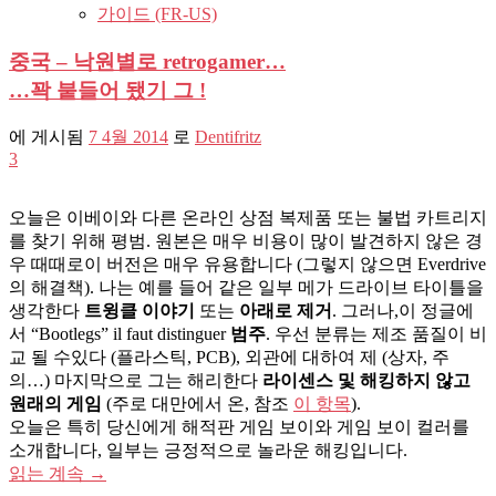
가이드 (FR-US)
중국 – 낙원별로 retrogamer…
…꽉 붙들어 됐기 그 !
에 게시됨
7 4월 2014
로
Dentifritz
3
오늘은 이베이와 다른 온라인 상점 복제품 또는 불법 카트리지
를 찾기 위해 평범. 원본은 매우 비용이 많이 발견하지 않은 경
우 때때로이 버전은 매우 유용합니다 (그렇지 않으면 Everdrive
의 해결책). 나는 예를 들어 같은 일부 메가 드라이브 타이틀을
생각한다
트윙클 이야기
또는
아래로 제거
. 그러나,이 정글에
서 “Bootlegs” il faut distinguer
범주
. 우선 분류는 제조 품질이 비
교 될 수있다 (플라스틱, PCB), 외관에 대하여 제 (상자, 주
의…) 마지막으로 그는 해리한다
라이센스 및 해킹하지 않고
원래의 게임
(주로 대만에서 온, 참조
이 항목
).
오늘은 특히 당신에게 해적판 게임 보이와 게임 보이 컬러를
소개합니다, 일부는 긍정적으로 놀라운 해킹입니다.
읽는 계속
→