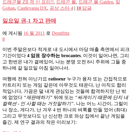
드래곤볼 ZII 격 신 프리!!
,
드래곤 볼
,
드래곤 볼 Gaiden
,
일
Gohan
,
Castlevania DX
,
공상 스타 4
|
10
답글
일요일 권-1 차고 판매
에 게시됨
16 월 2011
로
Dentifritz
8
이번 주말은보다 적게로 내 도시에서 마당 매출 측면에서 피크
기간이었다
4 암표 장수하는 brocantes
. 이것이 일어나면, 그리
고 한번은 내가 곁에있어, 나는 분명 오전 8시 주위에 그들 중
하나에 갈 일요일 아침 일어나서.
여행에 전혀 아닌가요
ratisseur
누구가 융자 또는 간접적으로
카트리지 또는 게임 같은데 아무것도 태운다, 난 아직도 합리
적입니다, 가끔은 덜 내게 관심있는 것들에 합격하지만 난 밖
에 없었다
“재판매하기”
뒤에 또는
“싸게이기 때문에 단지 내
컬렉션 - 인 사할 때는 거짓말하기”
. 나는 어느 시간이, 그럴이
나 장소, 게다가, 난 겨우 4 번 하나의 벼룩를 만들 었어 (최대)
그리고 무엇보다도 난 신선한 크로 와상 집에서 끝난 게임을
즐긴. 제 연구 결과의 작은 미리보기: