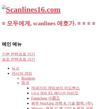
≡ 모두에게, scanlines 애호가. ≡ ≡ ≡ ≡
메인 메뉴
기본 컨텐츠로 가기
보조 컨텐츠로 가기
뉴스
아시아 게임
Bootlegs
중국
개새끼의 게임보이 어드벤스
너나 3DS XL 에디션 마리오
Famiclone 小霸王
복주 WaiXing 과학 & 기술 협력. (주).
Winsen / 광주 리 쳉 산업 & 무역 공동.