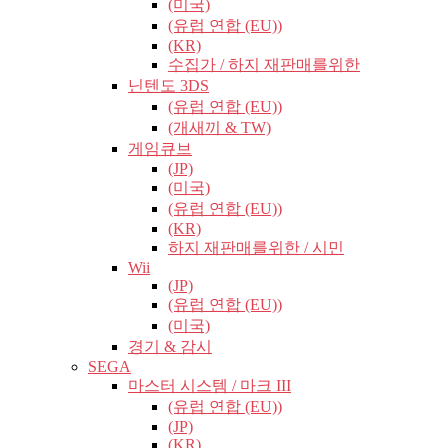
(미국)
(유럽​​ 연합 (EU))
(KR)
수집가 / 하지 재판매를위한
닌텐도 3DS
(유럽​​ 연합 (EU))
(개새끼 & TW)
게임큐브
(JP)
(미국)
(유럽​​ 연합 (EU))
(KR)
하지 재판매를위한 / 시민
Wii
(JP)
(유럽​​ 연합 (EU))
(미국)
경기 & 감시
SEGA
마스터 시스템 / 마크 III
(유럽​​ 연합 (EU))
(JP)
(KR)