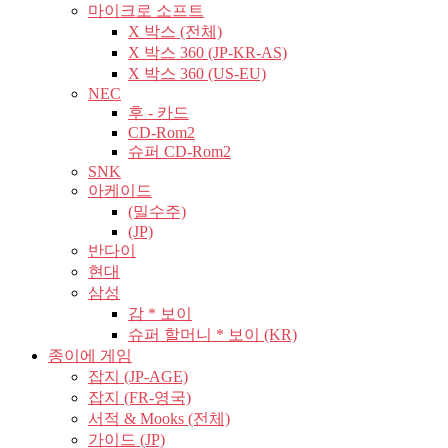
마이크로 소프트
X 박스 (전체)
X 박스 360 (JP-KR-AS)
X 박스 360 (US-EU)
NEC
후 - 카드
CD-Rom2
슈퍼 CD-Rom2
SNK
아케이드
(밀수주)
(JP)
반다이
현대
삼성
감 * 보이
슈퍼 할머니 * 보이 (KR)
종이에 게임
잡지 (JP-AGE)
잡지 (FR-영국)
서적 & Mooks (전체)
가이드 (JP)