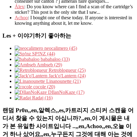
conseiller sur canton ? j aimerais faire quelques...
Álex
: Do you know where can I find a scan of the cartridge’s
sticker? This post is the only site that I saw...
Achoo
: I bought one of these today. If anyone is interested in
knowing anything about it, let me know.
Les + 이야기하기 좋아하는
neocalimero (45)
SP!NZ (44)
bababaloo (33)
Ambseb (29)
Retroblogueur (25)
Jack'o'Lantern (24)
Linanounette (21)
cocole (20)
DIlanNoKaze (17)
Radaj (16)
랜덤 Pr0n,,en,알렉스,,es,카트리지 스티커 스캔을 어
디서 찾을 수 있는지 아십니까?,,en,이 게시물은 내
가 본 유일한 사이트입니다 ..,,en,Achoo,,en,오늘 이
거 하나 샀어요,,en,누구든지 그것에 대해 아는 것에