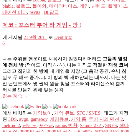
blabla
,
블로그
,
돌아와
,
데이터베이스
,
게임
,
닌텐도
,
플레이 스
테이션 비타
,
psvita
|
10
답글
데코 : 포스터 부어 라 게임 - ​​방 !
에 게시됨
21 9월 2011
로
Dentifritz
6
나는 주위를 행운아로 사용하지 않았다하더라도
그들의 열정
에 전체 방
(적어도, 아직 ^ - ^ ), 나는 아직도 적절한
재생 코너
그리고 집안의 한 방에 내 게임을 저장 (그 음악 공간, 손님 침
실로 두 배로 증가…). 이 방의 벽 새하얀되는 때까지, 나는 멋
진 닌텐도에서 몇 권의 원을 찾을 포스터와 라이센스와 함께
터치를 만들기 위해 맞는 생각.
읽는 계속
→
에서 배치하는
게임보이
,
게임 큐브
,
SFC / SNES
|
태그가 지정
된
3DS
,
avgn
,
gameboy
,
게임큐브
,
게임 룸
,
루이 지의 맨션 2
,
metroid 2
,
닌텐도
,
포스터
,
samus 반환
,
Samus 아란
,
SNES
,
젤다
의 전설: 황혼의 공주
,
황혼의 공주
,
wii
,
젤다
,
젤다의 전설 황혼