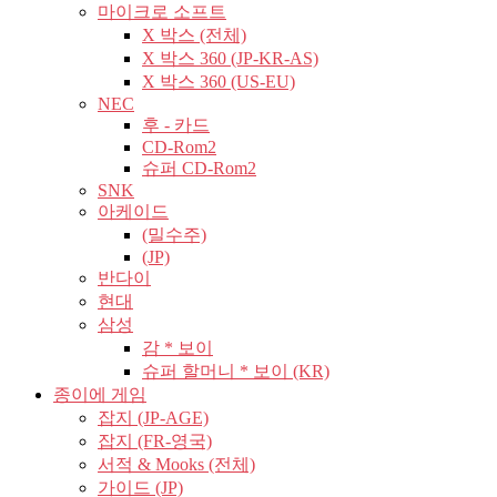
마이크로 소프트
X 박스 (전체)
X 박스 360 (JP-KR-AS)
X 박스 360 (US-EU)
NEC
후 - 카드
CD-Rom2
슈퍼 CD-Rom2
SNK
아케이드
(밀수주)
(JP)
반다이
현대
삼성
감 * 보이
슈퍼 할머니 * 보이 (KR)
종이에 게임
잡지 (JP-AGE)
잡지 (FR-영국)
서적 & Mooks (전체)
가이드 (JP)