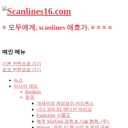
≡ 모두에게, scanlines 애호가. ≡ ≡ ≡ ≡
메인 메뉴
기본 컨텐츠로 가기
보조 컨텐츠로 가기
뉴스
아시아 게임
Bootlegs
중국
개새끼의 게임보이 어드벤스
너나 3DS XL 에디션 마리오
Famiclone 小霸王
복주 WaiXing 과학 & 기술 협력. (주).
Winsen / 광주 리 쳉 산업 & 무역 공동.