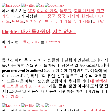
에서 배치하는
3DS
,
아시아 게임
,
블로그
,
중국 개새끼
,
최근
게임
|
태그가 지정된
3DS
,
중국
,
중국
,
개새끼
,
한정판
,
LL
,
마
리오
,
닌텐도
,
웨이의 엔
,
특대
,
푸가 기술
,
푸가 기술
|
1
대답
bloglife : 내가 돌아왔어, 재수 없어 !
에 게시됨
1 행진 2012
로
Dentifritz
10
못생긴 해킹 후 내 서버 내 템플릿에 결함이 연결된, 그러나 지
불, 나는 휴학 개월 만에 돌아왔다. 당신은 알 수가으로서,
되나
peau neuve을 Scanlines16.com
, 단순한 디자인으로, 이쪽에 남
아 tappe-A-l'oeil, 특히보다 유연. 신규 블로그,
새 수식
, 머리글
의 드롭 다운 메뉴의 모양을 포함하여. 후자를 의미
내 컬렉션
에 그림을 프레 젠 테이션
:
게임, 콘솔, 뿐만 아니라 도서 및 잡
지 !
그것은 몇 년 동안 내 마음에 사랑하는 아이디어였습니다.
읽는 계속
→
에서 배치하는
Blabla
,
블로그
|
태그가 지정된
3DS
,
아카이브
,