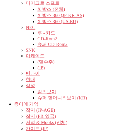
마이크로 소프트
X 박스 (전체)
X 박스 360 (JP-KR-AS)
X 박스 360 (US-EU)
NEC
후 - 카드
CD-Rom2
슈퍼 CD-Rom2
SNK
아케이드
(밀수주)
(JP)
반다이
현대
삼성
감 * 보이
슈퍼 할머니 * 보이 (KR)
종이에 게임
잡지 (JP-AGE)
잡지 (FR-영국)
서적 & Mooks (전체)
가이드 (JP)