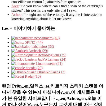
conseiller sur canton ? j aimerais faire quelques...
Álex
: Do you know where can I find a scan of the cartridge’s
sticker? This post is the only site that I saw...
Achoo
: I bought one of these today. If anyone is interested in
knowing anything about it, let me know.
Les + 이야기하기 좋아하는
neocalimero (45)
SP!NZ (44)
bababaloo (33)
Ambseb (29)
Retroblogueur (25)
Jack'o'Lantern (24)
Linanounette (21)
cocole (20)
DIlanNoKaze (17)
Radaj (16)
랜덤 Pr0n,,en,알렉스,,es,카트리지 스티커 스캔을 어
디서 찾을 수 있는지 아십니까?,,en,이 게시물은 내
가 본 유일한 사이트입니다 ..,,en,Achoo,,en,오늘 이
거 하나 샀어요,,en,누구든지 그것에 대해 아는 것에