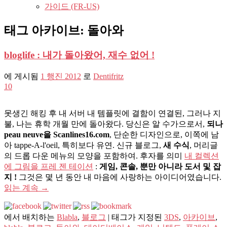
가이드 (FR-US)
태그 아카이브:
돌아와
bloglife : 내가 돌아왔어, 재수 없어 !
에 게시됨
1 행진 2012
로
Dentifritz
10
못생긴 해킹 후 내 서버 내 템플릿에 결함이 연결된, 그러나 지
불, 나는 휴학 개월 만에 돌아왔다. 당신은 알 수가으로서,
되나
peau neuve을 Scanlines16.com
, 단순한 디자인으로, 이쪽에 남
아 tappe-A-l'oeil, 특히보다 유연. 신규 블로그,
새 수식
, 머리글
의 드롭 다운 메뉴의 모양을 포함하여. 후자를 의미
내 컬렉션
에 그림을 프레 젠 테이션
:
게임, 콘솔, 뿐만 아니라 도서 및 잡
지 !
그것은 몇 년 동안 내 마음에 사랑하는 아이디어였습니다.
읽는 계속
→
에서 배치하는
Blabla
,
블로그
|
태그가 지정된
3DS
,
아카이브
,