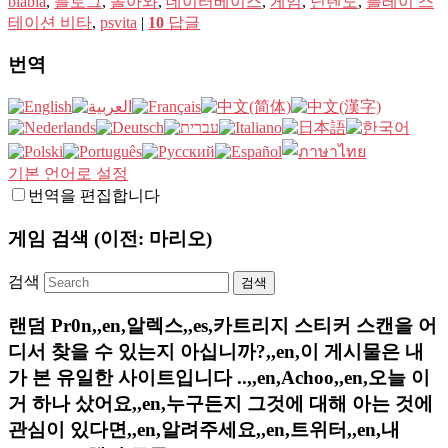
blabla
,
블로그
,
돌아와
,
데이터베이스
,
게임
,
닌텐도
,
플레이 스
테이션 비타
,
psvita
|
10
답글
번역
기본 언어로 설정
번역을 편집합니다
게임 검색 (이전: 마리오)
검색
랜덤 Pr0n,,en,알렉스,,es,카트리지 스티커 스캔을 어
디서 찾을 수 있는지 아십니까?,,en,이 게시물은 내
가 본 유일한 사이트입니다 ..,,en,Achoo,,en,오늘 이
거 하나 샀어요,,en,누구든지 그것에 대해 아는 것에
관심이 있다면,,en,알려주세요,,en,트위터,,en,내