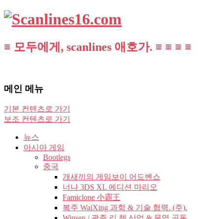
≡ 모두에게, scanlines 애호가. ≡ ≡ ≡ ≡
메인 메뉴
기본 컨텐츠로 가기
보조 컨텐츠로 가기
뉴스
아시아 게임
Bootlegs
중국
개새끼의 게임보이 어드벤스
너나 3DS XL 에디션 마리오
Famiclone 小霸王
복주 WaiXing 과학 & 기술 협력. (주).
Winsen / 광주 리 쳉 산업 & 무역 공동.