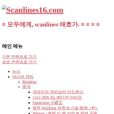
≡ 모두에게, scanlines 애호가. ≡ ≡ ≡ ≡
메인 메뉴
기본 컨텐츠로 가기
보조 컨텐츠로 가기
뉴스
아시아 게임
Bootlegs
중국
개새끼의 게임보이 어드벤스
너나 3DS XL 에디션 마리오
Famiclone 小霸王
복주 WaiXing 과학 & 기술 협력. (주).
Winsen / 광주 리 쳉 산업 & 무역 공동.