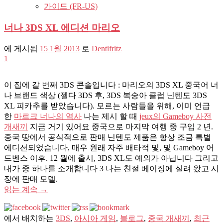
가이드 (FR-US)
너나 3DS XL 에디션 마리오
에 게시됨
15 1월 2013
로
Dentifritz
1
이 집에 갈 번째 3DS 콘솔입니다 : 마리오의 3DS XL 중국어 너
나 브랜드 색상 (젤다 3DS 후, 3DS 복숭아 클럽 닌텐도 3DS
XL 피카추를 받았습니다). 모르는 사람들을 위해, 이미 언급
한
마르크 너나의 역사
나는 제시 할 때
jeux의 Gameboy 사전
개새끼
지금 거기 있어요 중국으로 마지막 여행 중 구입 2 년.
중국 땅에서 공식적으로 판매 닌텐도 제품은 항상 조금 특별
에디션되었습니다, 매우 원래 자주 배타적 및, 및 Gameboy 어
드벤스 이후. 12 월에 출시, 3DS XL도 예외가 아닙니다 그리고
내가 중 하나를 소개합니다 3 나는 친절 베이징에 실려 왔고 시
장에 판매 모델.
읽는 계속
→
에서 배치하는
3DS
,
아시아 게임
,
블로그
,
중국 개새끼
,
최근