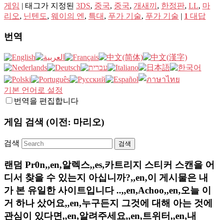
게임
|
태그가 지정된
3DS
,
중국
,
중국
,
개새끼
,
한정판
,
LL
,
마
리오
,
닌텐도
,
웨이의 엔
,
특대
,
푸가 기술
,
푸가 기술
|
1
대답
번역
기본 언어로 설정
번역을 편집합니다
게임 검색 (이전: 마리오)
검색
랜덤 Pr0n,,en,알렉스,,es,카트리지 스티커 스캔을 어
디서 찾을 수 있는지 아십니까?,,en,이 게시물은 내
가 본 유일한 사이트입니다 ..,,en,Achoo,,en,오늘 이
거 하나 샀어요,,en,누구든지 그것에 대해 아는 것에
관심이 있다면,,en,알려주세요,,en,트위터,,en,내