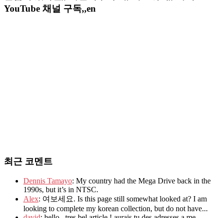
YouTube 채널 구독,,en
최근 코멘트
Dennis Tamayo
: My country had the Mega Drive back in the
1990s, but it’s in NTSC.
Alex
: 여보세요. Is this page still somewhat looked at? I am
looking to complete my korean collection, but do not have...
david
: hello , tres bel article ! aurais tu des adresses a me