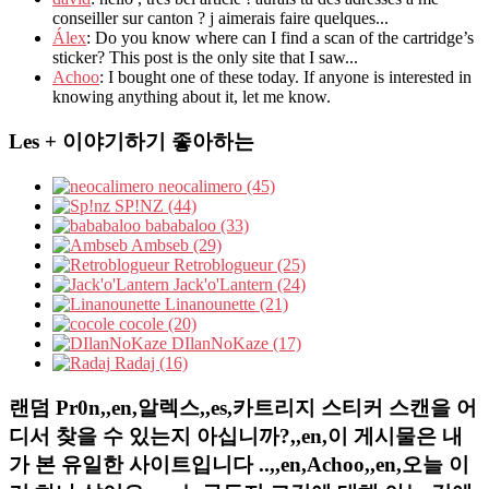
conseiller sur canton ? j aimerais faire quelques...
Álex
: Do you know where can I find a scan of the cartridge’s
sticker? This post is the only site that I saw...
Achoo
: I bought one of these today. If anyone is interested in
knowing anything about it, let me know.
Les + 이야기하기 좋아하는
neocalimero (45)
SP!NZ (44)
bababaloo (33)
Ambseb (29)
Retroblogueur (25)
Jack'o'Lantern (24)
Linanounette (21)
cocole (20)
DIlanNoKaze (17)
Radaj (16)
랜덤 Pr0n,,en,알렉스,,es,카트리지 스티커 스캔을 어
디서 찾을 수 있는지 아십니까?,,en,이 게시물은 내
가 본 유일한 사이트입니다 ..,,en,Achoo,,en,오늘 이