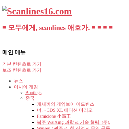
≡ 모두에게, scanlines 애호가. ≡ ≡ ≡ ≡
메인 메뉴
기본 컨텐츠로 가기
보조 컨텐츠로 가기
뉴스
아시아 게임
Bootlegs
중국
개새끼의 게임보이 어드벤스
너나 3DS XL 에디션 마리오
Famiclone 小霸王
복주 WaiXing 과학 & 기술 협력. (주).
Winsen / 광주 리 쳉 산업 & 무역 공동.