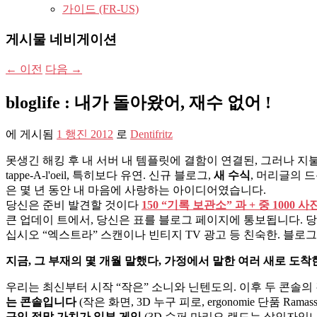
가이드 (FR-US)
게시물 네비게이션
←
이전
다음
→
bloglife : 내가 돌아왔어, 재수 없어 !
에 게시됨
1 행진 2012
로
Dentifritz
못생긴 해킹 후 내 서버 내 템플릿에 결함이 연결된, 그러나 지불
tappe-A-l'oeil, 특히보다 유연. 신규 블로그,
새 수식
, 머리글의 
은 몇 년 동안 내 마음에 사랑하는 아이디어였습니다.
당신은 준비 발견할 것이다
150 “기록 보관소” 과 + 중 1000 사
큰 업데이 트에서, 당신은 표를 블로그 페이지에 통보됩니다. 
십시오 “엑스트라” 스캔이나 빈티지 TV 광고 등 친숙한. 블로
지금, 그 부재의 몇 개월 말했다, 가정에서 말한 여러 새로 도착한.
우리는 최신부터 시작 “작은” 소니와 닌텐도의. 이후 두 콘솔의 
는 콘솔입니다
(작은 화면, 3D 누구 피로, ergonomie 단품
구입 정말 가치가 일부 게임
(3D 슈퍼 마리오 랜드는 살인자입니