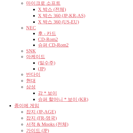
마이크로 소프트
X 박스 (전체)
X 박스 360 (JP-KR-AS)
X 박스 360 (US-EU)
NEC
후 - 카드
CD-Rom2
슈퍼 CD-Rom2
SNK
아케이드
(밀수주)
(JP)
반다이
현대
삼성
감 * 보이
슈퍼 할머니 * 보이 (KR)
종이에 게임
잡지 (JP-AGE)
잡지 (FR-영국)
서적 & Mooks (전체)
가이드 (JP)