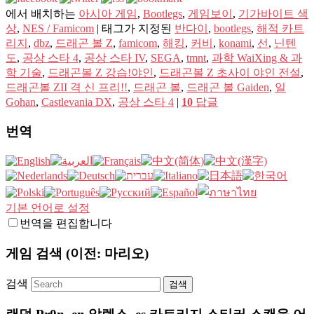
에서 배치하는
아시아 게임
,
Bootlegs
,
게임보이
,
기가바이트 색
상
,
NES / Famicom
|
태그가 지정된
반다이
,
bootlegs
,
해적 카트
리지
,
dbz
,
드래곤 볼 Z
,
famicom
,
해킹
,
커비
,
konami
,
선
,
닌텐
도
,
공상 스타 4
,
공상 스타 IV
,
SEGA
,
tmnt
,
과학 WaiXing & 과
학 기술
,
드래곤볼 Z 강습!야인
,
드래곤볼 Z 초사이 야인 전설
,
드래곤볼 ZII 격 신 프리!!
,
드래곤 볼
,
드래곤 볼 Gaiden
,
일
Gohan
,
Castlevania DX
,
공상 스타 4
|
10
답글
번역
기본 언어로 설정
번역을 편집합니다
게임 검색 (이전: 마리오)
검색