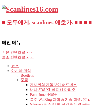
≡ 모두에게, scanlines 애호가. ≡ ≡ ≡ ≡
메인 메뉴
기본 컨텐츠로 가기
보조 컨텐츠로 가기
뉴스
아시아 게임
Bootlegs
중국
개새끼의 게임보이 어드벤스
너나 3DS XL 에디션 마리오
Famiclone 小霸王
복주 WaiXing 과학 & 기술 협력. (주).
Winsen / 광주 리 쳉 산업 & 무역 공동.