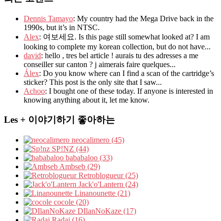
Dennis Tamayo
: My country had the Mega Drive back in the
1990s, but it’s in NTSC.
Alex
: 여보세요. Is this page still somewhat looked at? I am
looking to complete my korean collection, but do not have...
david
: hello , tres bel article ! aurais tu des adresses a me
conseiller sur canton ? j aimerais faire quelques...
Álex
: Do you know where can I find a scan of the cartridge’s
sticker? This post is the only site that I saw...
Achoo
: I bought one of these today. If anyone is interested in
knowing anything about it, let me know.
Les + 이야기하기 좋아하는
neocalimero (45)
SP!NZ (44)
bababaloo (33)
Ambseb (29)
Retroblogueur (25)
Jack'o'Lantern (24)
Linanounette (21)
cocole (20)
DIlanNoKaze (17)
Radaj (16)