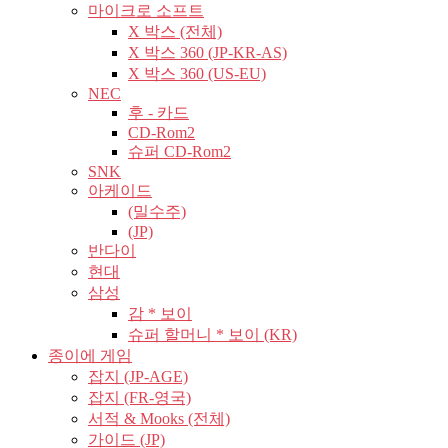
마이크로 소프트
X 박스 (전체)
X 박스 360 (JP-KR-AS)
X 박스 360 (US-EU)
NEC
후 - 카드
CD-Rom2
슈퍼 CD-Rom2
SNK
아케이드
(밀수주)
(JP)
반다이
현대
삼성
감 * 보이
슈퍼 할머니 * 보이 (KR)
종이에 게임
잡지 (JP-AGE)
잡지 (FR-영국)
서적 & Mooks (전체)
가이드 (JP)