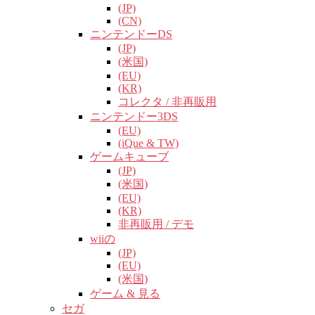
(JP)
(CN)
ニンテンドーDS
(JP)
(米国)
(EU)
(KR)
コレクタ / 非再販用
ニンテンドー3DS
(EU)
(iQue & TW)
ゲームキューブ
(JP)
(米国)
(EU)
(KR)
非再販用 / デモ
wiiの
(JP)
(EU)
(米国)
ゲーム & 見る
セガ