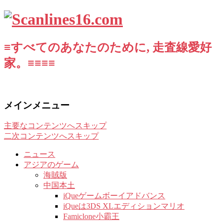
≡すべてのあなたのために, 走査線愛好
家。≡≡≡≡
メインメニュー
主要なコンテンツへスキップ
二次コンテンツへスキップ
ニュース
アジアのゲーム
海賊版
中国本土
iQueゲームボーイアドバンス
iQueは3DS XLエディションマリオ
Famiclone小霸王