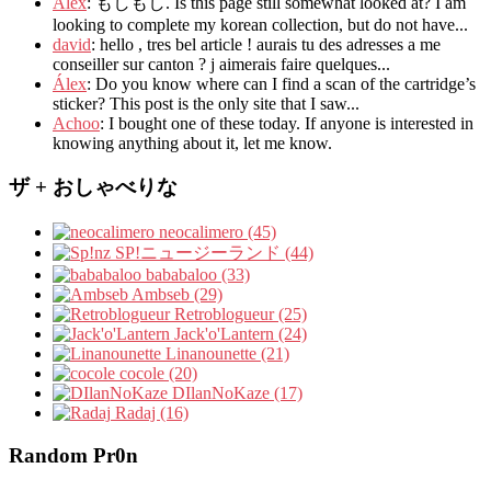
Alex
: もしもし.
Is this page still somewhat looked at
?
I am
looking to complete my korean collection
,
but do not have..
.
david
:
hello
,
tres bel article
!
aurais tu des adresses a me
conseiller sur canton
?
j aimerais faire quelques..
.
Álex
: Do you know where can I find a scan of the cartridge’s
sticker? This post is the only site that I saw...
Achoo
: I bought one of these today. If anyone is interested in
knowing anything about it, let me know.
ザ + おしゃべりな
neocalimero (45)
SP!ニュージーランド (44)
bababaloo (33)
Ambseb (29)
Retroblogueur (25)
Jack'o'Lantern (24)
Linanounette (21)
cocole (20)
DIlanNoKaze (17)
Radaj (16)
Random Pr0n