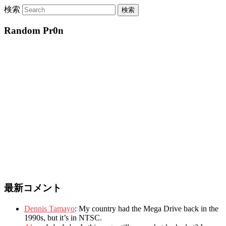
検索
Random Pr0n
最新コメント
Dennis Tamayo
:
My country had the Mega Drive back in the
1990s
,
but it’s in NTSC
.