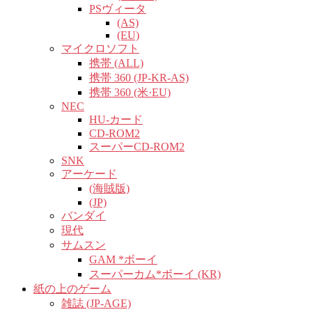
PSヴィータ
(AS)
(EU)
マイクロソフト
携帯 (ALL)
携帯 360 (JP-KR-AS)
携帯 360 (米·EU)
NEC
HU-カード
CD-ROM2
スーパーCD-ROM2
SNK
アーケード
(海賊版)
(JP)
バンダイ
現代
サムスン
GAM *ボーイ
スーパーカム*ボーイ (KR)
紙の上のゲーム
雑誌 (JP-AGE)