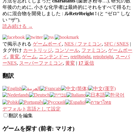
方法を忘れてしまった
charlatants
(歯磨き粉等…), 研究の数
年後のために, 小さな化学者は最終的にそれをすべて得るた
めに混合物を開発しました :
ルRetr0bright !
(と “ゼロ” しな
い “ザ”).
読み続ける
→
で掲示される
ゲームボーイ
,
NES / ファミコン
,
SFC / SNES
|
タグ付け
カートリッジ
,
コンソール
,
ファミコン
,
ゲームボー
イ
,
黄変
,
ゲーム
,
ニンテンドー
,
retr0bright
,
retrobright
,
スーパ
ーNES
,
スーパーファミコン
,
黄変
|
17
返信
翻訳
デフォルト言語として設定
翻訳を編集
ゲームを探す (前者: マリオ)