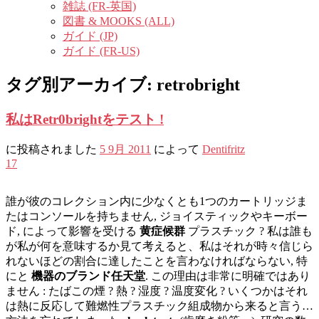
雑誌 (FR-英国)
図書 & MOOKS (ALL)
ガイド (JP)
ガイド (FR-US)
タグ別アーカイブ:
retrobright
私はRetr0brightをテスト !
に投稿されました
5 9月 2011
によって
Dentifritz
17
誰が彼のコレクション内に少なくとも1つのカートリッジま
たはコンソールを持ちません, ジョイスティックやキーボー
ド, によって影響を受ける
黄症候群
プラスチック ? 私は誰も
が私が何を意味するか見て考えると、私はそれが時々信じら
れないほどの割合に達したことを言わなければならない, 特
にと
機器のブランド任天堂
. この理由は非常に明確ではあり
ません : たばこの煙 ? 熱 ? 湿度 ? 温度変化 ? いくつかはそれ
は熱に反応して難燃性プラスチック組成物から来ると言う…