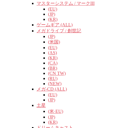
マスターシステム / マークIII
(EU)
(JP)
(KR)
ゲームギア (ALL)
メガドライブ / 創世記
(JP)
(米国)
(EU)
(AS)
(KR)
(CA)
(BR)
(CN TW)
(RU)
(NEW)
メガ-CD (ALL)
(EU)
(JP)
土星
(米·EU)
(JP)
(KR)
ドリームキャスト