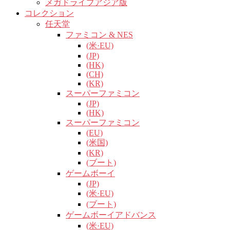
メガドライブアジア版
コレクション
任天堂
ファミコン & NES
(米·EU)
(JP)
(HK)
(CH)
(KR)
スーパーファミコン
(JP)
(HK)
スーパーファミコン
(EU)
(米国)
(KR)
(ブート)
ゲームボーイ
(JP)
(米·EU)
(ブート)
ゲームボーイアドバンス
(米·EU)