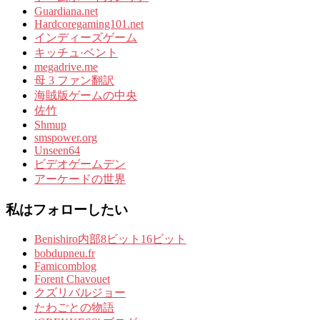
Guardiana.net
Hardcoregaming101.net
インディーズゲーム
キッチュ·ベント
megadrive.me
母 3 ファン翻訳
海賊版ゲームの中央
佐竹
Shmup
smspower.org
Unseen64
ビデオゲームデン
アーケードの世界
私はフォローしたい
Benishiro内部8ビット16ビット
bobdupneu.fr
Famicomblog
Forent Chavouet
クズリバルジョー
たわごとの物語