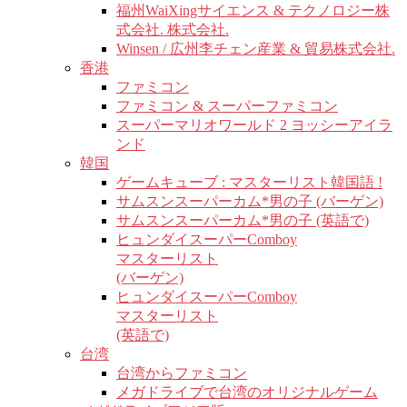
福州WaiXingサイエンス & テクノロジー株
式会社. 株式会社.
Winsen / 広州李チェン産業 & 貿易株式会社.
香港
ファミコン
ファミコン & スーパーファミコン
スーパーマリオワールド 2 ヨッシーアイラ
ンド
韓国
ゲームキューブ : マスターリスト韓国語 !
サムスンスーパーカム*男の子 (バーゲン)
サムスンスーパーカム*男の子 (英語で)
ヒュンダイスーパーComboy
マスターリスト
(バーゲン)
ヒュンダイスーパーComboy
マスターリスト
(英語で)
台湾
台湾からファミコン
メガドライブで台湾のオリジナルゲーム