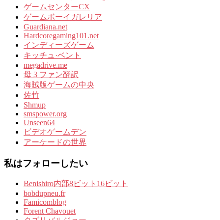
ゲームセンターCX
ゲームボーイガレリア
Guardiana.net
Hardcoregaming101.net
インディーズゲーム
キッチュ·ベント
megadrive.me
母 3 ファン翻訳
海賊版ゲームの中央
佐竹
Shmup
smspower.org
Unseen64
ビデオゲームデン
アーケードの世界
私はフォローしたい
Benishiro内部8ビット16ビット
bobdupneu.fr
Famicomblog
Forent Chavouet