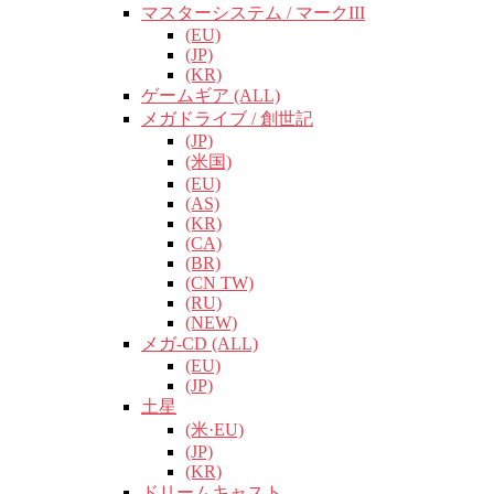
マスターシステム / マークIII
(EU)
(JP)
(KR)
ゲームギア (ALL)
メガドライブ / 創世記
(JP)
(米国)
(EU)
(AS)
(KR)
(CA)
(BR)
(CN TW)
(RU)
(NEW)
メガ-CD (ALL)
(EU)
(JP)
土星
(米·EU)
(JP)
(KR)
ドリームキャスト