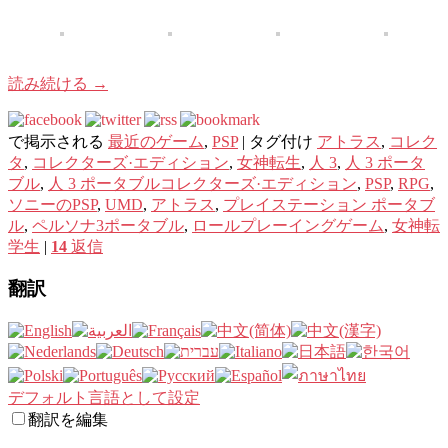
読み続ける
→
で掲示される
最近のゲーム
,
PSP
|
タグ付け
アトラス
,
コレク
タ
,
コレクターズ·エディション
,
女神転生
,
人 3
,
人 3 ポータ
ブル
,
人 3 ポータブルコレクターズ·エディション
,
PSP
,
RPG
,
ソニーのPSP
,
UMD
,
アトラス
,
プレイステーション ポータブ
ル
,
ペルソナ3ポータブル
,
ロールプレーイングゲーム
,
女神転
学生
|
14
返信
翻訳
デフォルト言語として設定
翻訳を編集