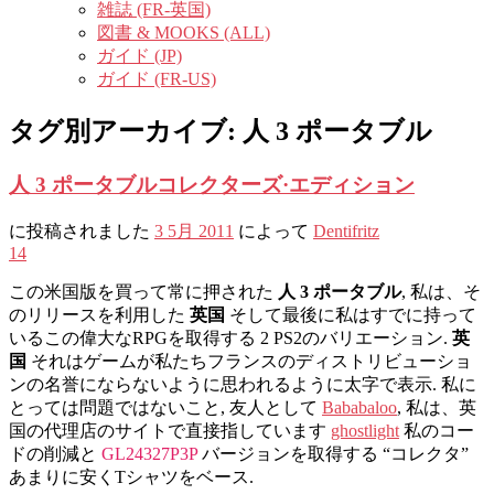
雑誌 (FR-英国)
図書 & MOOKS (ALL)
ガイド (JP)
ガイド (FR-US)
タグ別アーカイブ:
人 3 ポータブル
人 3 ポータブルコレクターズ·エディション
に投稿されました
3 5月 2011
によって
Dentifritz
14
この米国版を買って常に押された
人 3 ポータブル
, 私は、そ
のリリースを利用した
英国
そして最後に私はすでに持って
いるこの偉大なRPGを取得する 2 PS2のバリエーション.
英
国
それはゲームが私たちフランスのディストリビューショ
ンの名誉にならないように思われるように太字で表示. 私に
とっては問題ではないこと, 友人として
Bababaloo
, 私は、英
国の代理店のサイトで直接指しています
ghostlight
私のコー
ドの削減と
GL24327P3P
バージョンを取得する “コレクタ”
あまりに安くTシャツをベース.