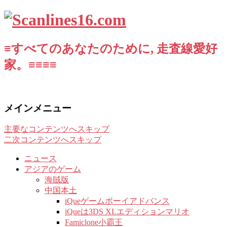
≡すべてのあなたのために, 走査線愛好
家。≡≡≡≡
メインメニュー
主要なコンテンツへスキップ
二次コンテンツへスキップ
ニュース
アジアのゲーム
海賊版
中国本土
iQueゲームボーイアドバンス
iQueは3DS XLエディションマリオ
Famiclone小霸王