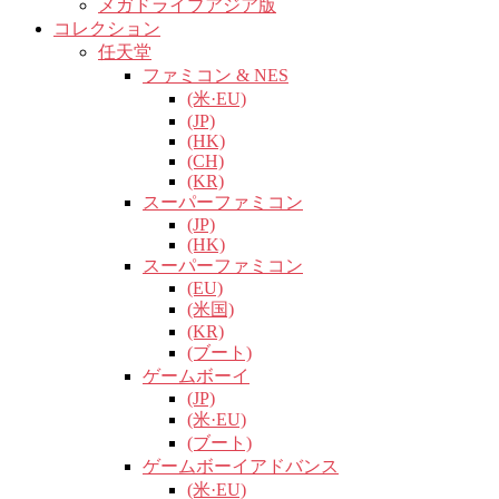
メガドライブアジア版
コレクション
任天堂
ファミコン & NES
(米·EU)
(JP)
(HK)
(CH)
(KR)
スーパーファミコン
(JP)
(HK)
スーパーファミコン
(EU)
(米国)
(KR)
(ブート)
ゲームボーイ
(JP)
(米·EU)
(ブート)
ゲームボーイアドバンス
(米·EU)