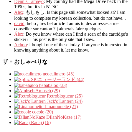
Dennis Tamayo
:
My country had the Mega Drive back in the
1990s
,
but it’s in NTSC
.
Alex
: もしもし.
Is this page still somewhat looked at
?
I am
looking to complete my korean collection
,
but do not have..
.
david
:
hello
,
tres bel article
!
aurais tu des adresses a me
conseiller sur canton
?
j aimerais faire quelques..
.
Álex
: Do you know where can I find a scan of the cartridge’s
sticker? This post is the only site that I saw...
Achoo
: I bought one of these today. If anyone is interested in
knowing anything about it, let me know.
ザ + おしゃべりな
neocalimero (45)
SP!ニュージーランド (44)
bababaloo (33)
Ambseb (29)
Retroblogueur (25)
Jack'o'Lantern (24)
Linanounette (21)
cocole (20)
DIlanNoKaze (17)
Radaj (16)