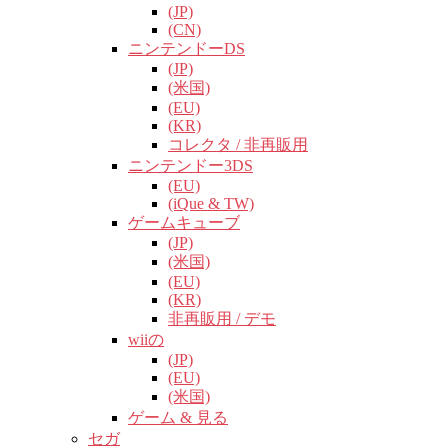
(JP)
(CN)
ニンテンドーDS
(JP)
(米国)
(EU)
(KR)
コレクタ / 非再販用
ニンテンドー3DS
(EU)
(iQue & TW)
ゲームキューブ
(JP)
(米国)
(EU)
(KR)
非再販用 / デモ
wiiの
(JP)
(EU)
(米国)
ゲーム & 見る
セガ