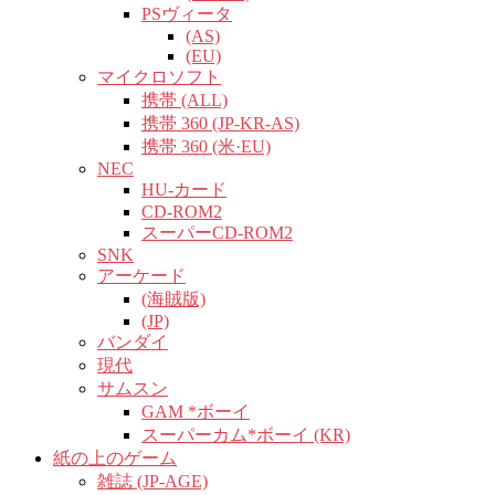
PSヴィータ
(AS)
(EU)
マイクロソフト
携帯 (ALL)
携帯 360 (JP-KR-AS)
携帯 360 (米·EU)
NEC
HU-カード
CD-ROM2
スーパーCD-ROM2
SNK
アーケード
(海賊版)
(JP)
バンダイ
現代
サムスン
GAM *ボーイ
スーパーカム*ボーイ (KR)
紙の上のゲーム
雑誌 (JP-AGE)