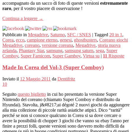
accompagnato da un sacco di foto di queste versioni
estremamente
raro
, per il vostro piacere di osservazione !
Continua a leggere
→
Pubblicato in
Megadrive
,
Saturno
,
SFC / SNES
|
Tagged
20 in 1
,
Corea
,
ecco
,
campione eterno
,
genesi
,
ghostbusters
,
Coreano giochi
Megadrive
,
coreano
,
versione coreana
,
Megadrive
,
storia nuova
zelanda
,
Phantasy Star
,
samsung
,
samsung saturn
,
sega
,
Super
Comboy
,
Super Famicom
,
Super Gamboy
,
Virtua su
|
11
Risposte
Made In Corea del Vol-3 (Super Comboy)
Inviato il
12 Maggio 2011
da
Dentifritz
10
Seguito
questo biglietto
in cui ho presentato la versione Super
Nintendo del coreano (chiamato Super Comboy e distribuito da
Hyundai). Stavolta, j&#8217;ai dégoté 2 nuovi giochi da aggiungere
alla mia collezione di piccole rarità asiatiche atipici. Dico “rarità”
perché se non si conosce qualcuno in Corea si sa dove cercare o
avere la possibilità di chopper 3 giochi che vanno su ebay l'anno per
finire a prezzi folli, queste versioni sono davvero molto difficili da
ottenere (e più in buone condizioni purtroppo). Panoramica di questi