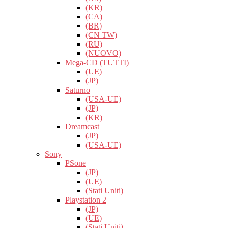
(KR)
(CA)
(BR)
(CN TW)
(RU)
(NUOVO)
Mega-CD (TUTTI)
(UE)
(JP)
Saturno
(USA-UE)
(JP)
(KR)
Dreamcast
(JP)
(USA-UE)
Sony
PSone
(JP)
(UE)
(Stati Uniti)
Playstation 2
(JP)
(UE)
(Stati Uniti)