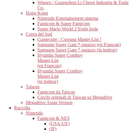
Winsen / Guangzhou Li Cheng Industria & Trade
Co.
Hong Kong
Nintendo Entertainement sistema
Famicom & Super Famicom
Super Mario World 2 Yoshi Isola
Corea del Sud
Gamecube : Coreana Master-List !
Samsung Super Gam * ragazzo (en Français)
Samsung Super Gam * ragazzo (in inglese)
Hyundai Super Comboy
Master-List
(en Français)
Hyundai Super Comboy
Master-List
(in inglese)
Taiwan
Famicom da Taiwan
Giochi originali di Taiwan su Megadrive
Megadrive Asian Version
Raccolta
Nintendo
Famicom & NES
(USA-UE)
(JP)