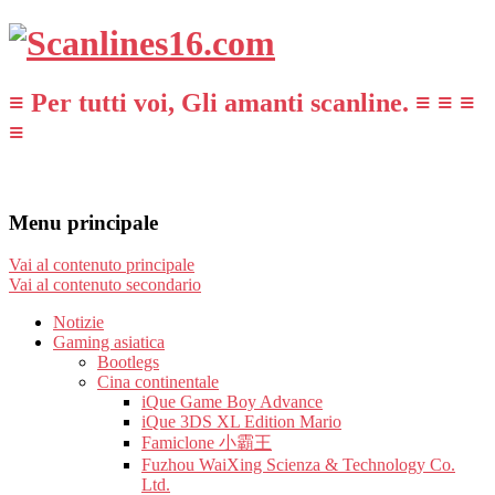
≡ Per tutti voi, Gli amanti scanline. ≡ ≡ ≡
≡
Menu principale
Vai al contenuto principale
Vai al contenuto secondario
Notizie
Gaming asiatica
Bootlegs
Cina continentale
iQue Game Boy Advance
iQue 3DS XL Edition Mario
Famiclone 小霸王
Fuzhou WaiXing Scienza & Technology Co.
Ltd.