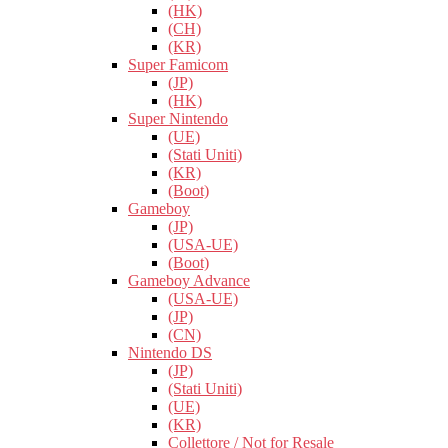
(HK)
(CH)
(KR)
Super Famicom
(JP)
(HK)
Super Nintendo
(UE)
(Stati Uniti)
(KR)
(Boot)
Gameboy
(JP)
(USA-UE)
(Boot)
Gameboy Advance
(USA-UE)
(JP)
(CN)
Nintendo DS
(JP)
(Stati Uniti)
(UE)
(KR)
Collettore / Not for Resale