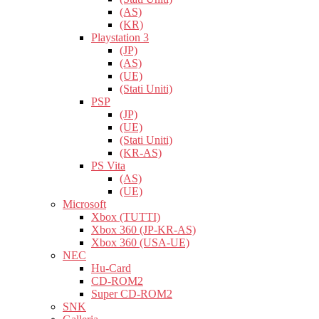
(AS)
(KR)
Playstation 3
(JP)
(AS)
(UE)
(Stati Uniti)
PSP
(JP)
(UE)
(Stati Uniti)
(KR-AS)
PS Vita
(AS)
(UE)
Microsoft
Xbox (TUTTI)
Xbox 360 (JP-KR-AS)
Xbox 360 (USA-UE)
NEC
Hu-Card
CD-ROM2
Super CD-ROM2
SNK