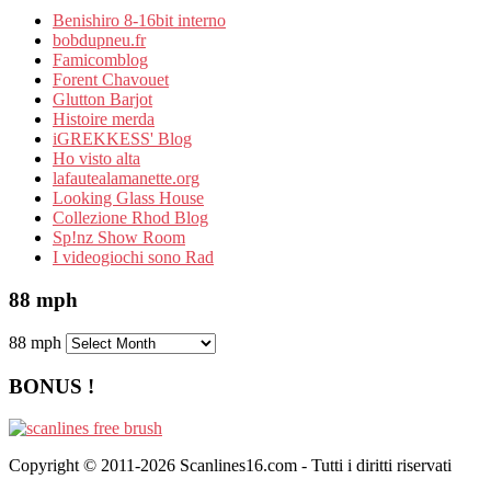
Benishiro 8-16bit interno
bobdupneu.fr
Famicomblog
Forent Chavouet
Glutton Barjot
Histoire merda
iGREKKESS' Blog
Ho visto alta
lafautealamanette.org
Looking Glass House
Collezione Rhod Blog
Sp!nz Show Room
I videogiochi sono Rad
88 mph
88 mph
BONUS !
Copyright © 2011-2026 Scanlines16.com - Tutti i diritti riservati