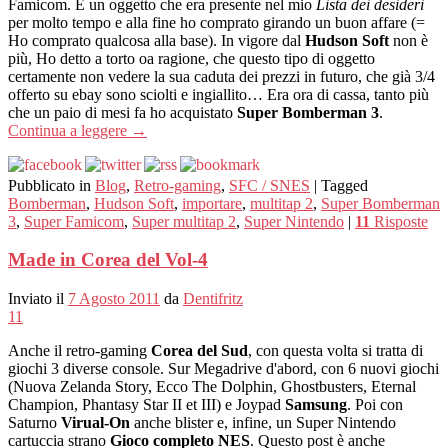
Famicom. È un oggetto che era presente nel mio
Lista dei desideri
per molto tempo e alla fine ho comprato girando un buon affare (=
Ho comprato qualcosa alla base). In vigore dal
Hudson Soft
non è
più, Ho detto a torto oa ragione, che questo tipo di oggetto
certamente non vedere la sua caduta dei prezzi in futuro, che già 3/4
offerto su ebay sono sciolti e ingiallito… Era ora di cassa, tanto più
che un paio di mesi fa ho acquistato
Super Bomberman 3
.
Continua a leggere
→
Pubblicato in
Blog
,
Retro-gaming
,
SFC / SNES
|
Tagged
Bomberman
,
Hudson Soft
,
importare
,
multitap 2
,
Super Bomberman
3
,
Super Famicom
,
Super multitap 2
,
Super Nintendo
|
11
Risposte
Made in Corea del Vol-4
Inviato il
7 Agosto 2011
da
Dentifritz
11
Anche il retro-gaming
Corea del Sud
, con questa volta si tratta di
giochi 3 diverse console. Sur Megadrive d'abord, con 6 nuovi giochi
(Nuova Zelanda Story, Ecco The Dolphin, Ghostbusters, Eternal
Champion, Phantasy Star II et III) e Joypad
Samsung
. Poi con
Saturno
Virual-On
anche blister e, infine, un Super Nintendo
cartuccia strano
Gioco completo NES
. Questo post è anche