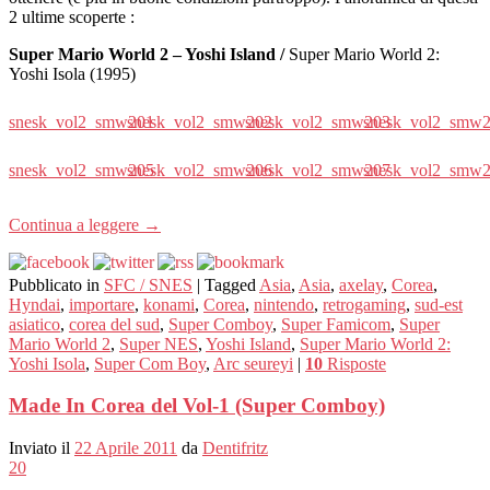
2 ultime scoperte :
Super Mario World 2 – Yoshi Island /
Super Mario World 2:
Yoshi Isola (1995)
snesk_vol2_smw201
snesk_vol2_smw202
snesk_vol2_smw203
snesk_vol2_smw
snesk_vol2_smw205
snesk_vol2_smw206
snesk_vol2_smw207
snesk_vol2_smw
Continua a leggere
→
Pubblicato in
SFC / SNES
|
Tagged
Asia
,
Asia
,
axelay
,
Corea
,
Hyndai
,
importare
,
konami
,
Corea
,
nintendo
,
retrogaming
,
sud-est
asiatico
,
corea del sud
,
Super Comboy
,
Super Famicom
,
Super
Mario World 2
,
Super NES
,
Yoshi Island
,
Super Mario World 2:
Yoshi Isola
,
Super Com Boy
,
Arc seureyi
|
10
Risposte
Made In Corea del Vol-1 (Super Comboy)
Inviato il
22 Aprile 2011
da
Dentifritz
20