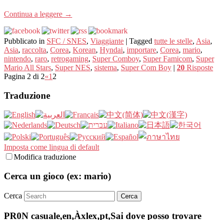
Continua a leggere
→
Pubblicato in
SFC / SNES
,
Viaggiante
|
Tagged
tutte le stelle
,
Asia
,
Asia
,
raccolta
,
Corea
,
Korean
,
Hyndai
,
importare
,
Corea
,
mario
,
nintendo
,
raro
,
retrogaming
,
Super Comboy
,
Super Famicom
,
Super
Mario All Stars
,
Super NES
,
sistema
,
Super Com Boy
|
20
Risposte
Pagina 2 di 2
«
1
2
Traduzione
Imposta come lingua di default
Modifica traduzione
Cerca un gioco (ex: mario)
Cerca
PR0N casuale,en,Àxlex,pt,Sai dove posso trovare