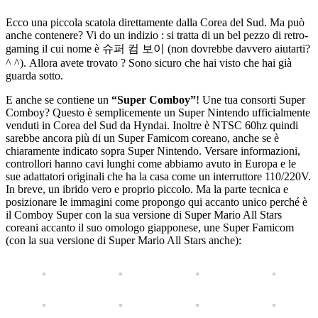
Ecco una piccola scatola direttamente dalla Corea del Sud. Ma può
anche contenere? Vi do un indizio : si tratta di un bel pezzo di retro-
gaming il cui nome è 슈퍼 컴 보이 (non dovrebbe davvero aiutarti?
^ ^). Allora avete trovato ? Sono sicuro che hai visto che hai già
guarda sotto.
E anche se contiene un
“Super Comboy”
! Une tua consorti Super
Comboy? Questo è semplicemente un Super Nintendo ufficialmente
venduti in Corea del Sud da Hyndai. Inoltre è NTSC 60hz quindi
sarebbe ancora più di un Super Famicom coreano, anche se è
chiaramente indicato sopra Super Nintendo. Versare informazioni,
controllori hanno cavi lunghi come abbiamo avuto in Europa e le
sue adattatori originali che ha la casa come un interruttore 110/220V.
In breve, un ibrido vero e proprio piccolo. Ma la parte tecnica e
posizionare le immagini come propongo qui accanto unico perché è
il Comboy Super con la sua versione di Super Mario All Stars
coreani accanto il suo omologo giapponese, une Super Famicom
(con la sua versione di Super Mario All Stars anche):