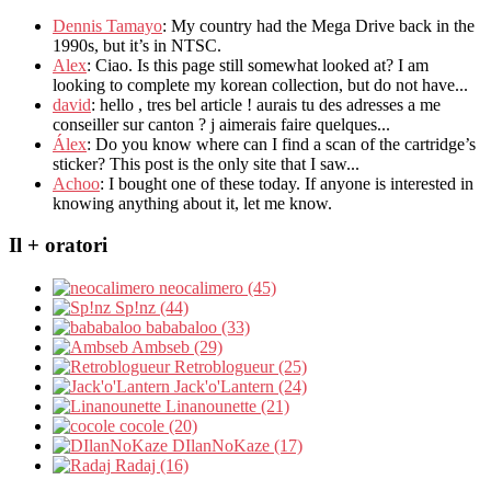
Dennis Tamayo
:
My country had the Mega Drive back in the
1990s
,
but it’s in NTSC
.
Alex
: Ciao.
Is this page still somewhat looked at
?
I am
looking to complete my korean collection
,
but do not have..
.
david
:
hello
,
tres bel article
!
aurais tu des adresses a me
conseiller sur canton
?
j aimerais faire quelques..
.
Álex
: Do you know where can I find a scan of the cartridge’s
sticker? This post is the only site that I saw...
Achoo
: I bought one of these today. If anyone is interested in
knowing anything about it, let me know.
Il + oratori
neocalimero (45)
Sp!nz (44)
bababaloo (33)
Ambseb (29)
Retroblogueur (25)
Jack'o'Lantern (24)
Linanounette (21)
cocole (20)
DIlanNoKaze (17)
Radaj (16)