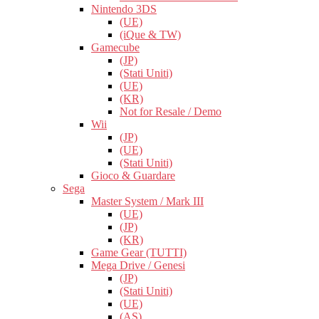
Nintendo 3DS
(UE)
(iQue & TW)
Gamecube
(JP)
(Stati Uniti)
(UE)
(KR)
Not for Resale / Demo
Wii
(JP)
(UE)
(Stati Uniti)
Gioco & Guardare
Sega
Master System / Mark III
(UE)
(JP)
(KR)
Game Gear (TUTTI)
Mega Drive / Genesi
(JP)
(Stati Uniti)
(UE)
(AS)