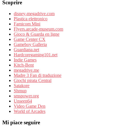
Scoprire
disney-megadrive.com
Plastica elettronico
Famicom Mini
Flyers.arcade-museum.com
Gioco & Guarda en ligne
Game Center CX
Gameboy Galleria
Guardiana.net
Hardcoregaming101.net
Indie Games
Kitch-Bent
megadrive.me
Madre 3 Fan di traduzione
Giochi pirata Central
Satakore
Shmup
smspower.org
Unseen64
Video Game Den
World of Arcades
Mi piace seguire