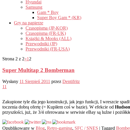
Hyundai
Samsung
Gam * Boy
Super Boy Gam * (KR)
Gry na papierze
Czasopisma (JP-KOR)
Czasopisma (FR-UK)
Książki & Mooks (ALL)
Przewodniki (JP)
Przewodniki (FR-USA)
Strona 2 z 2
«
1
2
Super Multitap 2 Bomberman
Wysłany
11 Sierpień 2011
przez
Dentifritz
11
Zakupione tyle dla jego konstrukcji, jak jego funkcji, I wreszcie spad
toczenia dobrą ofertę (= Kupiłem coś w bazie). W efekcie od
Hudson
przyszłości, już, że 3/4 oferowana w serwisie eBay są luźne i pożół
Opublikowany w
Blog
,
Retro-gaming
,
SFC / SNES
|
Tagged
Bombe