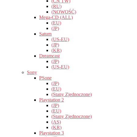
(CN TW)
(RU)
(NOWOŚĆ)
Mega-CD (ALL)
(EU)
(JP)
Saturn
(US-EU)
(JP)
(KR)
Dreamcast
(JP)
(US-EU)
Sony
PSone
(JP)
(EU)
(Stany Zjednoczone)
Playstation 2
(JP)
(EU)
(Stany Zjednoczone)
(AS)
(KR)
Playstation 3