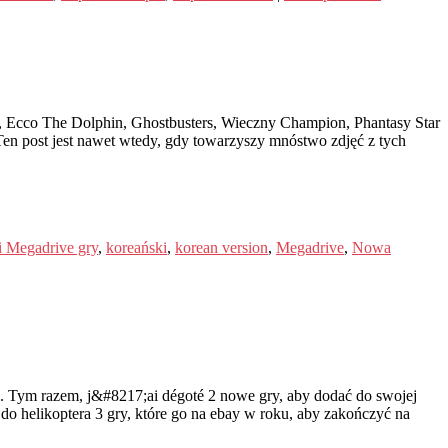
ory, Ecco The Dolphin, Ghostbusters, Wieczny Champion, Phantasy Star
Ten post jest nawet wtedy, gdy towarzyszy mnóstwo zdjęć z tych
 Megadrive gry
,
koreański
,
korean version
,
Megadrive
,
Nowa
 Tym razem, j&#8217;ai dégoté 2 nowe gry, aby dodać do swojej
 do helikoptera 3 gry, które go na ebay w roku, aby zakończyć na