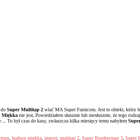
ł do
Super Multitap 2
wlać MA Super Famicom. Jest to obiekt, który
 Miękka
nie jest, Powiedziałem słusznie lub niesłusznie, że tego rod
kłe… To był czas do kasy, zwłaszcza kilka miesięcy temu nabyłem
Supe
rman
,
hudson miękka
,
import
,
multitap 2
,
Super Bomberman 3
,
Super 