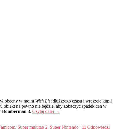
 był obecny w moim
Wish List
dłuższego czasu i wreszcie kupił
zaju obiekt na pewno nie będzie, aby zobaczyć spadek cen w
r Bomberman 3
.
Czytaj dalej
→
Famicom
,
Super multitap 2
,
Super Nintendo
|
11
Odpowiedzi