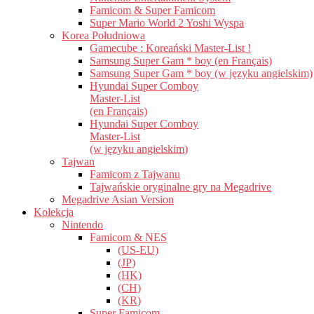
Famicom & Super Famicom
Super Mario World 2 Yoshi Wyspa
Korea Południowa
Gamecube : Koreański Master-List !
Samsung Super Gam * boy (en Français)
Samsung Super Gam * boy (w języku angielskim)
Hyundai Super Comboy
Master-List
(en Français)
Hyundai Super Comboy
Master-List
(w języku angielskim)
Tajwan
Famicom z Tajwanu
Tajwańskie oryginalne gry na Megadrive
Megadrive Asian Version
Kolekcja
Nintendo
Famicom & NES
(US-EU)
(JP)
(HK)
(CH)
(KR)
Super Famicom