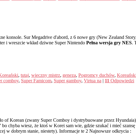
3 różne konsole. Sur Megadrive d'abord, z 6 nowe gry (New Zealand St
ter i wreszcie wkład dziwne Super Nintendo
Pełna wersja gry NES
. 
Koreański
,
tutaj
,
wieczny mistrz
,
geneza
,
Pogromcy duchów
,
Koreański
er comboy
,
Super Famicom
,
Super gamboy
,
Virtua na
|
11
Odpowiedzi
do of Korean (zwany Super Comboy i dystrybuowane przez Hyundaia).
” bo chyba wiesz, że ktoś w Korei sam wie, gdzie szukać i mieć szansę
ej w dobrym stanie, niestety). Informacje te 2 Najnowsze odkrycia :