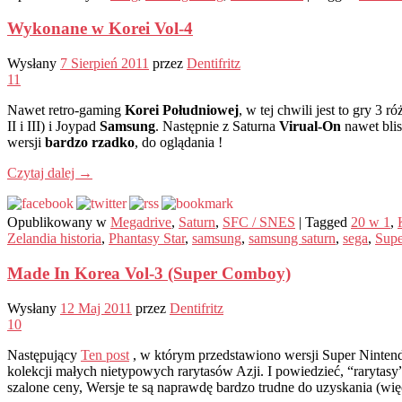
Wykonane w Korei Vol-4
Wysłany
7 Sierpień 2011
przez
Dentifritz
11
Nawet retro-gaming
Korei Południowej
, w tej chwili jest to gry 
II i III) i Joypad
Samsung
. Następnie z Saturna
Virual-On
nawet blis
wersji
bardzo rzadko
, do oglądania !
Czytaj dalej
→
Opublikowany w
Megadrive
,
Saturn
,
SFC / SNES
|
Tagged
20 w 1
,
Zelandia historia
,
Phantasy Star
,
samsung
,
samsung saturn
,
sega
,
Sup
Made In Korea Vol-3 (Super Comboy)
Wysłany
12 Maj 2011
przez
Dentifritz
10
Następujący
Ten post
, w którym przedstawiono wersji Super Ninten
kolekcji małych nietypowych rarytasów Azji. I powiedzieć, “rarytasy
szalone ceny, Wersje te są naprawdę bardzo trudne do uzyskania (więc