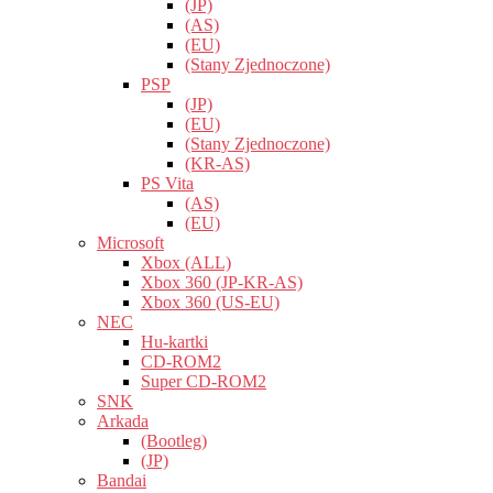
(JP)
(AS)
(EU)
(Stany Zjednoczone)
PSP
(JP)
(EU)
(Stany Zjednoczone)
(KR-AS)
PS Vita
(AS)
(EU)
Microsoft
Xbox (ALL)
Xbox 360 (JP-KR-AS)
Xbox 360 (US-EU)
NEC
Hu-kartki
CD-ROM2
Super CD-ROM2
SNK
Arkada
(Bootleg)
(JP)
Bandai