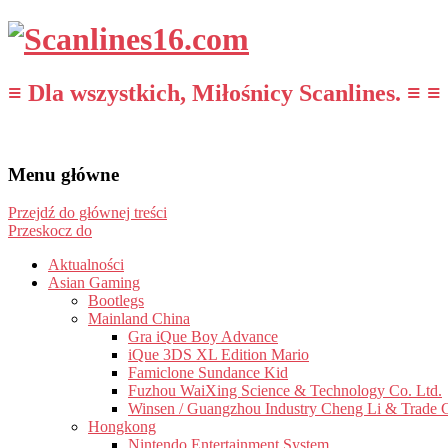
≡ Dla wszystkich, Miłośnicy Scanlines. ≡ ≡
Menu główne
Przejdź do głównej treści
Przeskocz do
Aktualności
Asian Gaming
Bootlegs
Mainland China
Gra iQue Boy Advance
iQue 3DS XL Edition Mario
Famiclone Sundance Kid
Fuzhou WaiXing Science & Technology Co. Ltd.
Winsen / Guangzhou Industry Cheng Li & Trade 
Hongkong
Nintendo Entertainment System