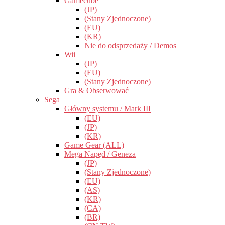
Gamecube
(JP)
(Stany Zjednoczone)
(EU)
(KR)
Nie do odsprzedaży / Demos
Wii
(JP)
(EU)
(Stany Zjednoczone)
Gra & Obserwować
Sega
Główny systemu / Mark III
(EU)
(JP)
(KR)
Game Gear (ALL)
Mega Napęd / Geneza
(JP)
(Stany Zjednoczone)
(EU)
(AS)
(KR)
(CA)
(BR)