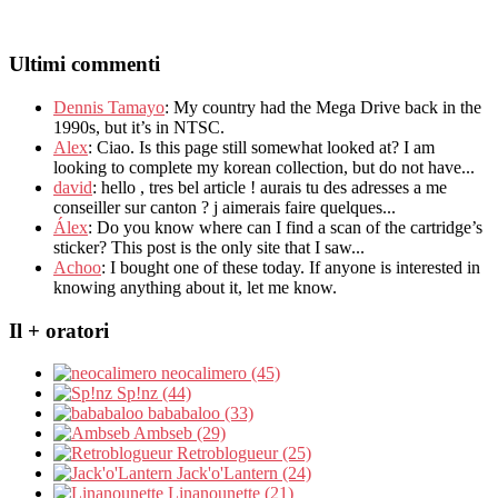
Ultimi commenti
Dennis Tamayo
:
My country had the Mega Drive back in the
1990s
,
but it’s in NTSC
.
Alex
: Ciao.
Is this page still somewhat looked at
?
I am
looking to complete my korean collection
,
but do not have..
.
david
:
hello
,
tres bel article
!
aurais tu des adresses a me
conseiller sur canton
?
j aimerais faire quelques..
.
Álex
: Do you know where can I find a scan of the cartridge’s
sticker? This post is the only site that I saw...
Achoo
: I bought one of these today. If anyone is interested in
knowing anything about it, let me know.
Il + oratori
neocalimero (45)
Sp!nz (44)
bababaloo (33)
Ambseb (29)
Retroblogueur (25)
Jack'o'Lantern (24)
Linanounette (21)