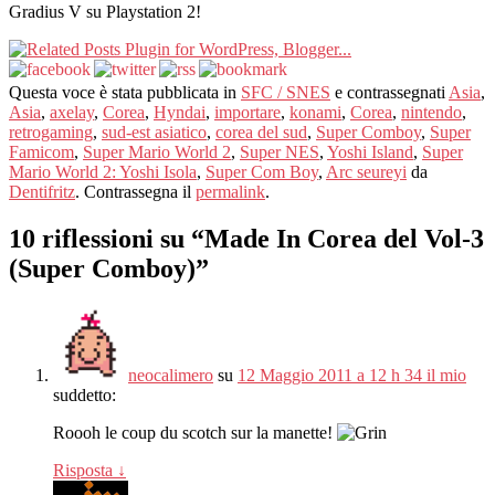
Gradius V su Playstation 2!
Questa voce è stata pubblicata in
SFC / SNES
e contrassegnati
Asia
,
Asia
,
axelay
,
Corea
,
Hyndai
,
importare
,
konami
,
Corea
,
nintendo
,
retrogaming
,
sud-est asiatico
,
corea del sud
,
Super Comboy
,
Super
Famicom
,
Super Mario World 2
,
Super NES
,
Yoshi Island
,
Super
Mario World 2: Yoshi Isola
,
Super Com Boy
,
Arc seureyi
da
Dentifritz
. Contrassegna il
permalink
.
10 riflessioni su “
Made In Corea del Vol-3
(Super Comboy)
”
neocalimero
su
12 Maggio 2011 a 12 h 34 il mio
suddetto:
Roooh le coup du scotch sur la manette
!
Risposta
↓