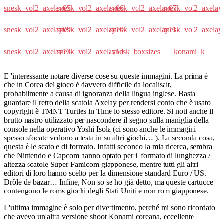
snesk_vol2_axelay05
snesk_vol2_axelay06
snesk_vol2_axelay07
snesk_vol2_axela
snesk_vol2_axelay09
snesk_vol2_axelay10
snesk_vol2_axelay11
snesk_vol2_axela
snesk_vol2_axelay13
snesk_vol2_axelay14
snesk_boxsizes
konami_k
E 'interessante notare diverse cose su queste immagini. La prima è
che in Corea del gioco è davvero difficile da localisait,
probabilmente a causa di ignoranza della lingua inglese. Basta
guardare il retro della scatola Axelay per rendersi conto che è usato
copyright è TMNT Turtles in Time lo stesso editore. Si noti anche il
brutto nastro utilizzato per nascondere il segno sulla maniglia della
console nella operativo Yoshi Isola (ci sono anche le immagini
spesso sfocate vedono a testa in su altri giochi… ). La seconda cosa,
questa è le scatole di formato. Infatti secondo la mia ricerca, sembra
che Nintendo e Capcom hanno optato per il formato di lunghezza /
altezza scatole Super Famicom giapponese, mentre tutti gli altri
editori di loro hanno scelto per la dimensione standard Euro / US.
Drôle de bazar… Infine, Non so se ho già detto, ma queste cartucce
contengono le roms giochi degli Stati Uniti e non rom giapponese.
L'ultima immagine è solo per divertimento, perché mi sono ricordato
che avevo un'altra versione shoot Konami coreana, eccellente