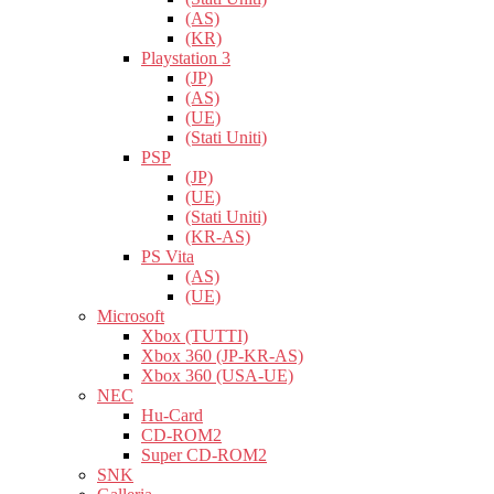
(AS)
(KR)
Playstation 3
(JP)
(AS)
(UE)
(Stati Uniti)
PSP
(JP)
(UE)
(Stati Uniti)
(KR-AS)
PS Vita
(AS)
(UE)
Microsoft
Xbox (TUTTI)
Xbox 360 (JP-KR-AS)
Xbox 360 (USA-UE)
NEC
Hu-Card
CD-ROM2
Super CD-ROM2
SNK