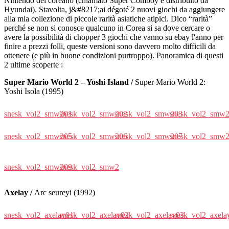
Nintendo del coreano (chiamato Super Comboy e distribuito da
Hyundai). Stavolta, j&#8217;ai dégoté 2 nuovi giochi da aggiungere
alla mia collezione di piccole rarità asiatiche atipici. Dico “rarità”
perché se non si conosce qualcuno in Corea si sa dove cercare o
avere la possibilità di chopper 3 giochi che vanno su ebay l'anno per
finire a prezzi folli, queste versioni sono davvero molto difficili da
ottenere (e più in buone condizioni purtroppo). Panoramica di questi
2 ultime scoperte :
Super Mario World 2 – Yoshi Island /
Super Mario World 2:
Yoshi Isola (1995)
snesk_vol2_smw201
snesk_vol2_smw202
snesk_vol2_smw203
snesk_vol2_smw
snesk_vol2_smw205
snesk_vol2_smw206
snesk_vol2_smw207
snesk_vol2_smw
snesk_vol2_smw209
snesk_vol2_smw2
Axelay /
Arc seureyi (1992)
snesk_vol2_axelay01
snesk_vol2_axelay02
snesk_vol2_axelay03
snesk_vol2_axela