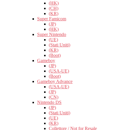
(HK)
(CH)
(KR)
Super Famicom
(JP)
(HK)
Super Nintendo
(UE)
(Stati Uniti)
(KR)
(Boot)
Gameboy
(JP)
(USA-UE)
(Boot)
Gameboy Advance
(USA-UE)
(JP)
(CN)
Nintendo DS
(JP)
(Stati Uniti)
(UE)
(KR)
Collettore / Not for Resale