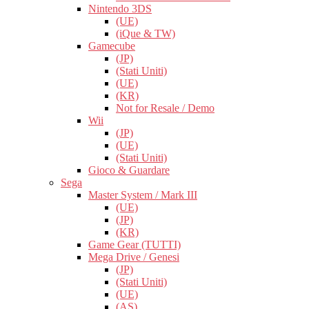
Nintendo 3DS
(UE)
(iQue & TW)
Gamecube
(JP)
(Stati Uniti)
(UE)
(KR)
Not for Resale / Demo
Wii
(JP)
(UE)
(Stati Uniti)
Gioco & Guardare
Sega
Master System / Mark III
(UE)
(JP)
(KR)
Game Gear (TUTTI)
Mega Drive / Genesi
(JP)
(Stati Uniti)
(UE)
(AS)