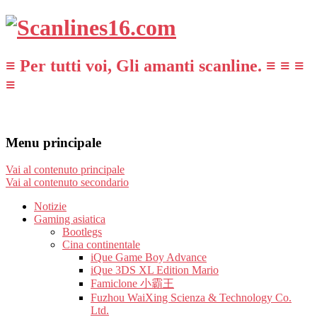
≡ Per tutti voi, Gli amanti scanline. ≡ ≡ ≡
≡
Menu principale
Vai al contenuto principale
Vai al contenuto secondario
Notizie
Gaming asiatica
Bootlegs
Cina continentale
iQue Game Boy Advance
iQue 3DS XL Edition Mario
Famiclone 小霸王
Fuzhou WaiXing Scienza & Technology Co.
Ltd.