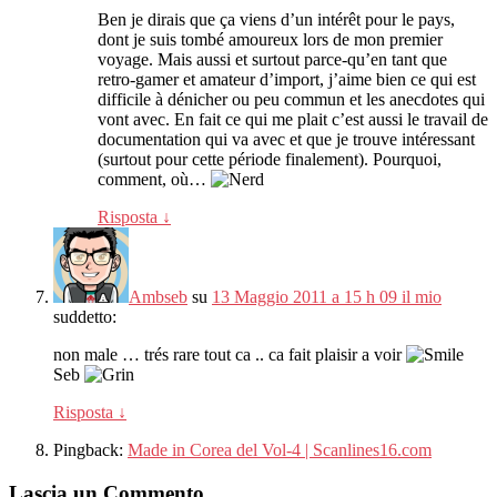
Ben je dirais que ça viens d’un intérêt pour le pays
,
dont je suis tombé amoureux lors de mon premier
voyage
.
Mais aussi et surtout parce-qu’en tant que
retro-gamer et amateur d’import
,
j’aime bien ce qui est
difficile à dénicher ou peu commun et les anecdotes qui
vont avec
.
En fait ce qui me plait c’est aussi le travail de
documentation qui va avec et que je trouve intéressant
(
surtout pour cette période finalement
).
Pourquoi
,
comment
,
où
…
Risposta
↓
Ambseb
su
13 Maggio 2011 a 15 h 09 il mio
suddetto:
non male …
trés rare tout ca
..
ca fait plaisir a voir
Seb
Risposta
↓
Pingback:
Made in Corea del Vol-4 | Scanlines16.com
Lascia un Commento