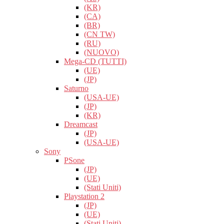
(KR)
(CA)
(BR)
(CN TW)
(RU)
(NUOVO)
Mega-CD (TUTTI)
(UE)
(JP)
Saturno
(USA-UE)
(JP)
(KR)
Dreamcast
(JP)
(USA-UE)
Sony
PSone
(JP)
(UE)
(Stati Uniti)
Playstation 2
(JP)
(UE)
(Stati Uniti)