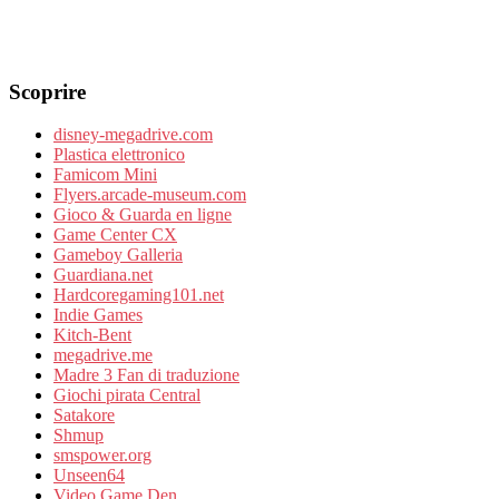
Scoprire
disney-megadrive.com
Plastica elettronico
Famicom Mini
Flyers.arcade-museum.com
Gioco & Guarda en ligne
Game Center CX
Gameboy Galleria
Guardiana.net
Hardcoregaming101.net
Indie Games
Kitch-Bent
megadrive.me
Madre 3 Fan di traduzione
Giochi pirata Central
Satakore
Shmup
smspower.org
Unseen64
Video Game Den