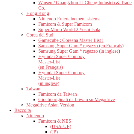
Winsen / Guangzhou Li Cheng Industria & Trade
Co.
Hong Kong
Nintendo Entertainement sistema
Famicom & Super Famicom
Super Mario World 2 Yoshi Isola
Corea del Sud
Gamecube : Coreana Master-List !
Samsung Super Gam * ragazzo (en Français)
Samsung Super Gam * ragazzo (in inglese)
Hyundai Super Comboy
Master-List
(en Français)
Hyundai Super Comboy
Master-List
(in inglese)
Taiwan
Famicom da Taiwan
Giochi originali di Taiwan su Megadrive
Megadrive Asian Version
Raccolta
Nintendo
Famicom & NES
(USA-UE)
(JP)