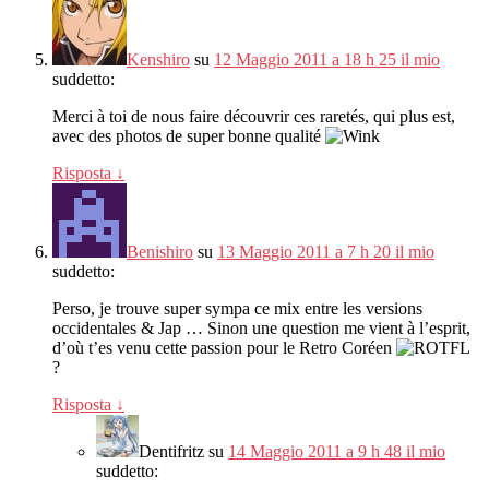
Kenshiro
su
12 Maggio 2011 a 18 h 25 il mio
suddetto:
Merci à toi de nous faire découvrir ces raretés
,
qui plus est
,
avec des photos de super bonne qualité
Risposta
↓
Benishiro
su
13 Maggio 2011 a 7 h 20 il mio
suddetto:
Perso,
je trouve super sympa ce mix entre les versions
occidentales
&
Jap
…
Sinon une question me vient à l’esprit
,
d’où t’es venu cette passion pour le Retro Coréen
?
Risposta
↓
Dentifritz
su
14 Maggio 2011 a 9 h 48 il mio
suddetto: