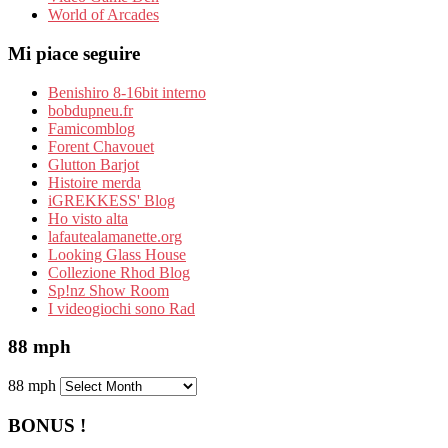
World of Arcades
Mi piace seguire
Benishiro 8-16bit interno
bobdupneu.fr
Famicomblog
Forent Chavouet
Glutton Barjot
Histoire merda
iGREKKESS' Blog
Ho visto alta
lafautealamanette.org
Looking Glass House
Collezione Rhod Blog
Sp!nz Show Room
I videogiochi sono Rad
88 mph
88 mph
BONUS !