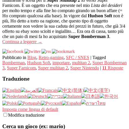
finalmente è scesa per il
Super Multitap 2
Io verso Super
Famicom. È un oggetto che era presente nel mio
Lista dei desideri
per molto tempo e alla fine ho comprato girando un buon affare (=
Ho comprato qualcosa alla base). In vigore dal
Hudson Soft
non è
più, Ho detto a torto oa ragione, che questo tipo di oggetto
certamente non vedere la sua caduta dei prezzi in futuro, che già 3/4
offerto su ebay sono sciolti e ingiallito… Era ora di cassa, tanto più
che un paio di mesi fa ho acquistato
Super Bomberman 3
.
Continua a leggere
→
Pubblicato in
Blog
,
Retro-gaming
,
SFC / SNES
|
Tagged
Bomberman
,
Hudson Soft
,
importare
,
multitap 2
,
Super Bomberman
3
,
Super Famicom
,
Super multitap 2
,
Super Nintendo
|
11
Risposte
Traduzione
Imposta come lingua di default
Modifica traduzione
Cerca un gioco (ex: mario)