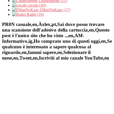
Linanounette (21)
cocole (20)
DIlanNoKaze (17)
Radaj (16)
PR0N casuale,en,Àxlex,pt,Sai dove posso trovare
una scansione dell'adesivo della cartuccia,en,Questo
post è l'unico sito che ho visto ..,en,AM-
Informativo,ig,Ho comprato uno di questi oggi,en,Se
qualcuno è interessato a sapere qualcosa al
riguardo,en,fammi sapere,en,Selezionare il
mese,en,Tweet,en,Iscriviti al mio canale YouTube,en