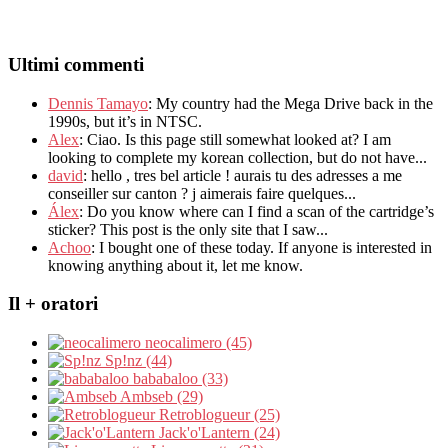
Ultimi commenti
Dennis Tamayo
:
My country had the Mega Drive back in the
1990s
,
but it’s in NTSC
.
Alex
: Ciao.
Is this page still somewhat looked at
?
I am
looking to complete my korean collection
,
but do not have..
.
david
:
hello
,
tres bel article
!
aurais tu des adresses a me
conseiller sur canton
?
j aimerais faire quelques..
.
Álex
: Do you know where can I find a scan of the cartridge’s
sticker? This post is the only site that I saw...
Achoo
: I bought one of these today. If anyone is interested in
knowing anything about it, let me know.
Il + oratori
neocalimero (45)
Sp!nz (44)
bababaloo (33)
Ambseb (29)
Retroblogueur (25)
Jack'o'Lantern (24)