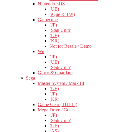
Nintendo 3DS
(UE)
(iQue & TW)
Gamecube
(JP)
(Stati Uniti)
(UE)
(KR)
Not for Resale / Demo
Wii
(JP)
(UE)
(Stati Uniti)
Gioco & Guardare
Sega
Master System / Mark III
(UE)
(JP)
(KR)
Game Gear (TUTTI)
Mega Drive / Genesi
(JP)
(Stati Uniti)
(UE)
(AS)