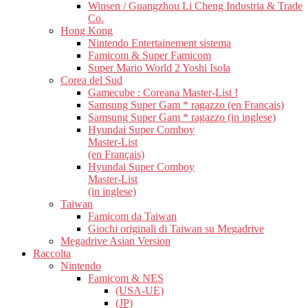
Winsen / Guangzhou Li Cheng Industria & Trade
Co.
Hong Kong
Nintendo Entertainement sistema
Famicom & Super Famicom
Super Mario World 2 Yoshi Isola
Corea del Sud
Gamecube : Coreana Master-List !
Samsung Super Gam * ragazzo (en Français)
Samsung Super Gam * ragazzo (in inglese)
Hyundai Super Comboy
Master-List
(en Français)
Hyundai Super Comboy
Master-List
(in inglese)
Taiwan
Famicom da Taiwan
Giochi originali di Taiwan su Megadrive
Megadrive Asian Version
Raccolta
Nintendo
Famicom & NES
(USA-UE)
(JP)