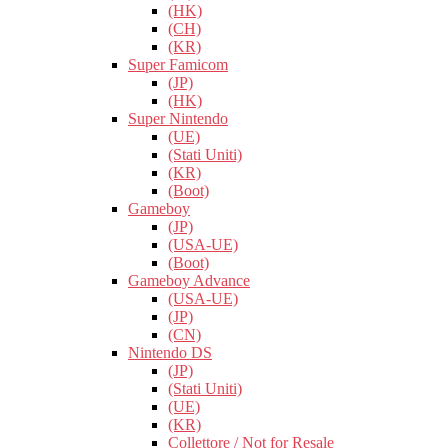
(HK)
(CH)
(KR)
Super Famicom
(JP)
(HK)
Super Nintendo
(UE)
(Stati Uniti)
(KR)
(Boot)
Gameboy
(JP)
(USA-UE)
(Boot)
Gameboy Advance
(USA-UE)
(JP)
(CN)
Nintendo DS
(JP)
(Stati Uniti)
(UE)
(KR)
Collettore / Not for Resale