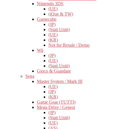
Nintendo 3DS
(UE)
(iQue & TW)
Gamecube
(JP)
(Stati Uniti)
(UE)
(KR)
Not for Resale / Demo
Wii
(JP)
(UE)
(Stati Uniti)
Gioco & Guardare
Sega
Master System / Mark III
(UE)
(JP)
(KR)
Game Gear (TUTTI)
Mega Drive / Genesi
(JP)
(Stati Uniti)
(UE)
(AS)