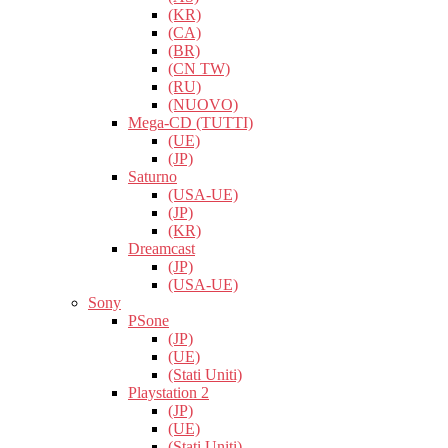
(KR)
(CA)
(BR)
(CN TW)
(RU)
(NUOVO)
Mega-CD (TUTTI)
(UE)
(JP)
Saturno
(USA-UE)
(JP)
(KR)
Dreamcast
(JP)
(USA-UE)
Sony
PSone
(JP)
(UE)
(Stati Uniti)
Playstation 2
(JP)
(UE)
(Stati Uniti)