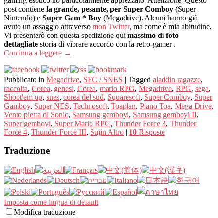
gaming esotico ho particolarmente apprezzato. Attenzione, Questo
post contiene
la grande, pesante, per Super Comboy
(Super
Nintendo) e
Super Gam * Boy
(Megadrive). Alcuni hanno già
avuto un assaggio attraverso
mon Twitter
, ma come è mia abitudine,
Vi presenterò con questa spedizione qui
massimo di foto
dettagliate
storia di vibrare accordo con la retro-gamer .
Continua a leggere
→
Pubblicato in
Megadrive
,
SFC / SNES
|
Tagged
aladdin ragazzo
,
raccolta
,
Corea
,
genesi
,
Corea
,
mario RPG
,
Megadrive
,
RPG
,
sega
,
Shoot'em up
,
snes
,
corea del sud
,
Squaresoft
,
Super Comboy
,
Super
Gamboy
,
Super NES
,
Technosoft
,
Toaplan
,
Piano Toa
,
Mega Drive
,
Vento pietra di Sonic
,
Samsung gemboyi
,
Samsung gemboyi II
,
Super gemboyi
,
Super Mario RPG
,
Thunder Force 3
,
Thunder
Force 4
,
Thunder Force III
,
Sujin Altro
|
10
Risposte
Traduzione
Imposta come lingua di default
Modifica traduzione