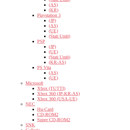
(AS)
(KR)
Playstation 3
(JP)
(AS)
(UE)
(Stati Uniti)
PSP
(JP)
(UE)
(Stati Uniti)
(KR-AS)
PS Vita
(AS)
(UE)
Microsoft
Xbox (TUTTI)
Xbox 360 (JP-KR-AS)
Xbox 360 (USA-UE)
NEC
Hu-Card
CD-ROM2
Super CD-ROM2
SNK