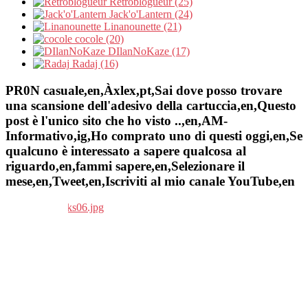
Retroblogueur (25)
Jack'o'Lantern (24)
Linanounette (21)
cocole (20)
DIlanNoKaze (17)
Radaj (16)
PR0N casuale,en,Àxlex,pt,Sai dove posso trovare
una scansione dell'adesivo della cartuccia,en,Questo
post è l'unico sito che ho visto ..,en,AM-
Informativo,ig,Ho comprato uno di questi oggi,en,Se
qualcuno è interessato a sapere qualcosa al
riguardo,en,fammi sapere,en,Selezionare il
mese,en,Tweet,en,Iscriviti al mio canale YouTube,en