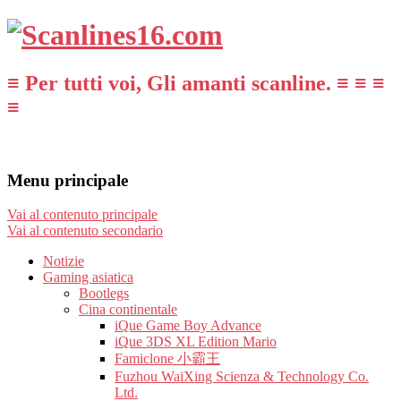
≡ Per tutti voi, Gli amanti scanline. ≡ ≡ ≡
≡
Menu principale
Vai al contenuto principale
Vai al contenuto secondario
Notizie
Gaming asiatica
Bootlegs
Cina continentale
iQue Game Boy Advance
iQue 3DS XL Edition Mario
Famiclone 小霸王
Fuzhou WaiXing Scienza & Technology Co.
Ltd.