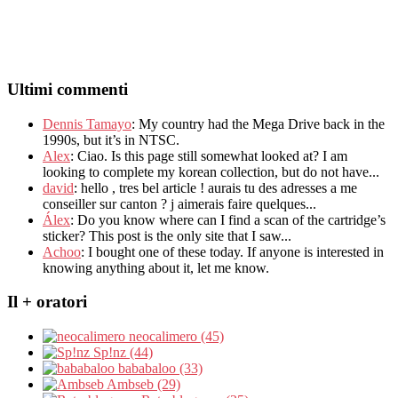
Ultimi commenti
Dennis Tamayo
:
My country had the Mega Drive back in the
1990s
,
but it’s in NTSC
.
Alex
: Ciao.
Is this page still somewhat looked at
?
I am
looking to complete my korean collection
,
but do not have..
.
david
:
hello
,
tres bel article
!
aurais tu des adresses a me
conseiller sur canton
?
j aimerais faire quelques..
.
Álex
: Do you know where can I find a scan of the cartridge’s
sticker? This post is the only site that I saw...
Achoo
: I bought one of these today. If anyone is interested in
knowing anything about it, let me know.
Il + oratori
neocalimero (45)
Sp!nz (44)
bababaloo (33)
Ambseb (29)