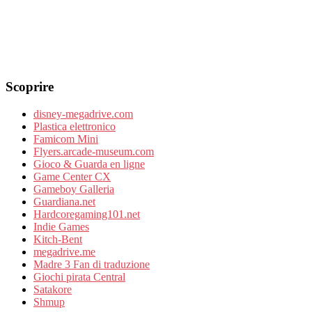
Scoprire
disney-megadrive.com
Plastica elettronico
Famicom Mini
Flyers.arcade-museum.com
Gioco & Guarda en ligne
Game Center CX
Gameboy Galleria
Guardiana.net
Hardcoregaming101.net
Indie Games
Kitch-Bent
megadrive.me
Madre 3 Fan di traduzione
Giochi pirata Central
Satakore
Shmup