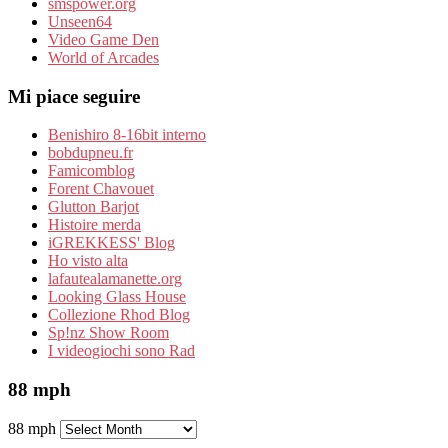
smspower.org
Unseen64
Video Game Den
World of Arcades
Mi piace seguire
Benishiro 8-16bit interno
bobdupneu.fr
Famicomblog
Forent Chavouet
Glutton Barjot
Histoire merda
iGREKKESS' Blog
Ho visto alta
lafautealamanette.org
Looking Glass House
Collezione Rhod Blog
Sp!nz Show Room
I videogiochi sono Rad
88 mph
88 mph