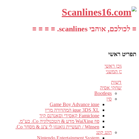
≡ לכולכם, אוהבי scanlines. ≡ ≡ ≡ ≡
תפריט ראשי
עבור לתוכן ראשי
דלג לתוכן המשני
חדשות
משחקי אסיה
Bootlegs
סין
Game Boy Advance ique
ique 3DS XL המהדורה מריו
Famiclone קאסידי וסאנדנס קיד
פוז WaiXing מדע & הטכנולוגיה Co. בע"מ.
Winsen / תעשיית גואנגזו לי צ'נג & מסחר Co.
הונג קונג
Nintendo Entertainment System