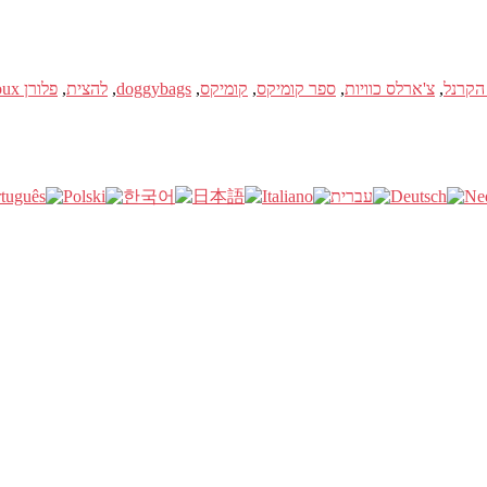
הקרנל
,
צ'ארלס כוויות
,
ספר קומיקס
,
קומיקס
,
doggybags
,
להצית
,
פלורן Maudoux