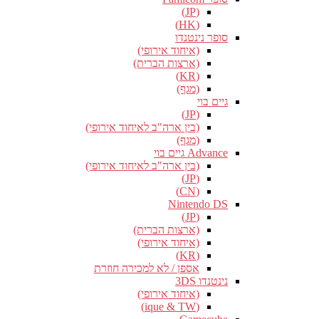
(JP)
(HK)
סופר נינטנדו
(איחוד אירופי)
(ארצות הברית)
(KR)
(מגף)
גיים בוי
(JP)
(בין ארה"ב לאיחוד אירופי)
(מגף)
Advance גיים בוי
(בין ארה"ב לאיחוד אירופי)
(JP)
(CN)
Nintendo DS
(JP)
(ארצות הברית)
(איחוד אירופי)
(KR)
אספן / לא למכירה חוזרת
נינטנדו 3DS
(איחוד אירופי)
(ique & TW)