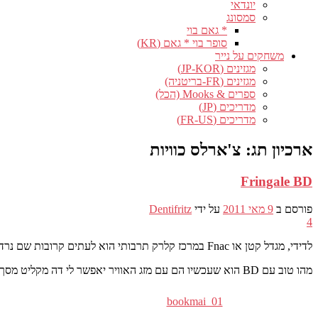
יונדאי
סמסונג
* גאם בוי
סופר בוי * גאם (KR)
משחקים על נייר
מגזינים (JP-KOR)
מגזינים (FR-בריטניה)
ספרים & Mooks (הכל)
מדריכים (JP)
מדריכים (FR-US)
ארכיון תג:
צ'ארלס כוויות
Fringale BD
פורסם ב
9 מאי 2011
על ידי
Dentifritz
4
לדידי, מגדל קטן או Fnac במרכז קלרק תרבותי הוא לעתים קרובות שם נרדף לפיצוח… ויום שבת האחרון קרה הבלתי נמנע. הפעם לא היה לי תשוקה אמיתית לקומיקס, זה היה מזמן זה לא קרה לי !
מהו טוב עם BD הוא שעכשיו הם עם מזג האוויר יאפשר לי דה מקליט מסך קטן ולהירגע בזמן נטילת האוויר… אני לא מכיר אותך, אבל הבית, אנחנו כבר מאמינים בקיץ ! ללכת, אנחנו הולכים על BD סקירה מהיר אקלקטי !
bookmai_01