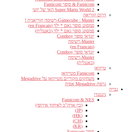
Famicom & סופר Famicom
Super Mario World 2 האי של יושי
דרום קוריאה
Gamecube : Master-רשימה קוריאנית !
סמסונג סופר גאם * ילד (en Français)
סמסונג סופר גאם * ילד (באנגלית)
יונדאי סופר Comboy
Master-רשימה
(en Français)
יונדאי סופר Comboy
Master-רשימה
(באנגלית)
טייוואן
Famicom מטייוואן
משחקים מקוריים מטייוואן על Megadrive
גרסת Megadrive אסיה
גבייה
נינטנדו
Famicom & NES
(בין ארה"ב לאיחוד אירופי)
(JP)
(HK)
(CH)
(KR)
סופר Famicom