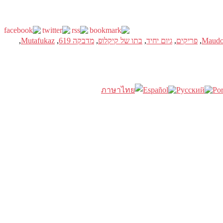
,
פריקים
,
גיום יחיד
,
בתו של קיקלופ
,
מדבקה 619
,
Mutafukaz
,