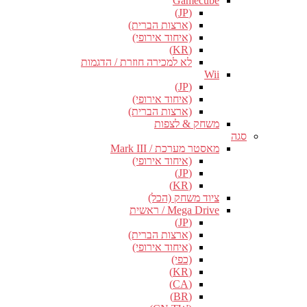
Gamecube
(JP)
(ארצות הברית)
(איחוד אירופי)
(KR)
לא למכירה חוזרת / הדגמות
Wii
(JP)
(איחוד אירופי)
(ארצות הברית)
משחק & לצפות
סגה
מאסטר מערכת / Mark III
(איחוד אירופי)
(JP)
(KR)
ציוד משחק (הכל)
Mega Drive / ראשית
(JP)
(ארצות הברית)
(איחוד אירופי)
(כפי)
(KR)
(CA)
(BR)