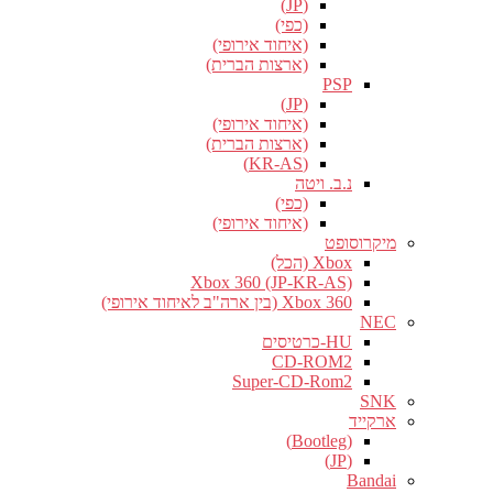
(JP)
(כפי)
(איחוד אירופי)
(ארצות הברית)
PSP
(JP)
(איחוד אירופי)
(ארצות הברית)
(KR-AS)
נ.ב. ויטה
(כפי)
(איחוד אירופי)
מיקרוסופט
Xbox (הכל)
Xbox 360 (JP-KR-AS)
Xbox 360 (בין ארה"ב לאיחוד אירופי)
NEC
HU-כרטיסים
CD-ROM2
Super-CD-Rom2
SNK
ארקייד
(Bootleg)
(JP)
Bandai