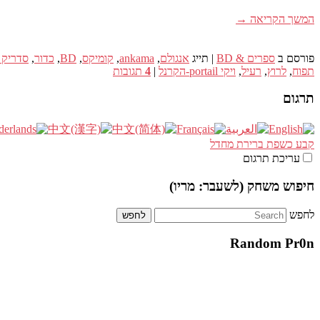
המשך הקריאה
→
פורסם ב
ספרים & BD
|
תייג
אנגולם
,
ankama
,
קומיקס
,
BD
,
כדור
,
סדריק 
תפוח
,
לרוץ
,
רעיל
,
ויקי portail-הקרנל
|
4
תגובות
תרגום
קבע כשפת ברירת מחדל
עריכת תרגום
חיפוש משחק (לשעבר: מריו)
לחפש
Random Pr0n