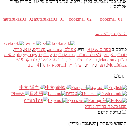
אנחנו כבר מאמינים בקיץ ! ללכת, אנחנו הולכים על BD סקירה מהיר
אקלקטי !
mutafukaz03_02
mutafukaz03_01
bookmai_02
bookmai_01
המשך הקריאה
→
פורסם ב
ספרים & BD
|
תייג
אנגולם
,
ankama
,
קומיקס
,
BD
,
כדור
,
סדריק הקרנל
,
צ'ארלס כוויות
,
ספר קומיקס
,
קומיקס
,
doggybags
,
להצית
,
פלורן Maudoux
,
פריקים
,
גיום יחיד
,
בתו של קיקלופ
,
מדבקה 619
,
Mutafukaz
,
תפוח
,
לרוץ
,
רעיל
,
ויקי portail-הקרנל
|
4
תגובות
תרגום
קבע כשפת ברירת מחדל
עריכת תרגום
חיפוש משחק (לשעבר: מריו)