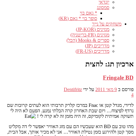
יונדאי
סמסונג
* גאם בוי
סופר בוי * גאם (KR)
משחקים על נייר
מגזינים (JP-KOR)
מגזינים (FR-בריטניה)
ספרים & Mooks (הכל)
מדריכים (JP)
מדריכים (FR-US)
ארכיון תג:
להצית
Fringale BD
פורסם ב
9 מאי 2011
על ידי
Dentifritz
4
לדידי, מגדל קטן או Fnac במרכז קלרק תרבותי הוא לעתים קרובות שם
נרדף לפיצוח… ויום שבת האחרון קרה הבלתי נמנע. הפעם לא היה לי
תשוקה אמיתית לקומיקס, זה היה מזמן זה לא קרה לי !
מהו טוב עם BD הוא שעכשיו הם עם מזג האוויר יאפשר לי דה מקליט
מסך קטן ולהירגע בזמן נטילת האוויר… אני לא מכיר אותך, אבל הבית,