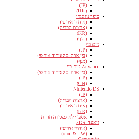
(JP)
(HK)
סופר נינטנדו
(איחוד אירופי)
(ארצות הברית)
(KR)
(מגף)
גיים בוי
(JP)
(בין ארה"ב לאיחוד אירופי)
(מגף)
Advance גיים בוי
(בין ארה"ב לאיחוד אירופי)
(JP)
(CN)
Nintendo DS
(JP)
(ארצות הברית)
(איחוד אירופי)
(KR)
אספן / לא למכירה חוזרת
נינטנדו 3DS
(איחוד אירופי)
(ique & TW)