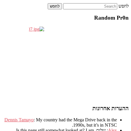
לחפש
Random Pr0n
ההערות אחרונות
Dennis Tamayo
:
My country had the Mega Drive back in the
.
1990s
,
but it’s in NTSC
Alex
: שלום.
I am
?
Is this page still somewhat looked at