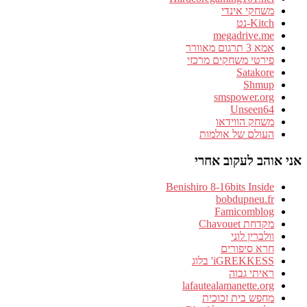
משחקי אינדי
Kitch-נט
megadrive.me
אמא 3 תרגום מאוורר
פירטי משחקים מרכזי
Satakore
Shmup
smspower.org
Unseen64
משחק הווידאו
העולם של אולמות
אני אוהב לעקוב אחרי
Benishiro 8-16bits Inside
bobdupneu.fr
Famicomblog
מקדחת Chavouet
וולברין לוני
חרא סיפורים
iGREKKESS' בלוג
ראיתי גבוה
lafautealamanette.org
מחפש בית זכוכית