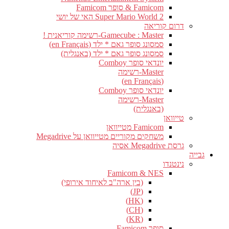
Famicom & סופר Famicom
Super Mario World 2 האי של יושי
דרום קוריאה
Gamecube : Master-רשימה קוריאנית !
סמסונג סופר גאם * ילד (en Français)
סמסונג סופר גאם * ילד (באנגלית)
יונדאי סופר Comboy
Master-רשימה
(en Français)
יונדאי סופר Comboy
Master-רשימה
(באנגלית)
טייוואן
Famicom מטייוואן
משחקים מקוריים מטייוואן על Megadrive
גרסת Megadrive אסיה
גבייה
נינטנדו
Famicom & NES
(בין ארה"ב לאיחוד אירופי)
(JP)
(HK)
(CH)
(KR)
סופר Famicom