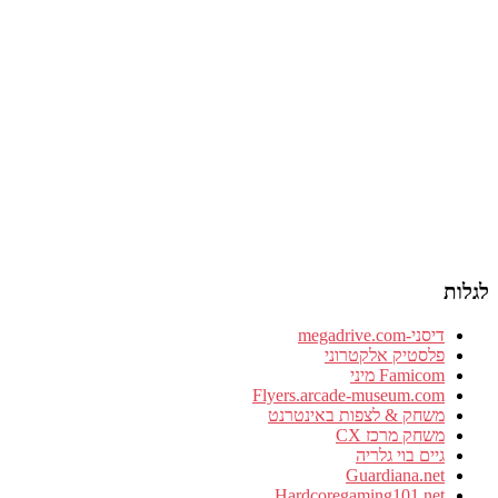
לגלות
דיסני-megadrive.com
פלסטיק אלקטרוני
Famicom מיני
Flyers.arcade-museum.com
משחק & לצפות באינטרנט
משחק מרכז CX
גיים בוי גלריה
Guardiana.net
Hardcoregaming101.net