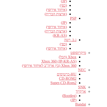
(JP)
(כפי)
(איחוד אירופי)
(ארצות הברית)
PSP
(JP)
(איחוד אירופי)
(ארצות הברית)
(KR-AS)
נ.ב. ויטה
(כפי)
(איחוד אירופי)
מיקרוסופט
Xbox (הכל)
Xbox 360 (JP-KR-AS)
Xbox 360 (בין ארה"ב לאיחוד אירופי)
NEC
HU-כרטיסים
CD-ROM2
Super-CD-Rom2
SNK
ארקייד
(Bootleg)
(JP)
Bandai