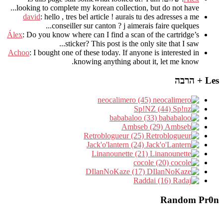
.
looking to complete my korean collection
,
but do not have..
david
:
hello
,
tres bel article
!
aurais tu des adresses a me
.
conseiller sur canton
?
j aimerais faire quelques..
Álex
: Do you know where can I find a scan of the cartridge’s
sticker? This post is the only site that I saw...
Achoo
: I bought one of these today. If anyone is interested in
knowing anything about it, let me know.
Les + הרבה
neocalimero (45)
Sp!NZ (44)
bababaloo (33)
Ambseb (29)
Retroblogueur (25)
Jack'o'lantern (24)
Linanounette (21)
cocole (20)
DIlanNoKaze (17)
Raddai (16)
Random Pr0n