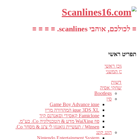
≡ לכולכם, אוהבי scanlines. ≡ ≡ ≡ ≡
תפריט ראשי
עבור לתוכן ראשי
דלג לתוכן המשני
חדשות
משחקי אסיה
Bootlegs
סין
Game Boy Advance ique
ique 3DS XL המהדורה מריו
Famiclone קאסידי וסאנדנס קיד
פוז WaiXing מדע & הטכנולוגיה Co. בע"מ.
Winsen / תעשיית גואנגזו לי צ'נג & מסחר Co.
הונג קונג
Nintendo Entertainment System