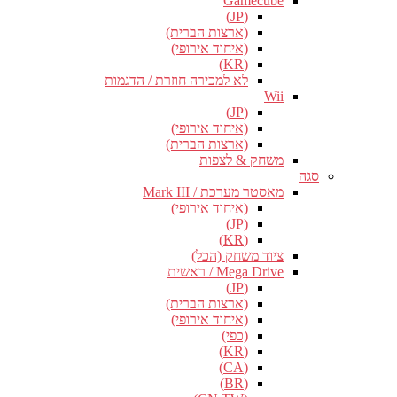
Gamecube
(JP)
(ארצות הברית)
(איחוד אירופי)
(KR)
לא למכירה חוזרת / הדגמות
Wii
(JP)
(איחוד אירופי)
(ארצות הברית)
משחק & לצפות
סגה
מאסטר מערכת / Mark III
(איחוד אירופי)
(JP)
(KR)
ציוד משחק (הכל)
Mega Drive / ראשית
(JP)
(ארצות הברית)
(איחוד אירופי)
(כפי)
(KR)
(CA)
(BR)