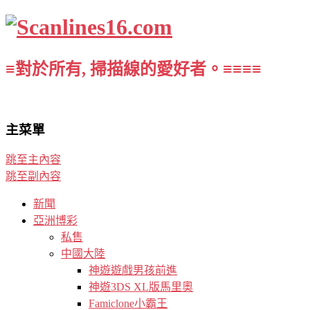
≡對於所有, 掃描線的愛好者。≡≡≡≡
主菜單
跳至主內容
跳至副內容
新聞
亞洲博彩
私售
中國大陸
神遊遊戲男孩前進
神遊3DS XL版馬里奧
Famiclone小霸王