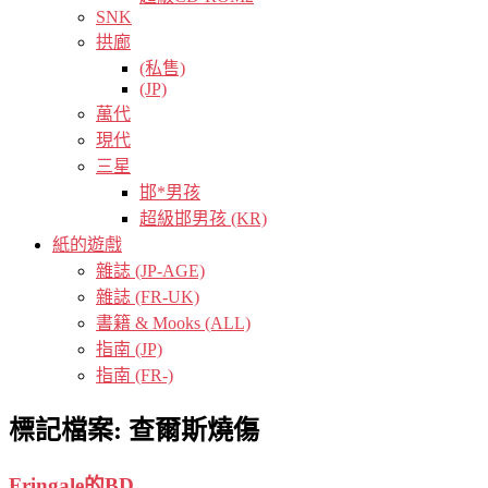
SNK
拱廊
(私售)
(JP)
萬代
現代
三星
邯*男孩
超級邯男孩 (KR)
紙的遊戲
雜誌 (JP-AGE)
雜誌 (FR-UK)
書籍 & Mooks (ALL)
指南 (JP)
指南 (FR-)
標記檔案:
查爾斯燒傷
Fringale的BD