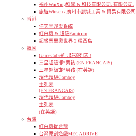
福州WaiXing科學 & 科技有限公司. 有限公司.
旅遊Winsen / 廣州市麗城工業 & 貿易有限公司
香港
任天堂娛樂系統
紅白機 & 超級Famicom
超級馬里奧世界 2 耀西島
韓國
GameCube的 : 韓碩列表 !
三星超級邯*男孩 (EN FRANCAIS)
三星超級邯*男孩 (在英語)
現代超級Comboy
主列表
(EN FRANCAIS)
現代超級Comboy
主列表
(在英語)
台灣
紅白機從台灣
台灣原創遊戲MEGADRIVE