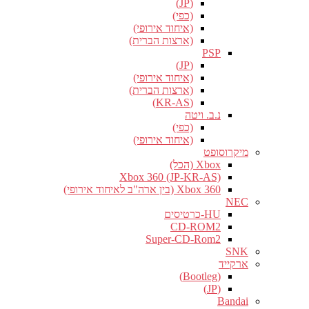
(JP)
(כפי)
(איחוד אירופי)
(ארצות הברית)
PSP
(JP)
(איחוד אירופי)
(ארצות הברית)
(KR-AS)
נ.ב. ויטה
(כפי)
(איחוד אירופי)
מיקרוסופט
Xbox (הכל)
Xbox 360 (JP-KR-AS)
Xbox 360 (בין ארה"ב לאיחוד אירופי)
NEC
HU-כרטיסים
CD-ROM2
Super-CD-Rom2
SNK
ארקייד
(Bootleg)
(JP)
Bandai