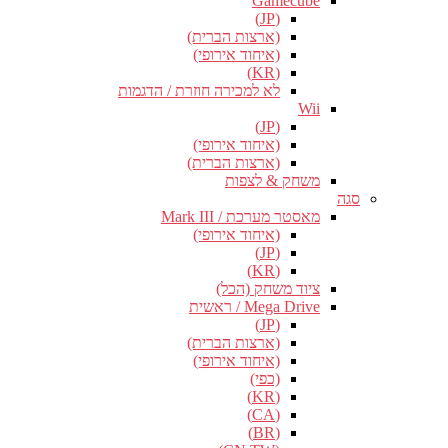
Gamecube
(JP)
(ארצות הברית)
(איחוד אירופי)
(KR)
לא למכירה חוזרת / הדגמות
Wii
(JP)
(איחוד אירופי)
(ארצות הברית)
משחק & לצפות
סגה
מאסטר מערכת / Mark III
(איחוד אירופי)
(JP)
(KR)
ציוד משחק (הכל)
Mega Drive / ראשית
(JP)
(ארצות הברית)
(איחוד אירופי)
(כפי)
(KR)
(CA)
(BR)