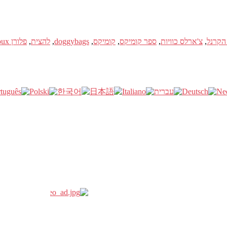
הקרנל
,
צ'ארלס כוויות
,
ספר קומיקס
,
קומיקס
,
doggybags
,
להצית
,
פלורן Maudoux