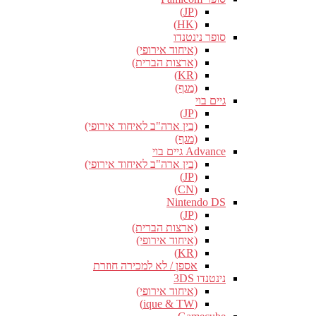
(JP)
(HK)
סופר נינטנדו
(איחוד אירופי)
(ארצות הברית)
(KR)
(מגף)
גיים בוי
(JP)
(בין ארה"ב לאיחוד אירופי)
(מגף)
Advance גיים בוי
(בין ארה"ב לאיחוד אירופי)
(JP)
(CN)
Nintendo DS
(JP)
(ארצות הברית)
(איחוד אירופי)
(KR)
אספן / לא למכירה חוזרת
נינטנדו 3DS
(איחוד אירופי)
(ique & TW)