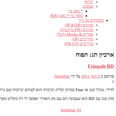
יונדאי
סמסונג
* גאם בוי
סופר בוי * גאם (KR)
משחקים על נייר
מגזינים (JP-KOR)
מגזינים (FR-בריטניה)
ספרים & Mooks (הכל)
מדריכים (JP)
מדריכים (FR-US)
ארכיון תג:
תפוח
Fringale BD
פורסם ב
9 מאי 2011
על ידי
Dentifritz
4
לדידי, מגדל קטן או Fnac במרכז קלרק תרבותי הוא לעתים קרובות שם נרדף לפיצוח… ויום שבת האחרון קרה הבלתי נמנע. הפעם לא היה לי תשוקה אמיתית לקומיקס, זה היה מזמן זה לא קרה לי !
מהו טוב עם BD הוא שעכשיו הם עם מזג האוויר יאפשר לי דה מקליט מסך קטן ולהירגע בזמן נטילת האוויר… אני לא מכיר אותך, אבל הבית, אנחנו כבר מאמינים בקיץ ! ללכת, אנחנו הולכים על BD סקירה מהיר אקלקטי !
bookmai_01