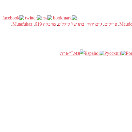
,
פריקים
,
גיום יחיד
,
בתו של קיקלופ
,
מדבקה 619
,
Mutafukaz
,