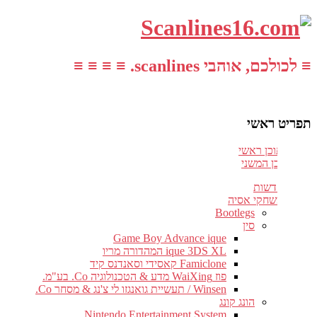
≡ לכולכם, אוהבי scanlines. ≡ ≡ ≡ ≡
תפריט ראשי
עבור לתוכן ראשי
דלג לתוכן המשני
חדשות
משחקי אסיה
Bootlegs
סין
Game Boy Advance ique
ique 3DS XL המהדורה מריו
Famiclone קאסידי וסאנדנס קיד
פוז WaiXing מדע & הטכנולוגיה Co. בע"מ.
Winsen / תעשיית גואנגזו לי צ'נג & מסחר Co.
הונג קונג
Nintendo Entertainment System