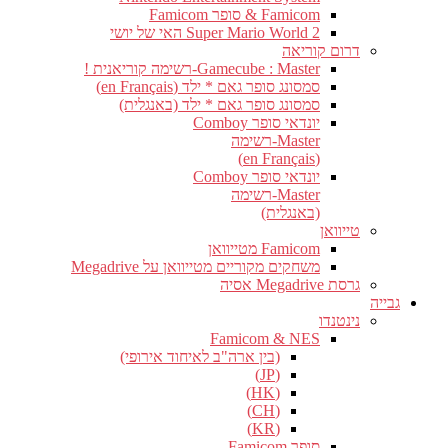
Famicom & סופר Famicom
Super Mario World 2 האי של יושי
דרום קוריאה
Gamecube : Master-רשימה קוריאנית !
סמסונג סופר גאם * ילד (en Français)
סמסונג סופר גאם * ילד (באנגלית)
יונדאי סופר Comboy
Master-רשימה
(en Français)
יונדאי סופר Comboy
Master-רשימה
(באנגלית)
טייוואן
Famicom מטייוואן
משחקים מקוריים מטייוואן על Megadrive
גרסת Megadrive אסיה
גבייה
נינטנדו
Famicom & NES
(בין ארה"ב לאיחוד אירופי)
(JP)
(HK)
(CH)
(KR)
סופר Famicom