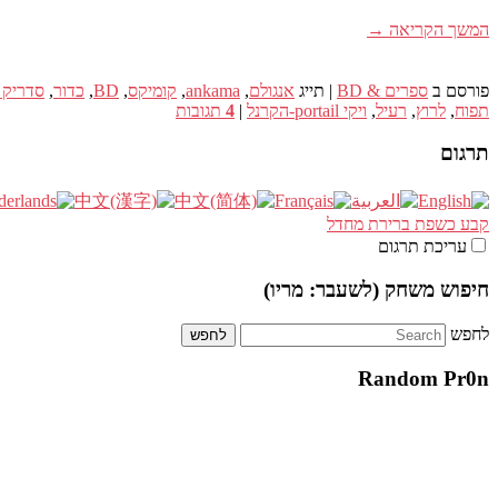
המשך הקריאה
→
פורסם ב
ספרים & BD
|
תייג
אנגולם
,
ankama
,
קומיקס
,
BD
,
כדור
,
סדריק 
תפוח
,
לרוץ
,
רעיל
,
ויקי portail-הקרנל
|
4
תגובות
תרגום
קבע כשפת ברירת מחדל
עריכת תרגום
חיפוש משחק (לשעבר: מריו)
לחפש
Random Pr0n