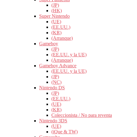
(JP)
(HK)
Super Nintendo
(UE)
(EE.UU.)
(KR)
(Arranque)
Gameboy
(JP)
(EE.UU. y la UE)
(Arranque)
Gameboy Advance
(EE.UU. y la UE)
(JP)
(NC)
Nintendo DS
(JP)
(EE.UU.)
(UE)
(KR)
Coleccionista / No para reventa
Nintendo 3DS
(UE)
(iQue & TW)