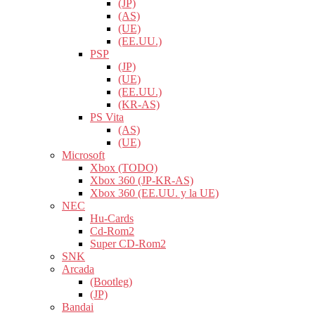
(JP)
(AS)
(UE)
(EE.UU.)
PSP
(JP)
(UE)
(EE.UU.)
(KR-AS)
PS Vita
(AS)
(UE)
Microsoft
Xbox (TODO)
Xbox 360 (JP-KR-AS)
Xbox 360 (EE.UU. y la UE)
NEC
Hu-Cards
Cd-Rom2
Super CD-Rom2
SNK
Arcada
(Bootleg)
(JP)
Bandai