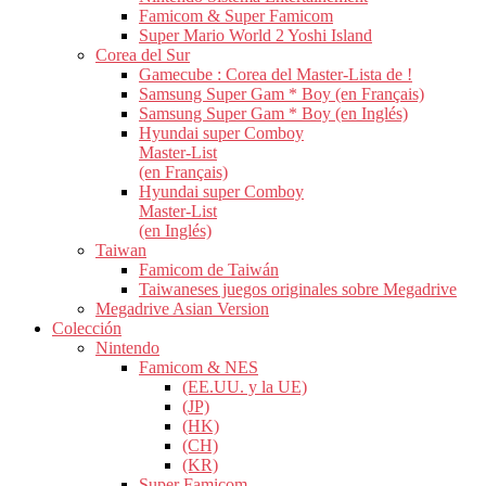
Famicom & Super Famicom
Super Mario World 2 Yoshi Island
Corea del Sur
Gamecube : Corea del Master-Lista de !
Samsung Super Gam * Boy (en Français)
Samsung Super Gam * Boy (en Inglés)
Hyundai super Comboy
Master-List
(en Français)
Hyundai super Comboy
Master-List
(en Inglés)
Taiwan
Famicom de Taiwán
Taiwaneses juegos originales sobre Megadrive
Megadrive Asian Version
Colección
Nintendo
Famicom & NES
(EE.UU. y la UE)
(JP)
(HK)
(CH)
(KR)
Super Famicom