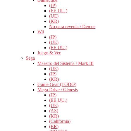
Gamecube
(JP)
(EE.UU.)
(UE)
(KR)
No para reventa / Demos
Wii
(JP)
(UE)
(EE.UU.)
Juego & Ver
Sega
Maestro del Sistema / Mark III
(UE)
(JP)
(KR)
Game Gear (TODO)
Mega Drive / Génesis
(JP)
(EE.UU.)
(UE)
(AS)
(KR)
(California)
(BR)