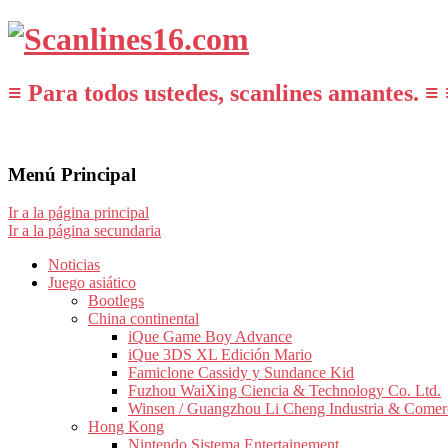
≡ Para todos ustedes, scanlines amantes. ≡ 
Menú Principal
Ir a la página principal
Ir a la página secundaria
Noticias
Juego asiático
Bootlegs
China continental
iQue Game Boy Advance
iQue 3DS XL Edición Mario
Famiclone Cassidy y Sundance Kid
Fuzhou WaiXing Ciencia & Technology Co. Ltd.
Winsen / Guangzhou Li Cheng Industria & Comer
Hong Kong
Nintendo Sistema Entertainement