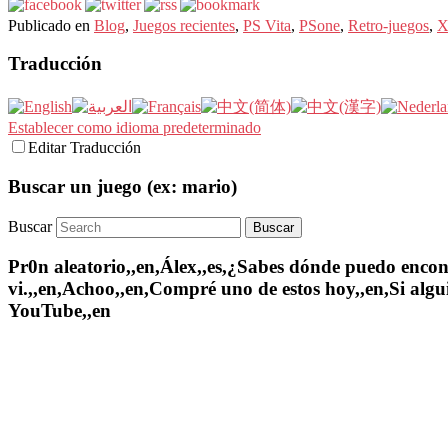
Publicado en
Blog
,
Juegos recientes
,
PS Vita
,
PSone
,
Retro-juegos
,
X
Traducción
Establecer como idioma predeterminado
Editar Traducción
Buscar un juego (ex: mario)
Buscar
Pr0n aleatorio,,en,Álex,,es,¿Sabes dónde puedo encontr
vi.,,en,Achoo,,en,Compré uno de estos hoy,,en,Si algui
YouTube,,en