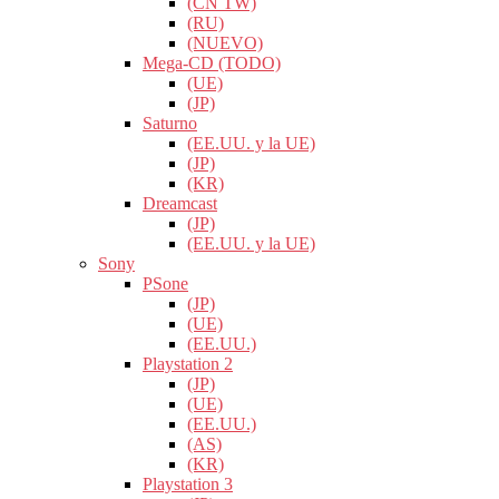
(CN TW)
(RU)
(NUEVO)
Mega-CD (TODO)
(UE)
(JP)
Saturno
(EE.UU. y la UE)
(JP)
(KR)
Dreamcast
(JP)
(EE.UU. y la UE)
Sony
PSone
(JP)
(UE)
(EE.UU.)
Playstation 2
(JP)
(UE)
(EE.UU.)
(AS)
(KR)
Playstation 3