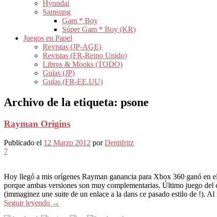
Hyundai
Samsung
Gam * Boy
Súper Gam * Boy (KR)
Juegos en Papel
Revistas (JP-AGE)
Revistas (FR-Reino Unido)
Libros & Mooks (TODO)
Guías (JP)
Guías (FR-EE.UU)
Archivo de la etiqueta:
psone
Rayman Origins
Publicado el
12 Marzo 2012
por
Dentifritz
7
Hoy llegó a mis orígenes Rayman ganancia para Xbox 360 ganó en e
porque ambas versiones son muy complementarias. Último juego del co
(immaginez une suite de un enlace a la dans ce pasado estilo de !). A
Seguir leyendo
→