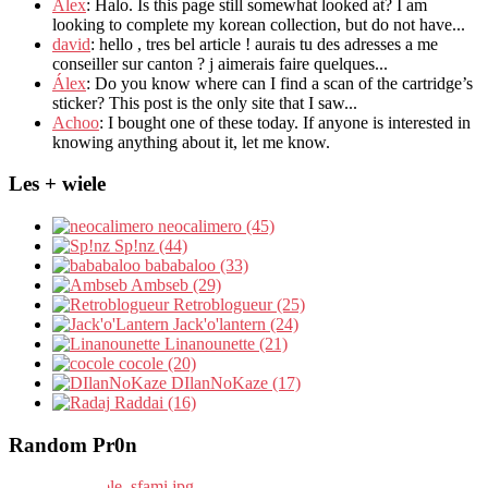
Alex
: Halo.
Is this page still somewhat looked at
?
I am
looking to complete my korean collection
,
but do not have..
.
david
:
hello
,
tres bel article
!
aurais tu des adresses a me
conseiller sur canton
?
j aimerais faire quelques..
.
Álex
: Do you know where can I find a scan of the cartridge’s
sticker? This post is the only site that I saw...
Achoo
: I bought one of these today. If anyone is interested in
knowing anything about it, let me know.
Les + wiele
neocalimero (45)
Sp!nz (44)
bababaloo (33)
Ambseb (29)
Retroblogueur (25)
Jack'o'lantern (24)
Linanounette (21)
cocole (20)
DIlanNoKaze (17)
Raddai (16)
Random Pr0n