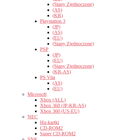
(Stany Zjednoczone)
(AS)
(KR)
Playstation 3
(JP)
(AS)
(EU)
(Stany Zjednoczone)
PSP
(JP)
(EU)
(Stany Zjednoczone)
(KR-AS)
PS Vita
(AS)
(EU)
Microsoft
Xbox (ALL)
Xbox 360 (JP-KR-AS)
Xbox 360 (US-EU)
NEC
Hu-kartki
CD-ROM2
Super CD-ROM2
SNK