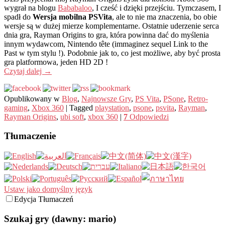
wygrał na blogu
Bababaloo
, I cześć i dzięki przejściu. Tymczasem, I
spadł do
Wersja mobilna PSVita
, ale to nie ma znaczenia, bo obie
wersje są w dużej mierze komplementarne. Ostatnie uderzenie serca
dnia gra, Rayman Origins to gra, która powinna dać do myślenia
innym wydawcom, Nintendo tête (immaginez sequel Link to the
Past w tym stylu !). Podobnie jak to, co jest możliwe, aby być prosta
gra platformowa, jeden HD 2D !
Czytaj dalej
→
Opublikowany w
Blog
,
Najnowsze Gry
,
PS Vita
,
PSone
,
Retro-
gaming
,
Xbox 360
|
Tagged
playstation
,
psone
,
psvita
,
Rayman
,
Rayman Origins
,
ubi soft
,
xbox 360
|
7
Odpowiedzi
Tłumaczenie
Ustaw jako domyślny język
Edycja Tłumaczeń
Szukaj gry (dawny: mario)