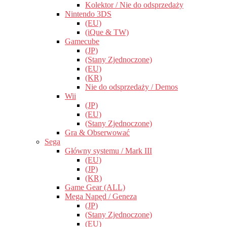
Kolektor / Nie do odsprzedaży
Nintendo 3DS
(EU)
(iQue & TW)
Gamecube
(JP)
(Stany Zjednoczone)
(EU)
(KR)
Nie do odsprzedaży / Demos
Wii
(JP)
(EU)
(Stany Zjednoczone)
Gra & Obserwować
Sega
Główny systemu / Mark III
(EU)
(JP)
(KR)
Game Gear (ALL)
Mega Napęd / Geneza
(JP)
(Stany Zjednoczone)
(EU)