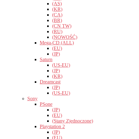
(AS)
(KR)
(CA)
(BR)
(CN TW)
(RU)
(NOWOŚĆ)
Mega-CD (ALL)
(EU)
(JP)
Saturn
(US-EU)
(JP)
(KR)
Dreamcast
(JP)
(US-EU)
Sony
PSone
(JP)
(EU)
(Stany Zjednoczone)
Playstation 2
(JP)
(EU)