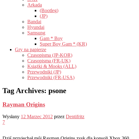
Arkada
(Bootleg)
(JP)
Bandai
Hyundai
Samsung
Gam * Boy
Super Boy Gam * (KR)
Gry na papierze
Czasopisma (JP-KOR)
Czasopisma (FR-UK)
Książki & Mooks (ALL)
Przewodniki (JP)
Przewodniki (FR-USA)
Tag Archives:
psone
Rayman Origins
Wysłany
12 Marzec 2012
przez
Dentifritz
7
Dziś przyjechał mój Rayman Origins zysk dla konsoli Xbox 360