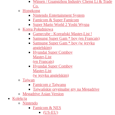
Winsen / Guangzhou Industry Cheng Li & Trade
Co.
Hongkong
Nintendo Entertainment System
Famicom & Super Famicom
Super Mario World 2 Yoshi Wyspa
Korea Południowa
Gamecube : Koreański Master-List !
Samsung Super Gam * boy (en Français)
Samsung Super Gam * boy (w języku
angielskim)
Hyundai Super Comboy
Master-List
(en Français)
Hyundai Super Comboy
Master-List
(w języku angielskim)
Tajwan
Famicom z Tajwanu
Tajwańskie oryginalne gry na Megadrive
Megadrive Asian Version
Kolekcja
Nintendo
Famicom & NES
(US-EU)