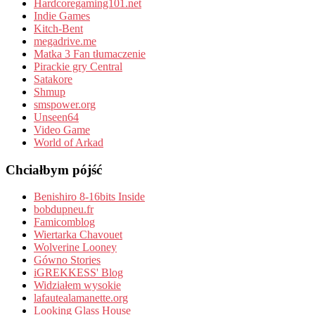
Hardcoregaming101.net
Indie Games
Kitch-Bent
megadrive.me
Matka 3 Fan tłumaczenie
Pirackie gry Central
Satakore
Shmup
smspower.org
Unseen64
Video Game
World of Arkad
Chciałbym pójść
Benishiro 8-16bits Inside
bobdupneu.fr
Famicomblog
Wiertarka Chavouet
Wolverine Looney
Gówno Stories
iGREKKESS' Blog
Widziałem wysokie
lafautealamanette.org
Looking Glass House