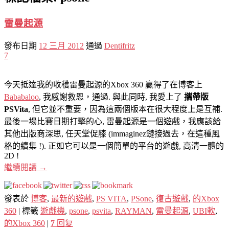
雷曼起源
發布日期
12 三月 2012
通過
Dentifritz
7
今天抵達我的收穫雷曼起源的Xbox 360 贏得了在博客上
Bababaloo
, 我感謝救恩，通過. 與此同時, 我愛上了
攜帶版
PSVita
, 但它並不重要，因為這兩個版本在很大程度上是互補.
最後一場比賽日期打擊的心, 雷曼起源是一個遊戲，我應該給
其他出版商深思, 任天堂促膝 (immaginez鏈接過去，在這種風
格的續集 !). 正如它可以是一個簡單的平台的遊戲, 高清一體的
2D !
繼續閱讀
→
發表於
博客
,
最新的遊戲
,
PS VITA
,
PSone
,
復古遊戲
,
的Xbox
360
|
標籤
遊戲機
,
psone
,
psvita
,
RAYMAN
,
雷曼起源
,
UBI軟
,
的Xbox 360
|
7
回复