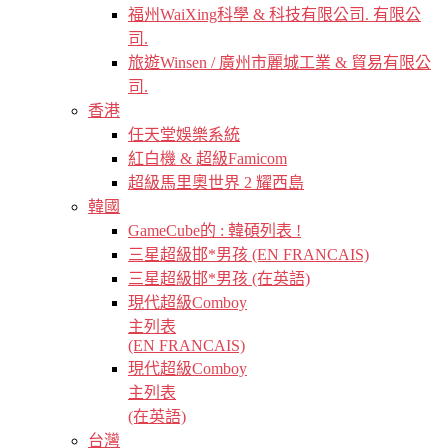
福州WaiXing科學 & 科技有限公司. 有限公
司.
旅遊Winsen / 廣州市麗城工業 & 貿易有限公
司.
香港
任天堂娛樂系統
紅白機 & 超級Famicom
超級馬里奧世界 2 耀西島
韓國
GameCube的 : 韓碩列表 !
三星超級邯*男孩 (EN FRANCAIS)
三星超級邯*男孩 (在英語)
現代超級Comboy
主列表
(EN FRANCAIS)
現代超級Comboy
主列表
(在英語)
台灣