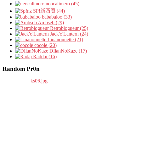
neocalimero (45)
SP!新西蘭 (44)
bababaloo (33)
Ambseb (29)
Retroblogueur (25)
Jack'o'Lantern (24)
Linanounette (21)
cocole (20)
DIlanNoKaze (17)
Raddai (16)
Random Pr0n