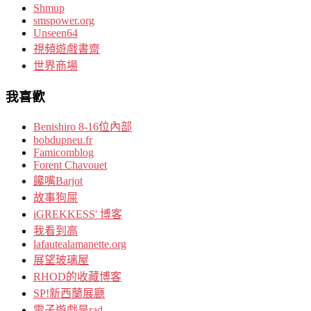
Shmup
smspower.org
Unseen64
視頻遊戲書齋
世界商場
我喜歡
Benishiro 8-16位內部
bobdupneu.fr
Famicomblog
Forent Chavouet
饞嘴Barjot
故事狗屎
iGREKKESS' 博客
我看到高
lafautealamanette.org
展望玻璃屋
RHOD的收藏博客
SP!新西蘭展廳
電子遊戲是rad