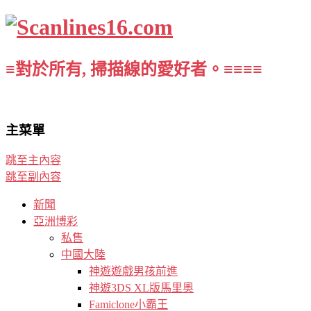
≡對於所有, 掃描線的愛好者。≡≡≡≡
主菜單
跳至主內容
跳至副內容
新聞
亞洲博彩
私售
中國大陸
神遊遊戲男孩前進
神遊3DS XL版馬里奧
Famiclone小霸王