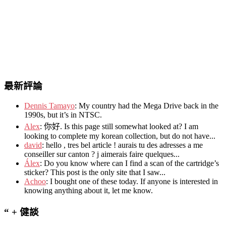
最新評論
Dennis Tamayo
:
My country had the Mega Drive back in the
1990s
,
but it’s in NTSC
.
Alex
: 你好.
Is this page still somewhat looked at
?
I am
looking to complete my korean collection
,
but do not have..
.
david
:
hello
,
tres bel article
!
aurais tu des adresses a me
conseiller sur canton
?
j aimerais faire quelques..
.
Álex
: Do you know where can I find a scan of the cartridge’s
sticker? This post is the only site that I saw...
Achoo
: I bought one of these today. If anyone is interested in
knowing anything about it, let me know.
“ + 健談