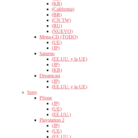
(KR)
(California)
(BR)
(CN TW)
(RU)
(NUEVO)
Mega-CD (TODO)
(UE)
(JP)
Saturno
(EE.UU. y la UE)
(JP)
(KR)
Dreamcast
(JP)
(EE.UU. y la UE)
Sony
PSone
(JP)
(UE)
(EE.UU.)
Playstation 2
(JP)
(UE)
(EE.UU.)