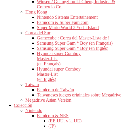
Winsen / Guangzhou Li Cheng Industria &
Comercio Co.
Hong Kong
Nintendo Sistema Entertainement
Famicom & Super Famicom
Super Mario World 2 Yoshi Island
Corea del Sur
Gamecube : Corea del Master-Lista de !
Samsung Super Gam * Boy (en Français)
Samsung Super Gam * Boy (en Inglés)
Hyundai super Comboy
Master-List
(en Français)
Hyundai super Comboy
Master-List
(en Inglés)
Taiwan
Famicom de Taiwán
Taiwaneses juegos originales sobre Megadrive
Megadrive Asian Version
Colección
Nintendo
Famicom & NES
(EE.UU. y la UE)
(JP)