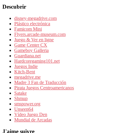
Descubrir
disney-megadrive.com
Plástico electrónica
Famicom Mini
Flyers.arcade-museum.com
Juego & Ver en ligne
Game Center CX
Gameboy Galleria
Guardiana.net
Hardcoregaming101.net
Juegos Indie
Kitch-Bent
megadrive.me
Madre 3 Fan de Traducción
Pirata Juegos Centroamericanos
Satake
Shmup
smspower.org
Unseen64
Vídeo Juego Den
Mundial de Arcadas
J'aime suivre