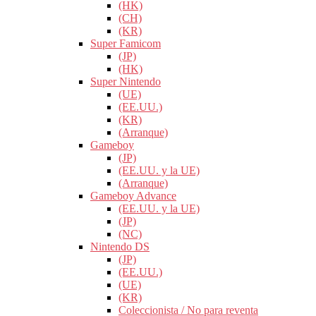
(HK)
(CH)
(KR)
Super Famicom
(JP)
(HK)
Super Nintendo
(UE)
(EE.UU.)
(KR)
(Arranque)
Gameboy
(JP)
(EE.UU. y la UE)
(Arranque)
Gameboy Advance
(EE.UU. y la UE)
(JP)
(NC)
Nintendo DS
(JP)
(EE.UU.)
(UE)
(KR)
Coleccionista / No para reventa