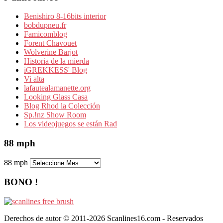
Benishiro 8-16bits interior
bobdupneu.fr
Famicomblog
Forent Chavouet
Wolverine Barjot
Historia de la mierda
iGREKKESS' Blog
Vi alta
lafautealamanette.org
Looking Glass Casa
Blog Rhod la Colección
Sp.!nz Show Room
Los videojuegos se están Rad
88 mph
88 mph
BONO !
Derechos de autor © 2011-2026 Scanlines16.com - Reservados