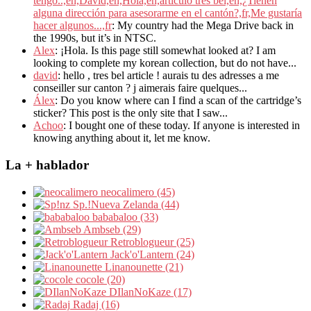
tengo..,en,David,en,Hola,en,artículo tres bel,en,¿Tienen
alguna dirección para asesorarme en el cantón?,fr,Me gustaría
hacer algunos...,fr
: My country had the Mega Drive back in
the 1990s, but it’s in NTSC.
Alex
: ¡Hola. Is this page still somewhat looked at? I am
looking to complete my korean collection, but do not have...
david
: hello , tres bel article ! aurais tu des adresses a me
conseiller sur canton ? j aimerais faire quelques...
Álex
: Do you know where can I find a scan of the cartridge’s
sticker? This post is the only site that I saw...
Achoo
: I bought one of these today. If anyone is interested in
knowing anything about it, let me know.
La + hablador
neocalimero (45)
Sp.!Nueva Zelanda (44)
bababaloo (33)
Ambseb (29)
Retroblogueur (25)
Jack'o'Lantern (24)
Linanounette (21)
cocole (20)
DIlanNoKaze (17)
Radaj (16)