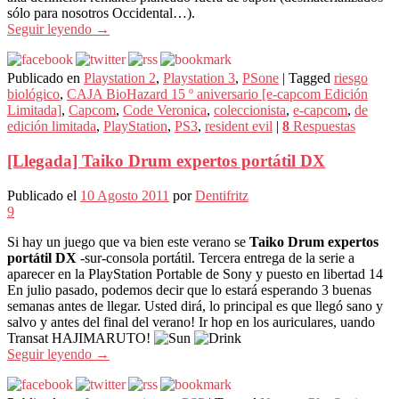
sólo para nosotros Occidental…).
Seguir leyendo
→
Publicado en
Playstation 2
,
Playstation 3
,
PSone
|
Tagged
riesgo
biológico
,
CAJA BioHazard 15 º aniversario [e-capcom Edición
Limitada]
,
Capcom
,
Code Veronica
,
coleccionista
,
e-capcom
,
de
edición limitada
,
PlayStation
,
PS3
,
resident evil
|
8
Respuestas
[Llegada] Taiko Drum expertos portátil DX
Publicado el
10 Agosto 2011
por
Dentifritz
9
Si hay un juego que va bien este verano se
Taiko Drum expertos
portátil DX
-sur-consola portátil. Tercera entrega de la serie a
aparecer en la PlayStation Portable de Sony y puesto en libertad 14
En julio pasado, podemos decir que lo estará esperando 3 buenas
semanas antes de llegar. Usted dirá, lo principal es que llegó sano y
salvo y antes del final del verano! Ir hop en los auriculares, uando
Transat HAJIMARUTO!
Seguir leyendo
→