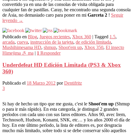
convertido ya en una de las consolas de visita obligada para
cualquier fan de pastillas. Caray, he encontrado una segunda consola
de Asia, no demasiado caro para poner en mi
Garceta 2
!
Seguir
leyendo
→
Publicado en
Blog
,
Juegos recientes
,
Xbox 360
|
Tagged
1.5
,
arcada
,
cueva
,
instrucción de la tarjeta
,
de edición limitada
,
Mushihimesama HD
,
shmup
,
Shoot'em up
,
Xbox 350
,
El insecto
Himejima さ ma
|
1
Responder
Underdefeat HD Edición Limitada (PS3 & Xbox
360)
Publicado el
18 Marzo 2012
por
Dentifritz
3
Si hay de hecho un tipo que me gusta, c'est le
Shoot'em up
(Shmup
o para ir más rápido). En esta categoría, je distingué 2 grandes
períodos con cada uno con sus faros editores. Años 90, avec Irem,
Technosoft, Hudson, Konami, SNK, etc… y los años 2000 el día de
hoy. En este último período, la lista de editores es, por desgracia
mucho más limitado, sobre todo si se debe conservar sólo aquellos