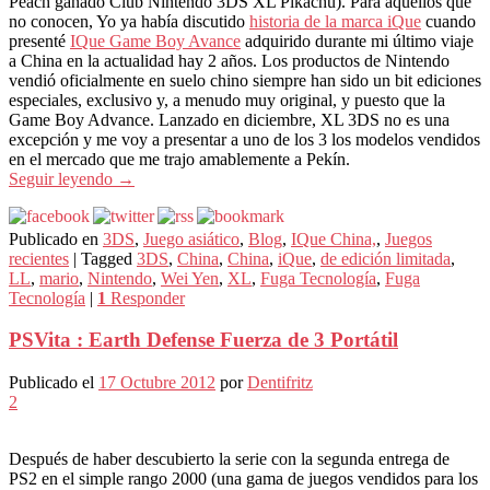
Peach ganado Club Nintendo 3DS XL Pikachu). Para aquellos que
no conocen, Yo ya había discutido
historia de la marca iQue
cuando
presenté
IQue Game Boy Avance
adquirido durante mi último viaje
a China en la actualidad hay 2 años. Los productos de Nintendo
vendió oficialmente en suelo chino siempre han sido un bit ediciones
especiales, exclusivo y, a menudo muy original, y puesto que la
Game Boy Advance. Lanzado en diciembre, XL 3DS no es una
excepción y me voy a presentar a uno de los 3 los modelos vendidos
en el mercado que me trajo amablemente a Pekín.
Seguir leyendo
→
Publicado en
3DS
,
Juego asiático
,
Blog
,
IQue China,
,
Juegos
recientes
|
Tagged
3DS
,
China
,
China
,
iQue
,
de edición limitada
,
LL
,
mario
,
Nintendo
,
Wei Yen
,
XL
,
Fuga Tecnología
,
Fuga
Tecnología
|
1
Responder
PSVita : Earth Defense Fuerza de 3 Portátil
Publicado el
17 Octubre 2012
por
Dentifritz
2
Después de haber descubierto la serie con la segunda entrega de
PS2 en el simple rango 2000 (una gama de juegos vendidos para los