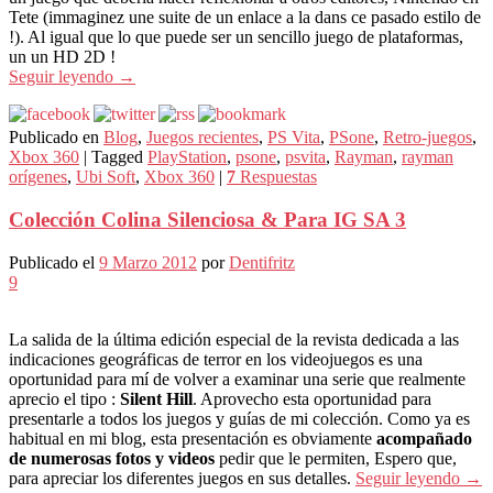
Tete (immaginez une suite de un enlace a la dans ce pasado estilo de
!). Al igual que lo que puede ser un sencillo juego de plataformas,
un un HD 2D !
Seguir leyendo
→
Publicado en
Blog
,
Juegos recientes
,
PS Vita
,
PSone
,
Retro-juegos
,
Xbox 360
|
Tagged
PlayStation
,
psone
,
psvita
,
Rayman
,
rayman
orígenes
,
Ubi Soft
,
Xbox 360
|
7
Respuestas
Colección Colina Silenciosa & Para IG SA 3
Publicado el
9 Marzo 2012
por
Dentifritz
9
La salida de la última edición especial de la revista dedicada a las
indicaciones geográficas de terror en los videojuegos es una
oportunidad para mí de volver a examinar una serie que realmente
aprecio el tipo :
Silent Hill
. Aprovecho esta oportunidad para
presentarle a todos los juegos y guías de mi colección. Como ya es
habitual en mi blog, esta presentación es obviamente
acompañado
de numerosas fotos y videos
pedir que le permiten, Espero que,
para apreciar los diferentes juegos en sus detalles.
Seguir leyendo
→