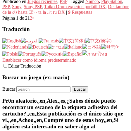
Publicado en
Juegos recientes
,
PSP
|
Tagged
Namco
,
PlayStation
,
PSP
,
Sony
,
Sony PSP
,
Taiko Drum expertos portátil DX
,
Del tambor
de la の hasta ぽ ~ ta la ぶ ru DX
|
9
Respuestas
Página 1 de 2
1
2
»
Traducción
Establecer como idioma predeterminado
Editar Traducción
Buscar un juego (ex: mario)
Buscar
Pr0n aleatorio,,en,Álex,,es,¿Sabes dónde puedo
encontrar un escaneo de la etiqueta adhesiva del
cartucho?,,en,Esta publicación es el único sitio que
vi.,,en,Achoo,,en,Compré uno de estos hoy,,en,Si
alguien esta interesado en saber algo al