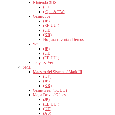
Nintendo 3DS
(UE)
(iQue & TW)
Gamecube
(JP)
(EE.UU.)
(UE)
(KR)
No para reventa / Demos
Wii
(JP)
(UE)
(EE.UU.)
Juego & Ver
Sega
Maestro del Sistema / Mark III
(UE)
(JP)
(KR)
Game Gear (TODO)
Mega Drive / Génesis
(JP)
(EE.UU.)
(UE)
(AS)