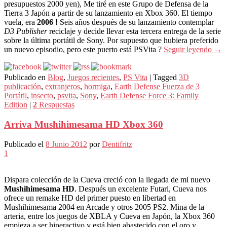
presupuestos 2000 yen), Me tiré en este Grupo de Defensa de la
Tierra 3 Japón a partir de su lanzamiento en Xbox 360. El tiempo
vuela, era
2006 !
Seis años después de su lanzamiento contemplar
D3 Publisher
reciclaje y decide llevar esta tercera entrega de la serie
sobre la última portátil de Sony. Por supuesto que hubiera preferido
un nuevo episodio, pero este puerto está PSVita ?
Seguir leyendo
→
Publicado en
Blog
,
Juegos recientes
,
PS Vita
|
Tagged
3D
publicación
,
extranjeros
,
hormiga
,
Earth Defense Fuerza de 3
Portátil
,
insecto
,
psvita
,
Sony
,
Earth Defense Force 3: Family
Edition
|
2
Respuestas
Arriva Mushihimesama HD Xbox 360
Publicado el
8 Junio 2012
por
Dentifritz
1
Dispara colección de la Cueva creció con la llegada de mi nuevo
Mushihimesama HD
. Después un excelente Futari, Cueva nos
ofrece un remake HD del primer puesto en libertad en
Mushihimesama 2004 en Arcade y otros 2005 PS2. Mina de la
arteria, entre los juegos de XBLA y Cueva en Japón, la Xbox 360
empieza a ser hiperactivo y está bien abastecido con el oro y