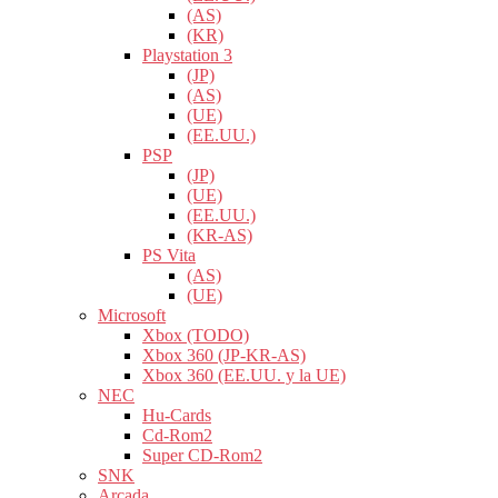
(AS)
(KR)
Playstation 3
(JP)
(AS)
(UE)
(EE.UU.)
PSP
(JP)
(UE)
(EE.UU.)
(KR-AS)
PS Vita
(AS)
(UE)
Microsoft
Xbox (TODO)
Xbox 360 (JP-KR-AS)
Xbox 360 (EE.UU. y la UE)
NEC
Hu-Cards
Cd-Rom2
Super CD-Rom2
SNK
Arcada