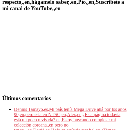
respecto,,en,hágamelo saber,,en,Pío,,en,Suscríbete a
mi canal de YouTube,,en
Últimos comentarios
Dennis Tamayo,es,Mi país tenía Mega Drive allá por los años
90,en,pero esta en NTSC,en,Alex,en,¿Esta página todavía
está un poco revisada?,en,Estoy buscando completar mi
colección coreana.,en,pero no