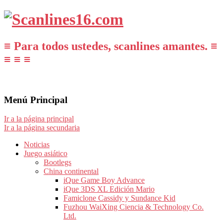
≡ Para todos ustedes, scanlines amantes. ≡
≡ ≡ ≡
Menú Principal
Ir a la página principal
Ir a la página secundaria
Noticias
Juego asiático
Bootlegs
China continental
iQue Game Boy Advance
iQue 3DS XL Edición Mario
Famiclone Cassidy y Sundance Kid
Fuzhou WaiXing Ciencia & Technology Co.
Ltd.