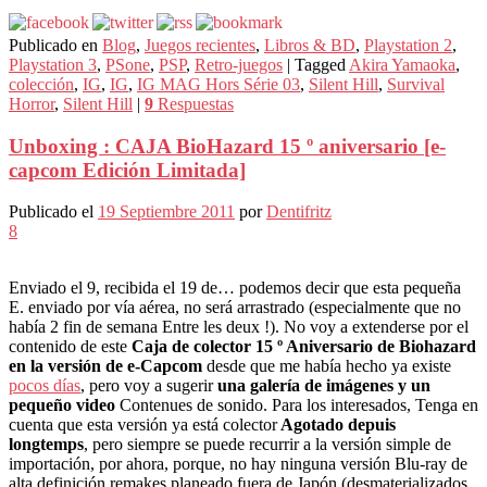
Publicado en
Blog
,
Juegos recientes
,
Libros & BD
,
Playstation 2
,
Playstation 3
,
PSone
,
PSP
,
Retro-juegos
|
Tagged
Akira Yamaoka
,
colección
,
IG
,
IG
,
IG MAG Hors Série 03
,
Silent Hill
,
Survival
Horror
,
Silent Hill
|
9
Respuestas
Unboxing : CAJA BioHazard 15 º aniversario [e-
capcom Edición Limitada]
Publicado el
19 Septiembre 2011
por
Dentifritz
8
Enviado el 9, recibida el 19 de… podemos decir que esta pequeña
E. enviado por vía aérea, no será arrastrado (especialmente que no
había 2 fin de semana Entre les deux !). No voy a extenderse por el
contenido de este
Caja de colector 15 º Aniversario de Biohazard
en la versión de e-Capcom
desde que me había hecho ya existe
pocos días
, pero voy a sugerir
una galería de imágenes y un
pequeño video
Contenues de sonido. Para los interesados, Tenga en
cuenta que esta versión ya está colector
Agotado depuis
longtemps
, pero siempre se puede recurrir a la versión simple de
importación, por ahora, porque, no hay ninguna versión Blu-ray de
alta definición remakes planeado fuera de Japón (desmaterializados