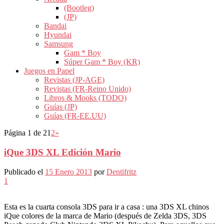
(Bootleg)
(JP)
Bandai
Hyundai
Samsung
Gam * Boy
Súper Gam * Boy (KR)
Juegos en Papel
Revistas (JP-AGE)
Revistas (FR-Reino Unido)
Libros & Mooks (TODO)
Guías (JP)
Guías (FR-EE.UU)
Página 1 de 2
1
2
»
iQue 3DS XL Edición Mario
Publicado el
15 Enero 2013
por
Dentifritz
1
Esta es la cuarta consola 3DS para ir a casa : una 3DS XL chinos
iQue colores de la marca de Mario (después de Zelda 3DS, 3DS