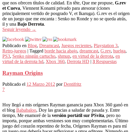
que nos ofrecen títulos de calidad. En tête, Que me propuse,
G.rev
et Cueva
, Viennent Konami privado para atesorar (ciones
principalement vertido de posgrado V, et Ikaruga). G.rev es el origen
de un juego que me encanta : Senko no Ronde y no se queda atrás,
il y una
Bajo Derrota
.
Seguir leyendo
→
Publicado en
Blog
,
Dreamcast
,
Juegos recientes
,
Playstation 3
,
Retro-juegos
|
Tagged
borde hacia abajo
,
dreamcast
,
G.rev
,
huelga
,
PS3
,
Senko ningún cartucho
,
shmup
,
en virtud de la derrota
,
en
virtud de la derrota hd
,
Xbox 360
,
Derrota HD
|
3
Respuestas
Rayman Origins
Publicado el
12 Marzo 2012
por
Dentifritz
7
Hoy llegó a mis orígenes Rayman ganancia para Xbox 360 ganó en
el blog
Bababaloo
, Doy las gracias a saludar de pasada y. Entre
tiempo, Me enamoré de la
versión portátil sur PSvita
, pero no
importa, porque ambas versiones son muy complementarias. Último
juego del corazón repentino de fecha, Orígenes Rayman es para mí
un juego que debería hacer reflexionar a otros editores, Nintendo en