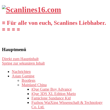
≡ Für alle von euch, Scanlines Liebhaber.
≡ ≡ ≡ ≡
Hauptmenü
Direkt zum Hauptinhalt
Spring zur sekunären Inhalt
Nachrichten
Asian Gaming
Bootlegs
Mainland China
iQue Game Boy Advance
iQue 3DS XL Edition Mario
Famiclone Sundance Kid
Fuzhou WaiXing Wissenschaft & Technology
Co. Ltd.