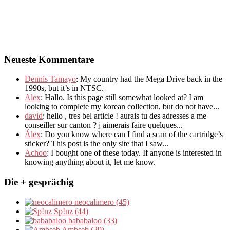
Neueste Kommentare
Dennis Tamayo
:
My country had the Mega Drive back in the
1990s
,
but it’s in NTSC
.
Alex
: Hallo.
Is this page still somewhat looked at
?
I am
looking to complete my korean collection
,
but do not have..
.
david
:
hello
,
tres bel article
!
aurais tu des adresses a me
conseiller sur canton
?
j aimerais faire quelques..
.
Álex
: Do you know where can I find a scan of the cartridge’s
sticker? This post is the only site that I saw...
Achoo
: I bought one of these today. If anyone is interested in
knowing anything about it, let me know.
Die + gesprächig
neocalimero (45)
Sp!nz (44)
bababaloo (33)
Ambseb (29)