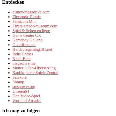
Entdecken
disney-megadrive.com
Electronic Plastic
Famicom Mini
Flyers.arcade-museum.com
Spiel & Sehen en ligne
Game Center CX
Gameboy Galleria
Guardiana.net
Hardcoregaming101.net
Indie Games
Kitch-Bent
megadrive.me
Mutter 3 Fan-Übersetzung
Raubkopierte Spiele Zentral
Satakore
Shmup
smspower.org
Unseen64
Den Video-Spiel
World of Arcades
Ich mag zu folgen