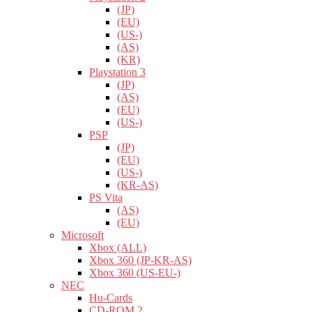
(JP)
(EU)
(US-)
(AS)
(KR)
Playstation 3
(JP)
(AS)
(EU)
(US-)
PSP
(JP)
(EU)
(US-)
(KR-AS)
PS Vita
(AS)
(EU)
Microsoft
Xbox (ALL)
Xbox 360 (JP-KR-AS)
Xbox 360 (US-EU-)
NEC
Hu-Cards
CD-ROM 2