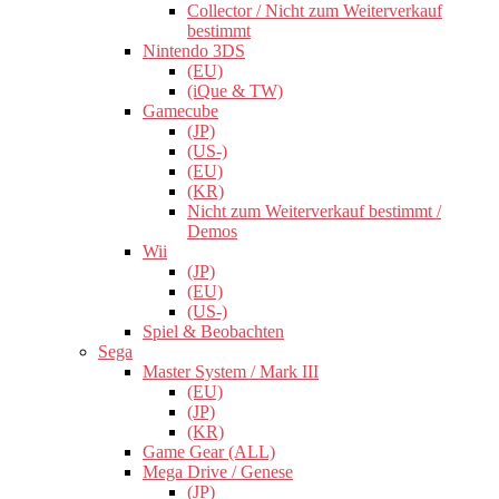
Collector / Nicht zum Weiterverkauf
bestimmt
Nintendo 3DS
(EU)
(iQue & TW)
Gamecube
(JP)
(US-)
(EU)
(KR)
Nicht zum Weiterverkauf bestimmt /
Demos
Wii
(JP)
(EU)
(US-)
Spiel & Beobachten
Sega
Master System / Mark III
(EU)
(JP)
(KR)
Game Gear (ALL)
Mega Drive / Genese
(JP)