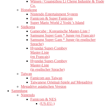
Winsen / Guangzhou Li Cheng Industrie & Trade
Co.
Hongkong
Nintendo Entertainment System
Famicom & Super Famicom
Super Mario World 2 Yoshi 's Island
Südkorea
Gamecube : Koreanische Master-Liste !
Samsung Super Gam * Junge (en Français)
Samsung Super Gam * Junge (in englischer
Sprache)
Hyundai Super-Comboy
Master-Liste
(en Français)
Hyundai Super-Comboy
Master-Liste
(in englischer Sprache)
Taiwan
Famicom aus Taiwan
Taiwanese Original-Spiele auf Megadrive
Megadrive asiatischen Version
Sammlung
Nintendo
Famicom & NES
(US-EU-)