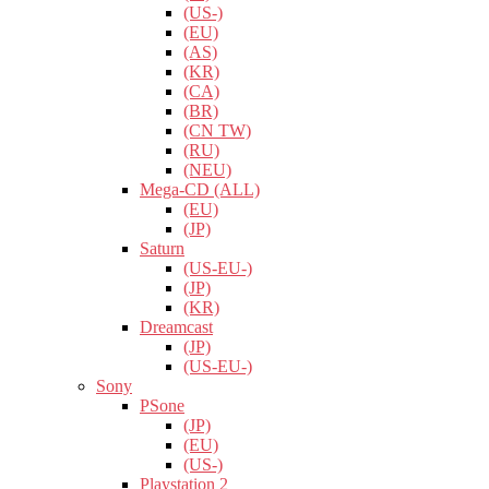
(US-)
(EU)
(AS)
(KR)
(CA)
(BR)
(CN TW)
(RU)
(NEU)
Mega-CD (ALL)
(EU)
(JP)
Saturn
(US-EU-)
(JP)
(KR)
Dreamcast
(JP)
(US-EU-)
Sony
PSone
(JP)
(EU)
(US-)
Playstation 2