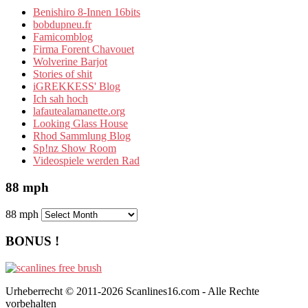
Benishiro 8-Innen 16bits
bobdupneu.fr
Famicomblog
Firma Forent Chavouet
Wolverine Barjot
Stories of shit
iGREKKESS' Blog
Ich sah hoch
lafautealamanette.org
Looking Glass House
Rhod Sammlung Blog
Sp!nz Show Room
Videospiele werden Rad
88 mph
88 mph
BONUS !
Urheberrecht © 2011-2026 Scanlines16.com - Alle Rechte
vorbehalten