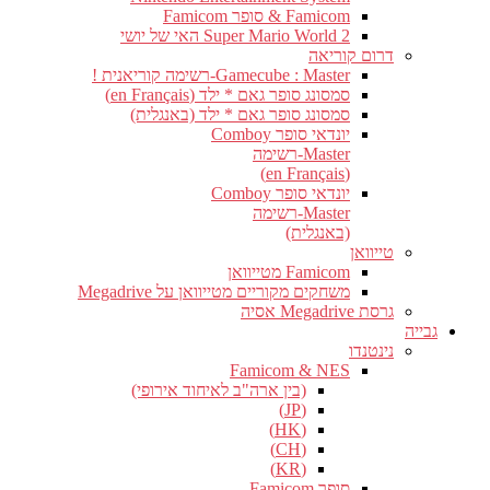
Famicom & סופר Famicom
Super Mario World 2 האי של יושי
דרום קוריאה
Gamecube : Master-רשימה קוריאנית !
סמסונג סופר גאם * ילד (en Français)
סמסונג סופר גאם * ילד (באנגלית)
יונדאי סופר Comboy
Master-רשימה
(en Français)
יונדאי סופר Comboy
Master-רשימה
(באנגלית)
טייוואן
Famicom מטייוואן
משחקים מקוריים מטייוואן על Megadrive
גרסת Megadrive אסיה
גבייה
נינטנדו
Famicom & NES
(בין ארה"ב לאיחוד אירופי)
(JP)
(HK)
(CH)
(KR)
סופר Famicom