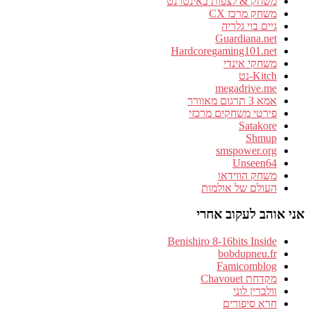
משחק & לצפות באינטרנט
משחק מרכז CX
גיים בוי גלריה
Guardiana.net
Hardcoregaming101.net
משחקי אינדי
Kitch-נט
megadrive.me
אמא 3 תרגום מאוורר
פירטי משחקים מרכזי
Satakore
Shmup
smspower.org
Unseen64
משחק הווידאו
העולם של אולמות
אני אוהב לעקוב אחרי
Benishiro 8-16bits Inside
bobdupneu.fr
Famicomblog
מקדחת Chavouet
וולברין לוני
חרא סיפורים