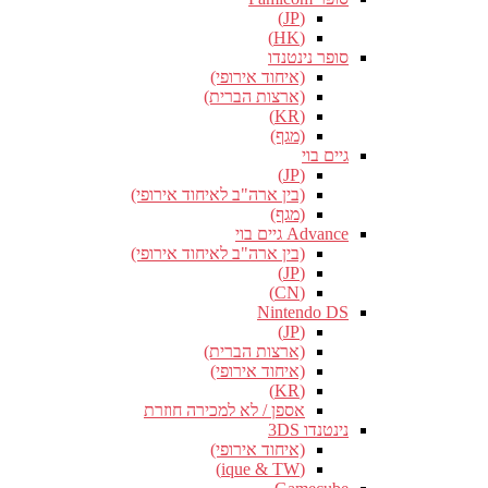
(JP)
(HK)
סופר נינטנדו
(איחוד אירופי)
(ארצות הברית)
(KR)
(מגף)
גיים בוי
(JP)
(בין ארה"ב לאיחוד אירופי)
(מגף)
Advance גיים בוי
(בין ארה"ב לאיחוד אירופי)
(JP)
(CN)
Nintendo DS
(JP)
(ארצות הברית)
(איחוד אירופי)
(KR)
אספן / לא למכירה חוזרת
נינטנדו 3DS
(איחוד אירופי)
(ique & TW)