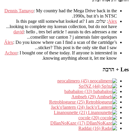
Dennis Tamayo
:
My country had the Mega Drive back in the
.
1990s
,
but it’s in NTSC
Alex
: שלום.
I am
?
Is this page still somewhat looked at
.
looking to complete my korean collection
,
but do not have..
david
:
hello
,
tres bel article
!
aurais tu des adresses a me
.
conseiller sur canton
?
j aimerais faire quelques..
Álex
: Do you know where can I find a scan of the cartridge’s
sticker? This post is the only site that I saw...
Achoo
: I bought one of these today. If anyone is interested in
knowing anything about it, let me know.
Les + הרבה
neocalimero (45)
Sp!NZ (44)
bababaloo (33)
Ambseb (29)
Retroblogueur (25)
Jack'o'lantern (24)
Linanounette (21)
cocole (20)
DIlanNoKaze (17)
Raddai (16)