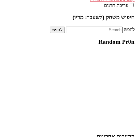
עריכת תרגום
חיפוש משחק (לשעבר: מריו)
לחפש
Random Pr0n
ההערות אחרונות