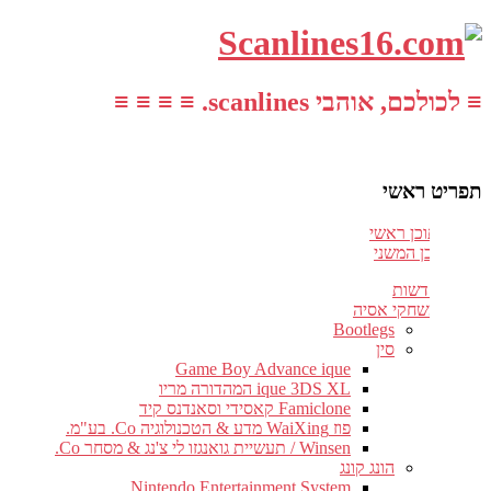
≡ לכולכם, אוהבי scanlines. ≡ ≡ ≡ ≡
תפריט ראשי
עבור לתוכן ראשי
דלג לתוכן המשני
חדשות
משחקי אסיה
Bootlegs
סין
Game Boy Advance ique
ique 3DS XL המהדורה מריו
Famiclone קאסידי וסאנדנס קיד
פוז WaiXing מדע & הטכנולוגיה Co. בע"מ.
Winsen / תעשיית גואנגזו לי צ'נג & מסחר Co.
הונג קונג
Nintendo Entertainment System