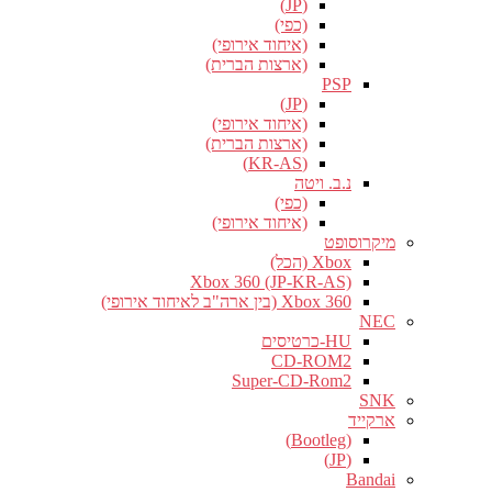
(JP)
(כפי)
(איחוד אירופי)
(ארצות הברית)
PSP
(JP)
(איחוד אירופי)
(ארצות הברית)
(KR-AS)
נ.ב. ויטה
(כפי)
(איחוד אירופי)
מיקרוסופט
Xbox (הכל)
Xbox 360 (JP-KR-AS)
Xbox 360 (בין ארה"ב לאיחוד אירופי)
NEC
HU-כרטיסים
CD-ROM2
Super-CD-Rom2
SNK
ארקייד
(Bootleg)
(JP)
Bandai