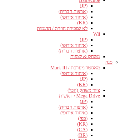
Gamecube
(JP)
(ארצות הברית)
(איחוד אירופי)
(KR)
לא למכירה חוזרת / הדגמות
Wii
(JP)
(איחוד אירופי)
(ארצות הברית)
משחק & לצפות
סגה
מאסטר מערכת / Mark III
(איחוד אירופי)
(JP)
(KR)
ציוד משחק (הכל)
Mega Drive / ראשית
(JP)
(ארצות הברית)
(איחוד אירופי)
(כפי)
(KR)
(CA)
(BR)