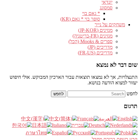
יונדאי
סמסונג
* גאם בוי
סופר בוי * גאם (KR)
משחקים על נייר
מגזינים (JP-KOR)
מגזינים (FR-בריטניה)
ספרים & Mooks (הכל)
מדריכים (JP)
מדריכים (FR-US)
שום דבר לא נמצא
התנצלויות, אך לא נמצאו תוצאות עבור הארכיון המבוקש. אולי חיפוש
יעזור למצוא הודעה בנושא.
לחפש
תרגום
קבע כשפת ברירת מחדל