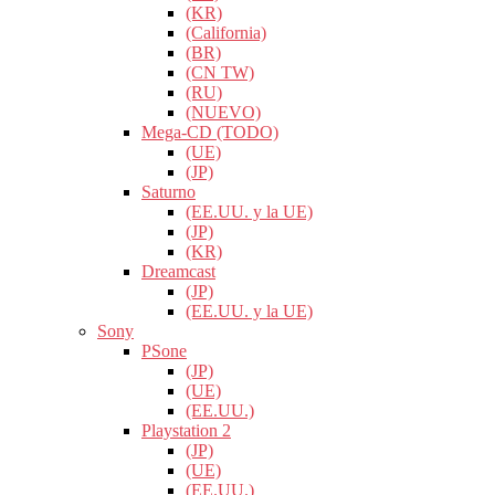
(KR)
(California)
(BR)
(CN TW)
(RU)
(NUEVO)
Mega-CD (TODO)
(UE)
(JP)
Saturno
(EE.UU. y la UE)
(JP)
(KR)
Dreamcast
(JP)
(EE.UU. y la UE)
Sony
PSone
(JP)
(UE)
(EE.UU.)
Playstation 2
(JP)
(UE)
(EE.UU.)