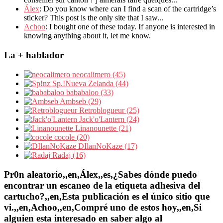
Álex
: Do you know where can I find a scan of the cartridge’s
sticker? This post is the only site that I saw...
Achoo
: I bought one of these today. If anyone is interested in
knowing anything about it, let me know.
La + hablador
neocalimero (45)
Sp.!Nueva Zelanda (44)
bababaloo (33)
Ambseb (29)
Retroblogueur (25)
Jack'o'Lantern (24)
Linanounette (21)
cocole (20)
DIlanNoKaze (17)
Radaj (16)
Pr0n aleatorio,,en,Álex,,es,¿Sabes dónde puedo
encontrar un escaneo de la etiqueta adhesiva del
cartucho?,,en,Esta publicación es el único sitio que
vi.,,en,Achoo,,en,Compré uno de estos hoy,,en,Si
alguien esta interesado en saber algo al