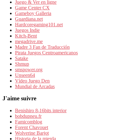
Juego & Ver en ligne
Game Center CX
Gameboy Galleria
Guardiana.net
Hardcoregaming101.net
Juegos Indie
Kitch-Bent
megadrive.me
Madre 3 Fan de Traducción
Pirata Juegos Centroamericanos
Satake
Shmup
smspower.org
Unseen64
Vídeo Juego Den
Mundial de Arcadas
J'aime suivre
Benishiro 8-16bits interior
bobdupneu.fr
Famicomblog
Forent Chavouet
Wolverine Barjot
Historia de la mierda