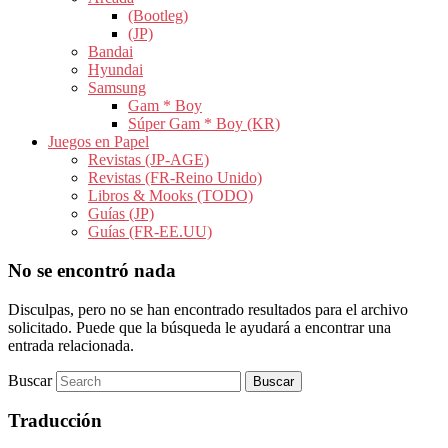
(Bootleg)
(JP)
Bandai
Hyundai
Samsung
Gam * Boy
Súper Gam * Boy (KR)
Juegos en Papel
Revistas (JP-AGE)
Revistas (FR-Reino Unido)
Libros & Mooks (TODO)
Guías (JP)
Guías (FR-EE.UU)
No se encontró nada
Disculpas, pero no se han encontrado resultados para el archivo
solicitado. Puede que la búsqueda le ayudará a encontrar una
entrada relacionada.
Buscar
Traducción