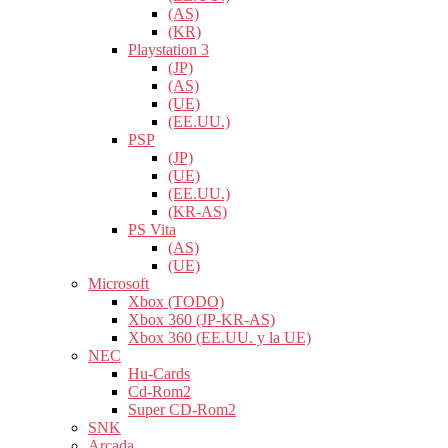
(AS)
(KR)
Playstation 3
(JP)
(AS)
(UE)
(EE.UU.)
PSP
(JP)
(UE)
(EE.UU.)
(KR-AS)
PS Vita
(AS)
(UE)
Microsoft
Xbox (TODO)
Xbox 360 (JP-KR-AS)
Xbox 360 (EE.UU. y la UE)
NEC
Hu-Cards
Cd-Rom2
Super CD-Rom2
SNK
Arcada