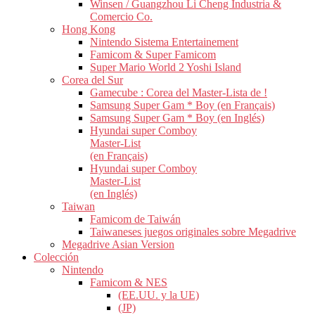
Winsen / Guangzhou Li Cheng Industria &
Comercio Co.
Hong Kong
Nintendo Sistema Entertainement
Famicom & Super Famicom
Super Mario World 2 Yoshi Island
Corea del Sur
Gamecube : Corea del Master-Lista de !
Samsung Super Gam * Boy (en Français)
Samsung Super Gam * Boy (en Inglés)
Hyundai super Comboy
Master-List
(en Français)
Hyundai super Comboy
Master-List
(en Inglés)
Taiwan
Famicom de Taiwán
Taiwaneses juegos originales sobre Megadrive
Megadrive Asian Version
Colección
Nintendo
Famicom & NES
(EE.UU. y la UE)
(JP)