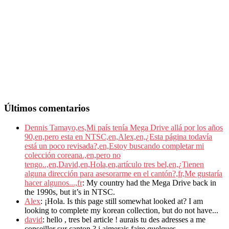
Últimos comentarios
Dennis Tamayo,es,Mi país tenía Mega Drive allá por los años
90,en,pero esta en NTSC,en,Alex,en,¿Esta página todavía
está un poco revisada?,en,Estoy buscando completar mi
colección coreana.,en,pero no
tengo..,en,David,en,Hola,en,artículo tres bel,en,¿Tienen
alguna dirección para asesorarme en el cantón?,fr,Me gustaría
hacer algunos...,fr
: My country had the Mega Drive back in
the 1990s, but it’s in NTSC.
Alex
: ¡Hola. Is this page still somewhat looked at? I am
looking to complete my korean collection, but do not have...
david
: hello , tres bel article ! aurais tu des adresses a me
conseiller sur canton ? j aimerais faire quelques...