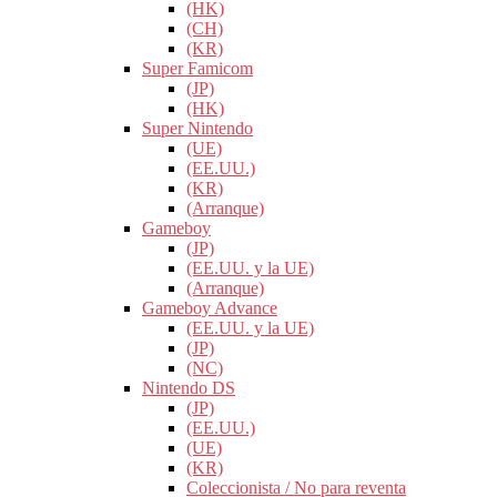
(HK)
(CH)
(KR)
Super Famicom
(JP)
(HK)
Super Nintendo
(UE)
(EE.UU.)
(KR)
(Arranque)
Gameboy
(JP)
(EE.UU. y la UE)
(Arranque)
Gameboy Advance
(EE.UU. y la UE)
(JP)
(NC)
Nintendo DS
(JP)
(EE.UU.)
(UE)
(KR)
Coleccionista / No para reventa