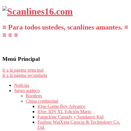
≡ Para todos ustedes, scanlines amantes. ≡
≡ ≡ ≡
Menú Principal
Ir a la página principal
Ir a la página secundaria
Noticias
Juego asiático
Bootlegs
China continental
iQue Game Boy Advance
iQue 3DS XL Edición Mario
Famiclone Cassidy y Sundance Kid
Fuzhou WaiXing Ciencia & Technology Co.
Ltd.