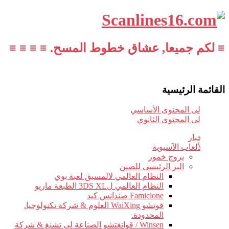
≡ لكم جميعا, عشاق خطوط المسح. ≡ ≡ ≡ ≡
القائمة الرئيسية
تخطي إلى المحتوى الأساسي
تخطي إلى المحتوى الثانوي
أخبار
الألعاب الآسيوية
يروج خمور
البر الرئيسى للصين
النظام العالمي لالمسبق لعبة بوي
النظام العالمي ل3DS XL الطبعة ماريو
Famiclone صندانس كيد
فوتشو WaiXing العلوم & شركة تكنولوجيا.
المحدودة.
Winsen / قوانغتشو الصناعة لى تشنغ & شركة