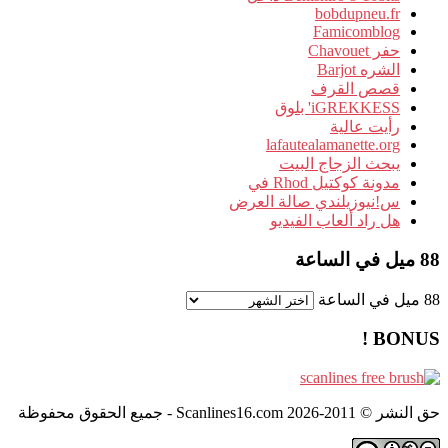
bobdupneu.fr
Famicomblog
حفر Chavouet
الشره Barjot
قصص القرف
iGREKKESS' بلوق
رأيت عالية
lafautealamanette.org
يبحث الزجاج البيت
مدونة كوكتيل Rhod في
س!نيوزيلندي صالة العرض
هل راد ألعاب الفيديو
88 ميل في الساعة
88 ميل في الساعة
BONUS !
حق النشر © 2011-2026 Scanlines16.com - جميع الحقوق محفوظة