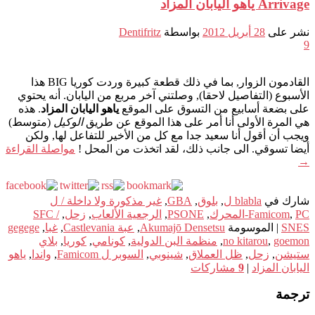
Arrivage ياهو اليابان المزاد
نشر على
28 أبريل 2012
بواسطة
Dentifritz
9
القادمون الزوار, بما في ذلك قطعة كبيرة وردت كوريا BIG هذا
الأسبوع (التفاصيل لاحقا), وصلتني آخر مربع من اليابان. أنه يحتوي
على بضعة أسابيع من التسوق على الموقع
ياهو اليابان المزاد
. هذه
هي المرة الأولى أنا أمر على هذا الموقع عن طريق
الوكيل
(متوسط)
ويجب أن أقول أنا سعيد جدا مع كل من الأخير للتفاعل لها, ولكن
أيضا تسوقي. الى جانب ذلك، لقد اتخذت من المحل !
مواصلة القراءة
→
شارك في
blabla ل
,
بلوق
,
GBA
,
غير مذكورة ولا داخلة / ل
PC-المحرك
,
Famicom
,
PSONE
,
الرجعية الألعاب
,
زحل
,
SFC /
SNES
|
الموسومة
Akumajō Densetsu
,
عبة Castlevania
,
غبا
,
gegege
goemon
,
no kitarou
,
منظمة البن الدولية
,
كونامي
,
كوريا
,
بلاي
ستيشن
,
زحل
,
ظل العملاق
,
شينوبي
,
السوبر ل Famicom
,
واندا
,
ياهو
اليابان المزاد
|
9
مشاركات
ترجمة