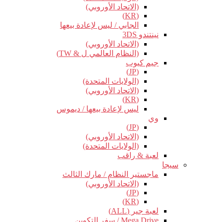
(الاتحاد الأوروبي)
(KR)
الجابي / ليس لإعادة بيعها
نينتندو 3DS
(الاتحاد الأوروبي)
(النظام العالمي ل & TW)
جيم كيوب
(JP)
(الولايات المتحدة)
(الاتحاد الأوروبي)
(KR)
ليس لإعادة بيعها / ديموس
وي
(JP)
(الاتحاد الأوروبي)
(الولايات المتحدة)
لعبة & راقب
سيجا
ماجستير النظام / مارك الثالث
(الاتحاد الأوروبي)
(JP)
(KR)
لعبة جير (ALL)
Mega Drive / سفر التكوين