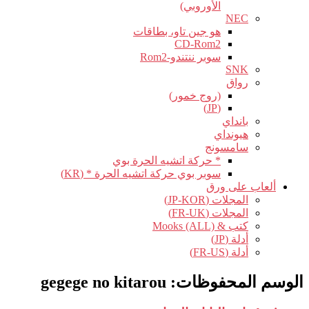
الأوروبي)
NEC
هو جين تاو، بطاقات
CD-Rom2
سوبر ننتندو-Rom2
SNK
رواق
(روج خمور)
(JP)
بانداي
هيونداي
سامسونج
* حركة اتشيه الحرة بوي
سوبر بوي حركة اتشيه الحرة * (KR)
ألعاب على ورق
المجلات (JP-KOR)
المجلات (FR-UK)
كتب & Mooks (ALL)
أدلة (JP)
أدلة (FR-US)
الوسم المحفوظات:
gegege no kitarou