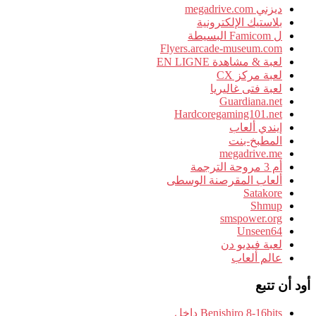
ديزني megadrive.com
بلاستيك الإلكترونية
ل Famicom البسيطة
Flyers.arcade-museum.com
لعبة & مشاهدة EN LIGNE
لعبة مركز CX
لعبة فتى غاليريا
Guardiana.net
Hardcoregaming101.net
إيندي ألعاب
المطبخ-بنت
megadrive.me
أم 3 مروحة الترجمة
ألعاب المقرصنة الوسطى
Satakore
Shmup
smspower.org
Unseen64
لعبة فيديو دن
عالم ألعاب
أود أن تتبع
Benishiro 8-16bits داخل