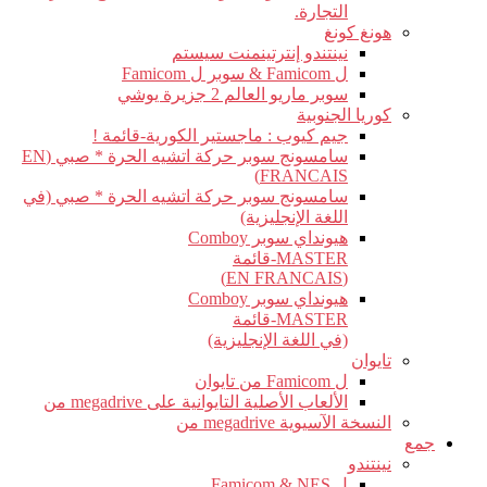
التجارة.
هونغ كونغ
نينتندو إنترتينمنت سيستم
ل Famicom & سوبر ل Famicom
سوبر ماريو العالم 2 جزيرة يوشي
كوريا الجنوبية
جيم كيوب : ماجستير الكورية-قائمة !
سامسونج سوبر حركة اتشيه الحرة * صبي (EN
FRANCAIS)
سامسونج سوبر حركة اتشيه الحرة * صبي (في
اللغة الإنجليزية)
هيونداي سوبر Comboy
MASTER-قائمة
(EN FRANCAIS)
هيونداي سوبر Comboy
MASTER-قائمة
(في اللغة الإنجليزية)
تايوان
ل Famicom من تايوان
الألعاب الأصلية التايوانية على megadrive من
النسخة الآسيوية megadrive من
جمع
نينتندو
ل Famicom & NES