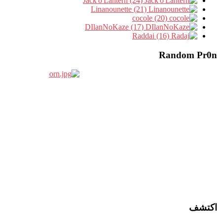
Jack'o'Lantern (24)
Linanounette (21)
cocole (20)
DIlanNoKaze (17)
Raddai (16)
Random Pr0n
اكتشف