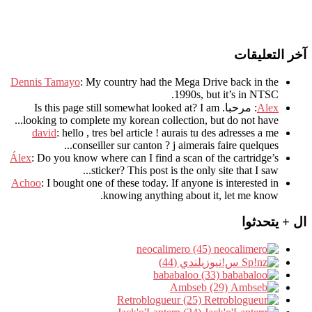
آخر التعليقات
Dennis Tamayo
:
My country had the Mega Drive back in the
.
1990s
,
but it’s in NTSC
Alex
: مرحبا.
I am
?
Is this page still somewhat looked at
.
looking to complete my korean collection
,
but do not have..
david
:
hello
,
tres bel article
!
aurais tu des adresses a me
.
conseiller sur canton
?
j aimerais faire quelques..
Álex
: Do you know where can I find a scan of the cartridge’s
sticker? This post is the only site that I saw...
Achoo
: I bought one of these today. If anyone is interested in
knowing anything about it, let me know.
ال + يتحدثوا
neocalimero (45)
س!نيوزيلندي (44)
bababaloo (33)
Ambseb (29)
Retroblogueur (25)