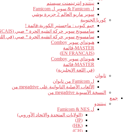
نينتندو إنترتينمنت سيستم
ل Famicom & سوبر ل Famicom
سوبر ماريو العالم 2 جزيرة يوشي
كوريا الجنوبية
جيم كيوب : ماجستير الكورية-قائمة !
سامسونج سوبر حركة اتشيه الحرة * صبي (EN FRANCAIS)
سامسونج سوبر حركة اتشيه الحرة * صبي (في اللغة 
هيونداي سوبر Comboy
MASTER-قائمة
(EN FRANCAIS)
هيونداي سوبر Comboy
MASTER-قائمة
(في اللغة الإنجليزية)
تايوان
ل Famicom من تايوان
الألعاب الأصلية التايوانية على megadrive من
النسخة الآسيوية megadrive من
جمع
نينتندو
ل Famicom & NES
(الولايات المتحدة والاتحاد الأوروبي)
(JP)
(HK)
(CH)