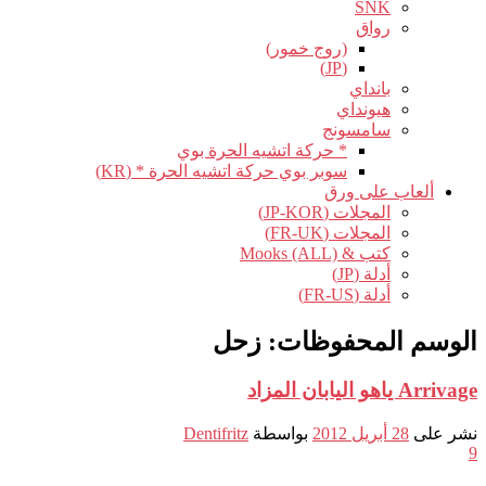
SNK
رواق
(روج خمور)
(JP)
بانداي
هيونداي
سامسونج
* حركة اتشيه الحرة بوي
سوبر بوي حركة اتشيه الحرة * (KR)
ألعاب على ورق
المجلات (JP-KOR)
المجلات (FR-UK)
كتب & Mooks (ALL)
أدلة (JP)
أدلة (FR-US)
الوسم المحفوظات:
زحل
Arrivage ياهو اليابان المزاد
نشر على
28 أبريل 2012
بواسطة
Dentifritz
9