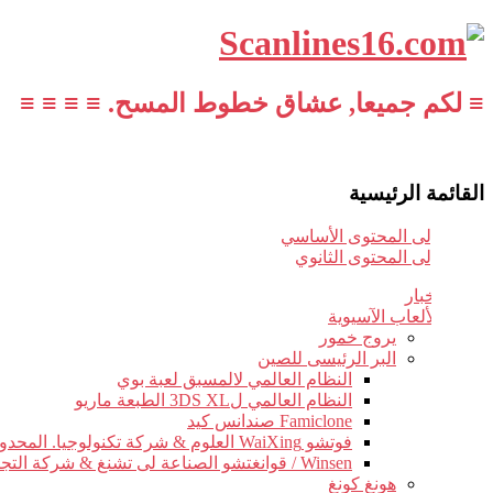
≡ لكم جميعا, عشاق خطوط المسح. ≡ ≡ ≡ ≡
القائمة الرئيسية
تخطي إلى المحتوى الأساسي
تخطي إلى المحتوى الثانوي
أخبار
الألعاب الآسيوية
يروج خمور
البر الرئيسى للصين
النظام العالمي لالمسبق لعبة بوي
النظام العالمي ل3DS XL الطبعة ماريو
Famiclone صندانس كيد
فوتشو WaiXing العلوم & شركة تكنولوجيا. المحدودة.
Winsen / قوانغتشو الصناعة لى تشنغ & شركة التجارة.
هونغ كونغ