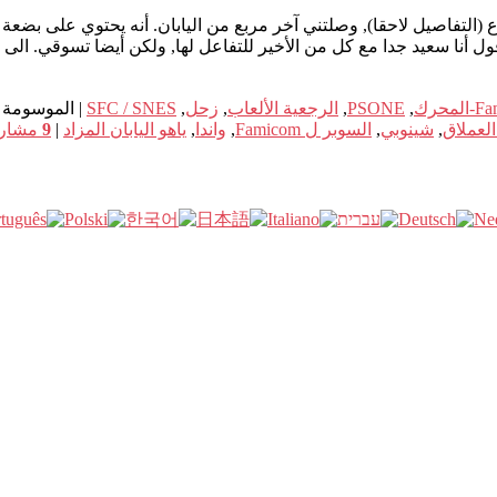
 أنا سعيد جدا مع كل من الأخير للتفاعل لها, ولكن أيضا تسوقي. الى
,
PSONE
,
الرجعية الألعاب
,
زحل
,
SFC / SNES
|
الموسومة
لعملاق
,
شينوبي
,
السوبر ل Famicom
,
واندا
,
ياهو اليابان المزاد
|
9
مشار