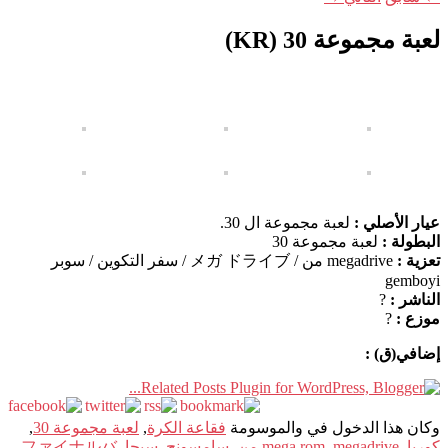
لعبة مجموعة 30 (KR)
عيار الأصلي :
لعبة مجموعة ال 30.
البطولة :
لعبة مجموعة 30
تعزية :
megadrive من / メガ ドライブ / سفر التكوين / سوبر
gemboyi
الناشر :
?
موزع :
?
إضافي(ق) :
وكان هذا الدخول في والموسومة
فقاعة الكرة
,
لعبة مجموعة 30
,
كوريا
,
megadrive من
,
mega rom
,
سامسونج
,
سيجا
,
ファイナルバ