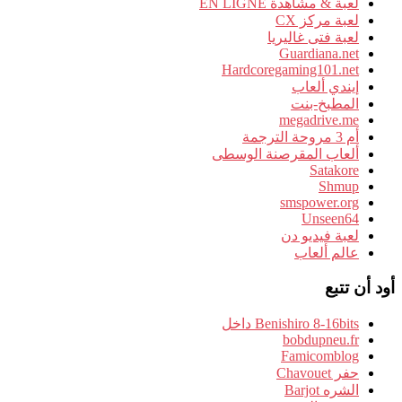
لعبة & مشاهدة EN LIGNE
لعبة مركز CX
لعبة فتى غاليريا
Guardiana.net
Hardcoregaming101.net
إيندي ألعاب
المطبخ-بنت
megadrive.me
أم 3 مروحة الترجمة
ألعاب المقرصنة الوسطى
Satakore
Shmup
smspower.org
Unseen64
لعبة فيديو دن
عالم ألعاب
أود أن تتبع
Benishiro 8-16bits داخل
bobdupneu.fr
Famicomblog
حفر Chavouet
الشره Barjot