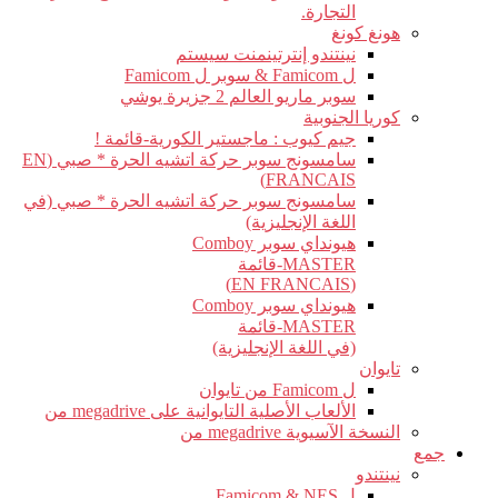
التجارة.
هونغ كونغ
نينتندو إنترتينمنت سيستم
ل Famicom & سوبر ل Famicom
سوبر ماريو العالم 2 جزيرة يوشي
كوريا الجنوبية
جيم كيوب : ماجستير الكورية-قائمة !
سامسونج سوبر حركة اتشيه الحرة * صبي (EN
FRANCAIS)
سامسونج سوبر حركة اتشيه الحرة * صبي (في
اللغة الإنجليزية)
هيونداي سوبر Comboy
MASTER-قائمة
(EN FRANCAIS)
هيونداي سوبر Comboy
MASTER-قائمة
(في اللغة الإنجليزية)
تايوان
ل Famicom من تايوان
الألعاب الأصلية التايوانية على megadrive من
النسخة الآسيوية megadrive من
جمع
نينتندو
ل Famicom & NES