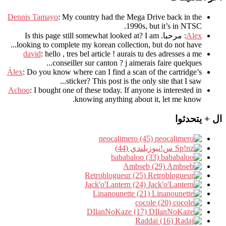
Dennis Tamayo
:
My country had the Mega Drive back in the
.
1990s
,
but it’s in NTSC
Alex
: مرحبا.
I am
?
Is this page still somewhat looked at
.
looking to complete my korean collection
,
but do not have..
david
:
hello
,
tres bel article
!
aurais tu des adresses a me
.
conseiller sur canton
?
j aimerais faire quelques..
Álex
: Do you know where can I find a scan of the cartridge’s
sticker? This post is the only site that I saw...
Achoo
: I bought one of these today. If anyone is interested in
knowing anything about it, let me know.
ال + يتحدثوا
neocalimero (45)
س!نيوزيلندي (44)
bababaloo (33)
Ambseb (29)
Retroblogueur (25)
Jack'o'Lantern (24)
Linanounette (21)
cocole (20)
DIlanNoKaze (17)
Raddai (16)