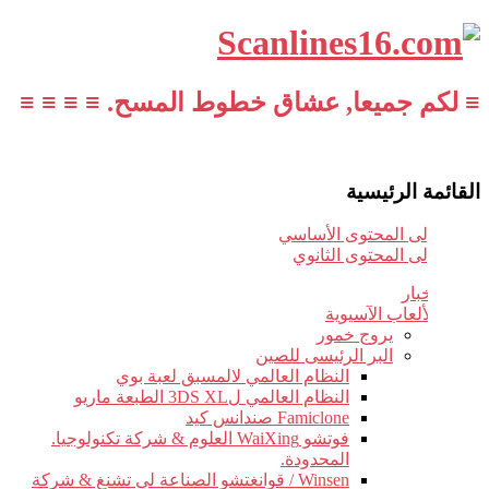
≡ لكم جميعا, عشاق خطوط المسح. ≡ ≡ ≡ ≡
القائمة الرئيسية
تخطي إلى المحتوى الأساسي
تخطي إلى المحتوى الثانوي
أخبار
الألعاب الآسيوية
يروج خمور
البر الرئيسى للصين
النظام العالمي لالمسبق لعبة بوي
النظام العالمي ل3DS XL الطبعة ماريو
Famiclone صندانس كيد
فوتشو WaiXing العلوم & شركة تكنولوجيا.
المحدودة.
Winsen / قوانغتشو الصناعة لى تشنغ & شركة