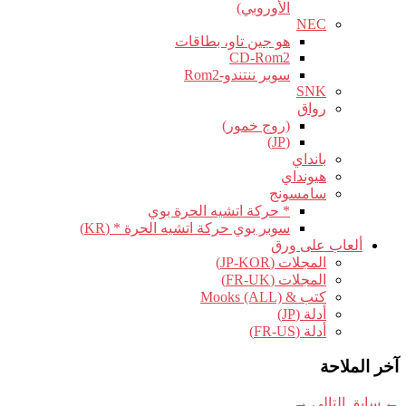
الأوروبي)
NEC
هو جين تاو، بطاقات
CD-Rom2
سوبر ننتندو-Rom2
SNK
رواق
(روج خمور)
(JP)
بانداي
هيونداي
سامسونج
* حركة اتشيه الحرة بوي
سوبر بوي حركة اتشيه الحرة * (KR)
ألعاب على ورق
المجلات (JP-KOR)
المجلات (FR-UK)
كتب & Mooks (ALL)
أدلة (JP)
أدلة (FR-US)
آخر الملاحة
←
سابق
التالي
→