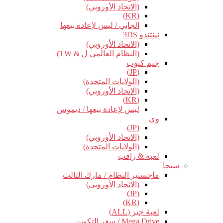
(الاتحاد الأوروبي)
(KR)
الجابي / ليس لإعادة بيعها
نينتندو 3DS
(الاتحاد الأوروبي)
(النظام العالمي ل & TW)
جيم كيوب
(JP)
(الولايات المتحدة)
(الاتحاد الأوروبي)
(KR)
ليس لإعادة بيعها / ديموس
وي
(JP)
(الاتحاد الأوروبي)
(الولايات المتحدة)
لعبة & راقب
سيجا
ماجستير النظام / مارك الثالث
(الاتحاد الأوروبي)
(JP)
(KR)
لعبة جير (ALL)
Mega Drive / سفر التكوين