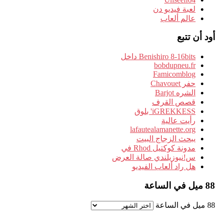
لعبة فيديو دن
عالم ألعاب
أود أن تتبع
Benishiro 8-16bits داخل
bobdupneu.fr
Famicomblog
حفر Chavouet
الشره Barjot
قصص القرف
iGREKKESS' بلوق
رأيت عالية
lafautealamanette.org
يبحث الزجاج البيت
مدونة كوكتيل Rhod في
س!نيوزيلندي صالة العرض
هل راد ألعاب الفيديو
88 ميل في الساعة
88 ميل في الساعة