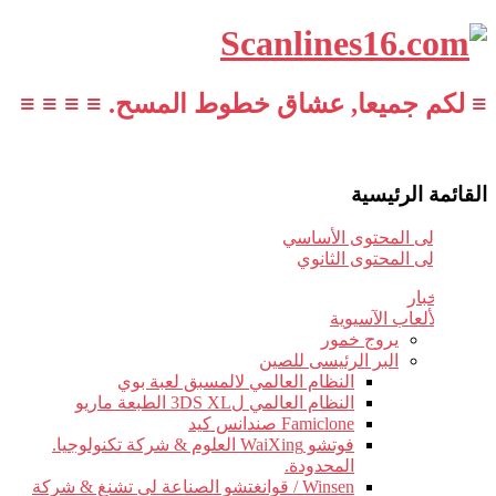
≡ لكم جميعا, عشاق خطوط المسح. ≡ ≡ ≡ ≡
القائمة الرئيسية
تخطي إلى المحتوى الأساسي
تخطي إلى المحتوى الثانوي
أخبار
الألعاب الآسيوية
يروج خمور
البر الرئيسى للصين
النظام العالمي لالمسبق لعبة بوي
النظام العالمي ل3DS XL الطبعة ماريو
Famiclone صندانس كيد
فوتشو WaiXing العلوم & شركة تكنولوجيا.
المحدودة.
Winsen / قوانغتشو الصناعة لى تشنغ & شركة