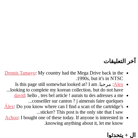
آخر التعليقات
Dennis Tamayo
:
My country had the Mega Drive back in the
.
1990s
,
but it’s in NTSC
Alex
: مرحبا.
I am
?
Is this page still somewhat looked at
.
looking to complete my korean collection
,
but do not have..
david
:
hello
,
tres bel article
!
aurais tu des adresses a me
.
conseiller sur canton
?
j aimerais faire quelques..
Álex
: Do you know where can I find a scan of the cartridge’s
sticker? This post is the only site that I saw...
Achoo
: I bought one of these today. If anyone is interested in
knowing anything about it, let me know.
ال + يتحدثوا