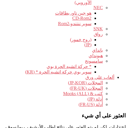
الأوروبي)
NEC
هو جين تاو، بطاقات
CD-Rom2
سوبر ننتندو-Rom2
SNK
رواق
(روج خمور)
(JP)
بانداي
هيونداي
سامسونج
* حركة اتشيه الحرة بوي
سوبر بوي حركة اتشيه الحرة * (KR)
ألعاب على ورق
المجلات (JP-KOR)
المجلات (FR-UK)
كتب & Mooks (ALL)
أدلة (JP)
أدلة (FR-US)
العثور على أي شيء
اعتذارات, لكن لم يتم العثور على نتائج لطلب الأرشيف. ربما سوف