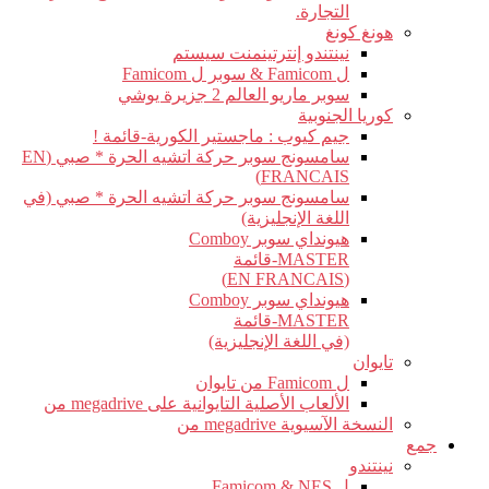
التجارة.
هونغ كونغ
نينتندو إنترتينمنت سيستم
ل Famicom & سوبر ل Famicom
سوبر ماريو العالم 2 جزيرة يوشي
كوريا الجنوبية
جيم كيوب : ماجستير الكورية-قائمة !
سامسونج سوبر حركة اتشيه الحرة * صبي (EN
FRANCAIS)
سامسونج سوبر حركة اتشيه الحرة * صبي (في
اللغة الإنجليزية)
هيونداي سوبر Comboy
MASTER-قائمة
(EN FRANCAIS)
هيونداي سوبر Comboy
MASTER-قائمة
(في اللغة الإنجليزية)
تايوان
ل Famicom من تايوان
الألعاب الأصلية التايوانية على megadrive من
النسخة الآسيوية megadrive من
جمع
نينتندو
ل Famicom & NES