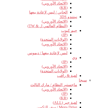
(الاتحاد الأوروبي)
(KR)
الجابي / ليس لإعادة بيعها
نينتندو 3DS
(الاتحاد الأوروبي)
(النظام العالمي ل & TW)
جيم كيوب
(JP)
(الولايات المتحدة)
(الاتحاد الأوروبي)
(KR)
ليس لإعادة بيعها / ديموس
وي
(JP)
(الاتحاد الأوروبي)
(الولايات المتحدة)
لعبة & راقب
سيجا
ماجستير النظام / مارك الثالث
(الاتحاد الأوروبي)
(JP)
(KR)
لعبة جير (ALL)
Mega Drive / سفر التكوين