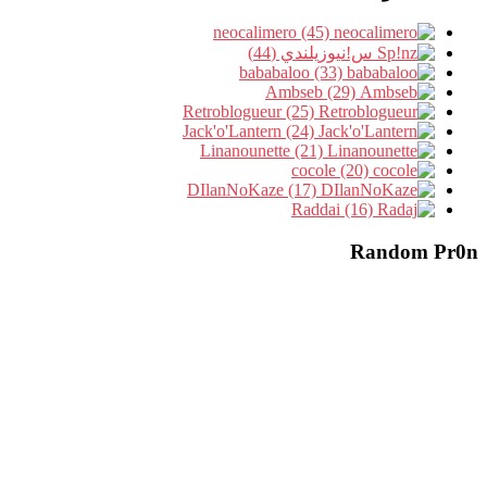
neocalimero (45)
س!نيوزيلندي (44)
bababaloo (33)
Ambseb (29)
Retroblogueur (25)
Jack'o'Lantern (24)
Linanounette (21)
cocole (20)
DIlanNoKaze (17)
Raddai (16)
Random Pr0n