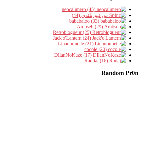
neocalimero (45)
س!نيوزيلندي (44)
bababaloo (33)
Ambseb (29)
Retroblogueur (25)
Jack'o'Lantern (24)
Linanounette (21)
cocole (20)
DIlanNoKaze (17)
Raddai (16)
Random Pr0n