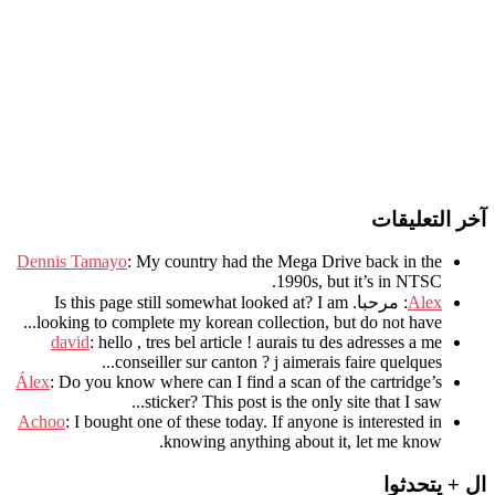
آخر التعليقات
Dennis Tamayo
:
My country had the Mega Drive back in the
.
1990s
,
but it’s in NTSC
Alex
: مرحبا.
I am
?
Is this page still somewhat looked at
.
looking to complete my korean collection
,
but do not have..
david
:
hello
,
tres bel article
!
aurais tu des adresses a me
.
conseiller sur canton
?
j aimerais faire quelques..
Álex
: Do you know where can I find a scan of the cartridge’s
sticker? This post is the only site that I saw...
Achoo
: I bought one of these today. If anyone is interested in
knowing anything about it, let me know.
ال + يتحدثوا