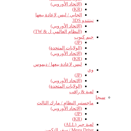
(الاتحاد الأوروبي)
(KR)
الجابي / ليس لإعادة بيعها
نينتندو 3DS
(الاتحاد الأوروبي)
(النظام العالمي ل & TW)
جيم كيوب
(JP)
(الولايات المتحدة)
(الاتحاد الأوروبي)
(KR)
ليس لإعادة بيعها / ديموس
وي
(JP)
(الاتحاد الأوروبي)
(الولايات المتحدة)
لعبة & راقب
سيجا
ماجستير النظام / مارك الثالث
(الاتحاد الأوروبي)
(JP)
(KR)
لعبة جير (ALL)
Mega Drive / سفر التكوين