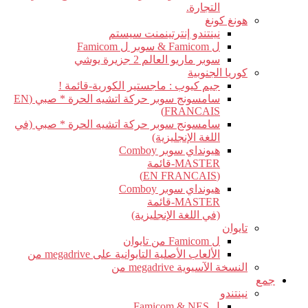
التجارة.
هونغ كونغ
نينتندو إنترتينمنت سيستم
ل Famicom & سوبر ل Famicom
سوبر ماريو العالم 2 جزيرة يوشي
كوريا الجنوبية
جيم كيوب : ماجستير الكورية-قائمة !
سامسونج سوبر حركة اتشيه الحرة * صبي (EN
FRANCAIS)
سامسونج سوبر حركة اتشيه الحرة * صبي (في
اللغة الإنجليزية)
هيونداي سوبر Comboy
MASTER-قائمة
(EN FRANCAIS)
هيونداي سوبر Comboy
MASTER-قائمة
(في اللغة الإنجليزية)
تايوان
ل Famicom من تايوان
الألعاب الأصلية التايوانية على megadrive من
النسخة الآسيوية megadrive من
جمع
نينتندو
ل Famicom & NES