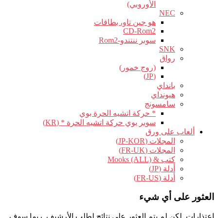
الأوروبي)
NEC
هو جين تاو، بطاقات
CD-Rom2
سوبر ننتندو-Rom2
SNK
رواق
(روج خمور)
(JP)
بانداي
هيونداي
سامسونج
* حركة اتشيه الحرة بوي
سوبر بوي حركة اتشيه الحرة * (KR)
ألعاب على ورق
المجلات (JP-KOR)
المجلات (FR-UK)
كتب & Mooks (ALL)
أدلة (JP)
أدلة (FR-US)
العثور على أي شيء
اعتذارات, لكن لم يتم العثور على نتائج لطلب الأرشيف. ربما سوف