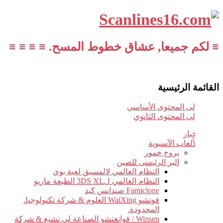
≡ لكم جميعا, عشاق خطوط المسح. ≡ ≡ ≡ ≡
القائمة الرئيسية
تخطي إلى المحتوى الأساسي
تخطي إلى المحتوى الثانوي
أخبار
الألعاب الآسيوية
يروج خمور
البر الرئيسى للصين
النظام العالمي لالمسبق لعبة بوي
النظام العالمي ل3DS XL الطبعة ماريو
Famiclone صندانس كيد
فوتشو WaiXing العلوم & شركة تكنولوجيا.
المحدودة.
Winsen / قوانغتشو الصناعة لى تشنغ & شركة