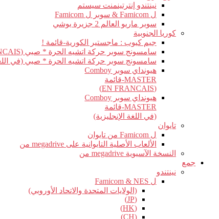
نينتندو إنترتينمنت سيستم
ل Famicom & سوبر ل Famicom
سوبر ماريو العالم 2 جزيرة يوشي
كوريا الجنوبية
جيم كيوب : ماجستير الكورية-قائمة !
سامسونج سوبر حركة اتشيه الحرة * صبي (EN FRANCAIS)
سامسونج سوبر حركة اتشيه الحرة * صبي (في اللغة 
هيونداي سوبر Comboy
MASTER-قائمة
(EN FRANCAIS)
هيونداي سوبر Comboy
MASTER-قائمة
(في اللغة الإنجليزية)
تايوان
ل Famicom من تايوان
الألعاب الأصلية التايوانية على megadrive من
النسخة الآسيوية megadrive من
جمع
نينتندو
ل Famicom & NES
(الولايات المتحدة والاتحاد الأوروبي)
(JP)
(HK)
(CH)