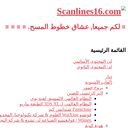
≡ لكم جميعا, عشاق خطوط المسح. ≡ ≡ ≡ ≡
القائمة الرئيسية
تخطي إلى المحتوى الأساسي
تخطي إلى المحتوى الثانوي
أخبار
الألعاب الآسيوية
يروج خمور
البر الرئيسى للصين
النظام العالمي لالمسبق لعبة بوي
النظام العالمي ل3DS XL الطبعة ماريو
Famiclone صندانس كيد
فوتشو WaiXing العلوم & شركة تكنولوجيا. المحدودة.
Winsen / قوانغتشو الصناعة لى تشنغ & شركة التجارة.
هونغ كونغ