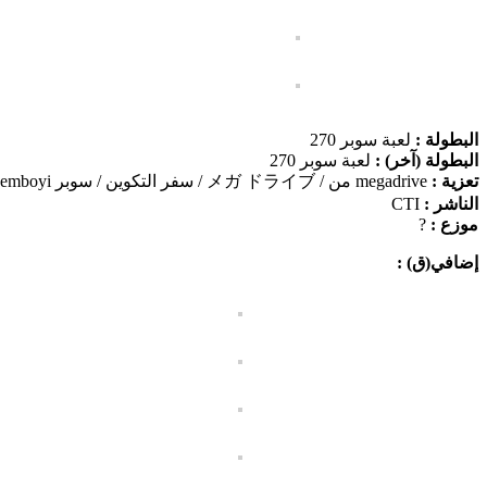
البطولة :
لعبة سوبر 270
البطولة (آخر) :
لعبة سوبر 270
تعزية :
megadrive من / メガ ドライブ / سفر التكوين / سوبر gemboyi
الناشر :
CTI
موزع :
?
إضافي(ق) :