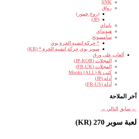
SNK
رواق
(روج خمور)
(JP)
بانداي
هيونداي
سامسونج
* حركة اتشيه الحرة بوي
سوبر بوي حركة اتشيه الحرة * (KR)
ألعاب على ورق
المجلات (JP-KOR)
المجلات (FR-UK)
كتب & Mooks (ALL)
أدلة (JP)
أدلة (FR-US)
آخر الملاحة
←
سابق
التالي
→
لعبة سوبر 270 (KR)