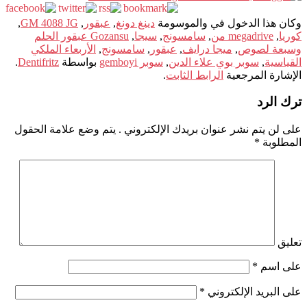
وكان هذا الدخول في والموسومة
دينغ دونغ
,
عبقور
,
GM 4088 JG
,
كوريا
,
megadrive من
,
سامسونج
,
سيجا
,
Gozansu عبقور الحلم
وسبعة لصوص
,
ميجا درايف
,
عبقور
,
سامسونج
,
الأربعاء الملكي
القياسية
,
سوبر بوي علاء الدين
,
سوبر gemboyi
بواسطة
Dentifritz
.
الإشارة المرجعية
الرابط الثابت
.
ترك الرد
على لن يتم نشر عنوان بريدك الإلكتروني .
يتم وضع علامة الحقول
المطلوبة
*
تعليق
على اسم
*
على البريد الإلكتروني
*