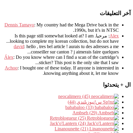
آخر التعليقات
Dennis Tamayo
:
My country had the Mega Drive back in the
.
1990s
,
but it’s in NTSC
Alex
: مرحبا.
I am
?
Is this page still somewhat looked at
.
looking to complete my korean collection
,
but do not have..
david
:
hello
,
tres bel article
!
aurais tu des adresses a me
.
conseiller sur canton
?
j aimerais faire quelques..
Álex
: Do you know where can I find a scan of the cartridge’s
sticker? This post is the only site that I saw...
Achoo
: I bought one of these today. If anyone is interested in
knowing anything about it, let me know.
ال + يتحدثوا
neocalimero (45)
س!نيوزيلندي (44)
bababaloo (33)
Ambseb (29)
Retroblogueur (25)
Jack'o'Lantern (24)
Linanounette (21)