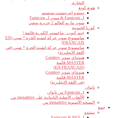
التجارة.
هونغ كونغ
نينتندو إنترتينمنت سيستم
ل Famicom & سوبر ل Famicom
سوبر ماريو العالم 2 جزيرة يوشي
كوريا الجنوبية
جيم كيوب : ماجستير الكورية-قائمة !
سامسونج سوبر حركة اتشيه الحرة * صبي (EN
FRANCAIS)
سامسونج سوبر حركة اتشيه الحرة * صبي (في
اللغة الإنجليزية)
هيونداي سوبر Comboy
MASTER-قائمة
(EN FRANCAIS)
هيونداي سوبر Comboy
MASTER-قائمة
(في اللغة الإنجليزية)
تايوان
ل Famicom من تايوان
الألعاب الأصلية التايوانية على megadrive من
النسخة الآسيوية megadrive من
جمع
نينتندو
ل Famicom & NES