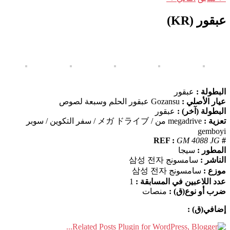
عبقور (KR)
البطولة :
عبقور
عيار الأصلي :
Gozansu عبقور الحلم وسبعة لصوص
البطولة (آخر) :
عبقور
تعزية :
megadrive من / メガ ドライブ / سفر التكوين / سوبر
gemboyi
GM 4088 JG
# REF :
المطور :
سيجا
الناشر :
سامسونج 삼성 전자
موزع :
سامسونج 삼성 전자
عدد اللاعبين في المسابقة :
1
ضرب أو نوع(ق) :
منصات
إضافي(ق) :