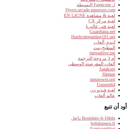
ل Famicom البسيطة
Flyers.arcade-museum.com
لعبة & مشاهدة EN LIGNE
لعبة مركز CX
لعبة فتى غاليريا
Guardiana.net
Hardcoregaming101.net
إيندي ألعاب
المطبخ-بنت
megadrive.me
أم 3 مروحة الترجمة
ألعاب المقرصنة الوسطى
Satakore
Shmup
smspower.org
Unseen64
لعبة فيديو دن
عالم ألعاب
أود أن تتبع
Benishiro 8-16bits داخل
bobdupneu.fr
Famicomblog