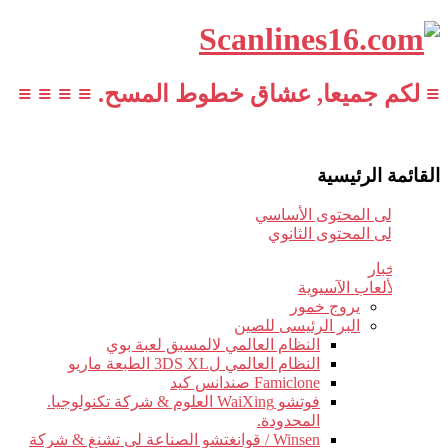
≡ لكم جميعا, عشاق خطوط المسح. ≡ ≡ ≡ ≡
القائمة الرئيسية
تخطي إلى المحتوى الأساسي
تخطي إلى المحتوى الثانوي
أخبار
الألعاب الآسيوية
يروج خمور
البر الرئيسى للصين
النظام العالمي لالمسبق لعبة بوي
النظام العالمي ل3DS XL الطبعة ماريو
Famiclone صندانس كيد
فوتشو WaiXing العلوم & شركة تكنولوجيا.
المحدودة.
Winsen / قوانغتشو الصناعة لى تشنغ & شركة