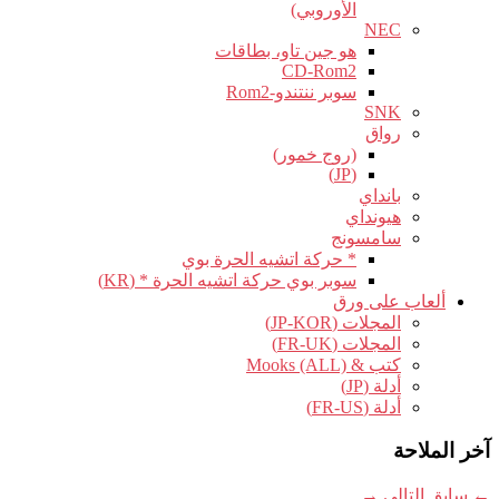
الأوروبي)
NEC
هو جين تاو، بطاقات
CD-Rom2
سوبر ننتندو-Rom2
SNK
رواق
(روج خمور)
(JP)
بانداي
هيونداي
سامسونج
* حركة اتشيه الحرة بوي
سوبر بوي حركة اتشيه الحرة * (KR)
ألعاب على ورق
المجلات (JP-KOR)
المجلات (FR-UK)
كتب & Mooks (ALL)
أدلة (JP)
أدلة (FR-US)
آخر الملاحة
←
سابق
التالي
→