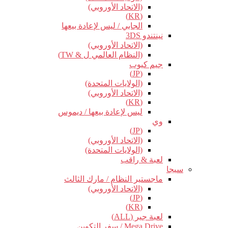
(الاتحاد الأوروبي)
(KR)
الجابي / ليس لإعادة بيعها
نينتندو 3DS
(الاتحاد الأوروبي)
(النظام العالمي ل & TW)
جيم كيوب
(JP)
(الولايات المتحدة)
(الاتحاد الأوروبي)
(KR)
ليس لإعادة بيعها / ديموس
وي
(JP)
(الاتحاد الأوروبي)
(الولايات المتحدة)
لعبة & راقب
سيجا
ماجستير النظام / مارك الثالث
(الاتحاد الأوروبي)
(JP)
(KR)
لعبة جير (ALL)
Mega Drive / سفر التكوين