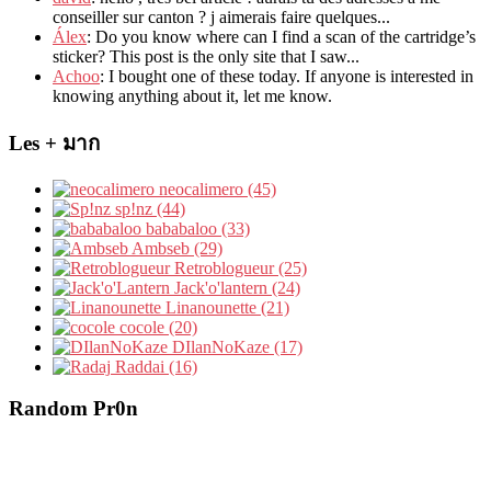
conseiller sur canton
?
j aimerais faire quelques..
.
Álex
: Do you know where can I find a scan of the cartridge’s
sticker? This post is the only site that I saw...
Achoo
: I bought one of these today. If anyone is interested in
knowing anything about it, let me know.
Les + มาก
neocalimero (45)
sp!nz (44)
bababaloo (33)
Ambseb (29)
Retroblogueur (25)
Jack'o'lantern (24)
Linanounette (21)
cocole (20)
DIlanNoKaze (17)
Raddai (16)
Random Pr0n