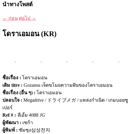
นำทางโพสต์
←
ก่อน
ต่อไป
→
โดราเอมอน (KR)
ชื่อเรื่อง :
โดราเอมอน
เดิม titre :
Gozansu เจ็ดขโมยความฝันของโดราเอมอน
ชื่อเรื่อง (อื่น ๆ) :
โดราเอมอน
ปลอบใจ :
Megadrive / ドライブメガ / แหล่งกำเนิด / เกมบอยซู
เปอร์
Ref # :
จีเอ็ม 4088 JG
ผู้พัฒนา :
เซก้า
ผู้พิมพ์ :
ซัมซุง삼성전자