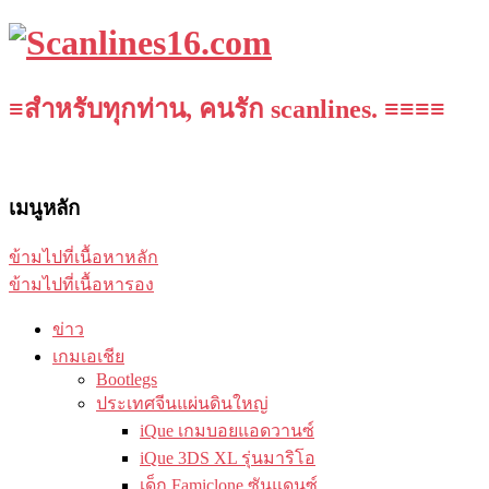
≡สำหรับทุกท่าน, คนรัก scanlines. ≡≡≡≡
เมนูหลัก
ข้ามไปที่เนื้อหาหลัก
ข้ามไปที่เนื้อหารอง
ข่าว
เกมเอเชีย
Bootlegs
ประเทศจีนแผ่นดินใหญ่
iQue เกมบอยแอดวานซ์
iQue 3DS XL รุ่นมาริโอ
เด็ก Famiclone ซันแดนซ์