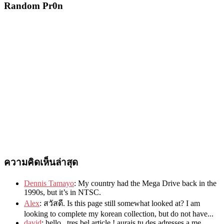
Random Pr0n
ความคิดเห็นล่าสุด
Dennis Tamayo
:
My country had the Mega Drive back in the
1990s
,
but it’s in NTSC
.
Alex
: สวัสดี.
Is this page still somewhat looked at
?
I am
looking to complete my korean collection
,
but do not have..
.
david
:
hello
,
tres bel article
!
aurais tu des adresses a me