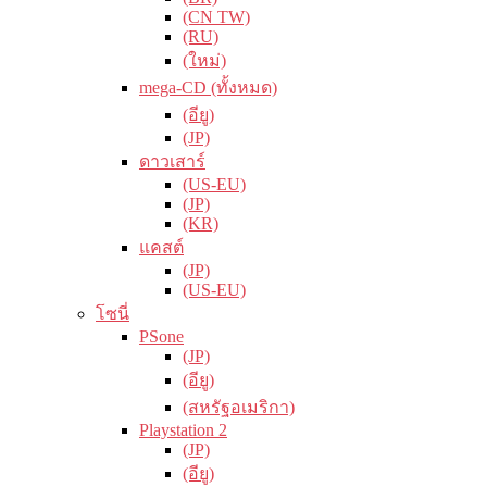
(CN TW)
(RU)
(ใหม่)
mega-CD (ทั้งหมด)
(อียู)
(JP)
ดาวเสาร์
(US-EU)
(JP)
(KR)
แคสต์
(JP)
(US-EU)
โซนี่
PSone
(JP)
(อียู)
(สหรัฐอเมริกา)
Playstation 2
(JP)
(อียู)