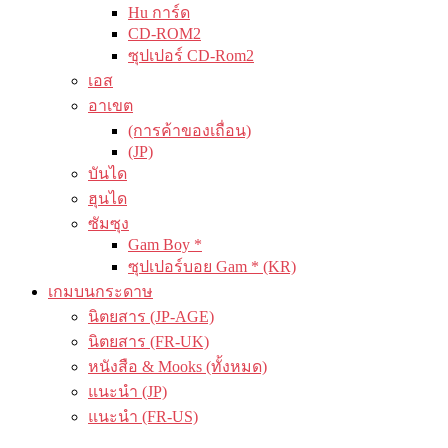
Hu การ์ด
CD-ROM2
ซุปเปอร์ CD-Rom2
เอส
อาเขต
(การค้าของเถื่อน)
(JP)
บันได
ฮุนได
ซัมซุง
Gam Boy *
ซุปเปอร์บอย Gam * (KR)
เกมบนกระดาษ
นิตยสาร (JP-AGE)
นิตยสาร (FR-UK)
หนังสือ & Mooks (ทั้งหมด)
แนะนำ (JP)
แนะนำ (FR-US)