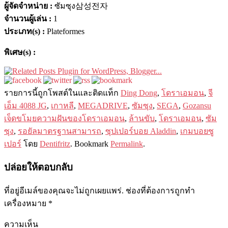
ผู้จัดจำหน่าย :
ซัมซุง삼성전자
จำนวนผู้เล่น :
1
ประเภท(s) :
Plateformes
พิเศษ(s) :
รายการนี​​้ถูกโพสต์ในและติดแท็ก
Ding Dong
,
โดราเอมอน
,
จี
เอ็ม 4088 JG
,
เกาหลี
,
MEGADRIVE
,
ซัมซุง
,
SEGA
,
Gozansu
เจ็ดขโมยความฝันของโดราเอมอน
,
ล้านขับ
,
โดราเอมอน
,
ซัม
ซุง
,
รอยัลมาตรฐานสามารถ
,
ซุปเปอร์บอย Aladdin
,
เกมบอยซู
เปอร์
โดย
Dentifritz
. Bookmark
Permalink
.
ปล่อยให้ตอบกลับ
ที่อยู่อีเมล์ของคุณจะไม่ถูกเผยแพร่.
ช่องที่ต้องการถูกทำ
เครื่องหมาย
*
ความเห็น