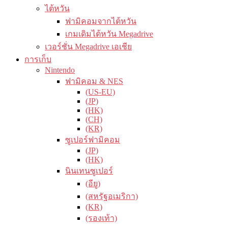
ไต้หวัน
ฟามิคอมจากไต้หวัน
เกมเดิมไต้หวัน Megadrive
เวอร์ชั่น Megadrive เอเชีย
การเก็บ
Nintendo
ฟามิคอม & NES
(US-EU)
(JP)
(HK)
(CH)
(KR)
ซูเปอร์ฟามิคอม
(JP)
(HK)
นินเทนซูเปอร์
(อียู)
(สหรัฐอเมริกา)
(KR)
(รองเท้า)