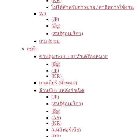
(KR)
ไม่ได้สำหรับการขาย / สาธิตการใช้งาน
Wii
(JP)
(อียู)
(สหรัฐอเมริกา)
เกม & ชม
เซก้า
ควบคุมระบบ / III ทำเครื่องหมาย
(อียู)
(JP)
(KR)
เกมเกียร์ (ทั้งหมด)
ล้านขับ / แหล่งกำเนิด
(JP)
(สหรัฐอเมริกา)
(อียู)
(AS)
(KR)
(แคลิฟอร์เนีย)
(BR)