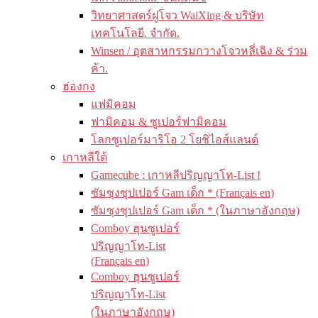
วิทยาศาสตร์ฝูโจว WaiXing & บริษัท
เทคโนโลยี. จำกัด.
Winsen / อุตสาหกรรมกวางโจวหลี่เฉิง & ร่วม
ค้า.
ฮ่องกง
แฟมิคอม
ฟามิคอม & ซูเปอร์ฟามิคอม
โลกซูเปอร์มาริโอ 2 โยชิไอส์แลนด์
เกาหลีใต้
Gamecube : เกาหลีปริญญาโท-List !
ซัมซุงซุปเปอร์ Gam เด็ก * (Français en)
ซัมซุงซุปเปอร์ Gam เด็ก * (ในภาษาอังกฤษ)
Comboy ฮุนซูเปอร์
ปริญญาโท-List
(Français en)
Comboy ฮุนซูเปอร์
ปริญญาโท-List
(ในภาษาอังกฤษ)