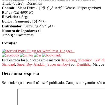
Título (outro) :
Doraemon
Console :
Mega Drive / ドライブ メガ / Gênese / Super gemboyi
Ref # :
GM 4088 JG
Revelador :
Sega
Editor :
Samsung 삼성 전자
Distribuidor :
Samsung 삼성 전자
Número de Jogadores :
1
Tipo(s) :
Plataformas
Extra(s) :
Esta entrada foi publicada em e marcou
ding dong
,
doraemon
,
GM 40
Standard
,
Super Boy Aladdin
,
Super gemboyi
por
Dentifritz
. Marque
Deixe uma resposta
Seu endereço de email não será publicado.
Campos obrigatórios são 