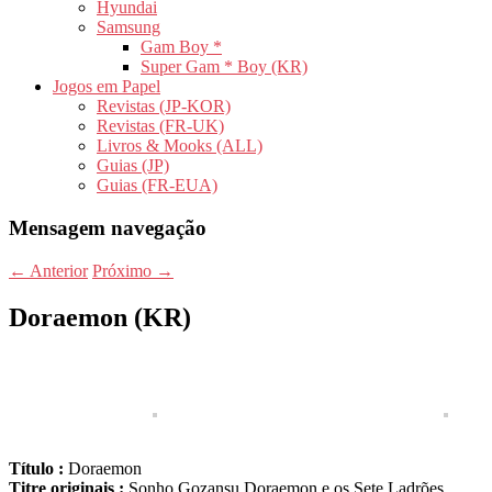
Hyundai
Samsung
Gam Boy *
Super Gam * Boy (KR)
Jogos em Papel
Revistas (JP-KOR)
Revistas (FR-UK)
Livros & Mooks (ALL)
Guias (JP)
Guias (FR-EUA)
Mensagem navegação
←
Anterior
Próximo
→
Doraemon (KR)
Título :
Doraemon
Titre originais :
Sonho Gozansu Doraemon e os Sete Ladrões