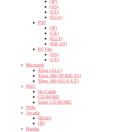
(JP)
(AS)
(UE)
(EUA)
PSP
(JP)
(UE)
(EUA)
(KR-AS)
PS Vita
(AS)
(UE)
Microsoft
Xbox (ALL)
Xbox 360 (JP-KR-AS)
Xbox 360 (EUA-UE)
NEC
Hu-Cards
CD-ROM2
Super CD-ROM2
SNK
Arcada
(Ilícito)
(JP)
Bandai