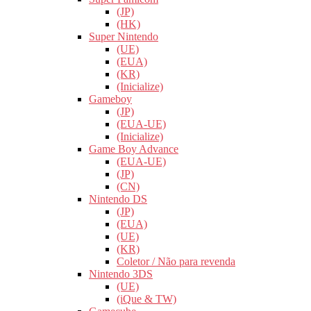
(JP)
(HK)
Super Nintendo
(UE)
(EUA)
(KR)
(Inicialize)
Gameboy
(JP)
(EUA-UE)
(Inicialize)
Game Boy Advance
(EUA-UE)
(JP)
(CN)
Nintendo DS
(JP)
(EUA)
(UE)
(KR)
Coletor / Não para revenda
Nintendo 3DS
(UE)
(iQue & TW)