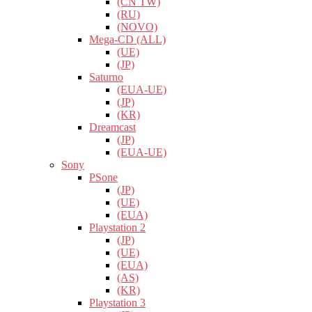
(CN TW)
(RU)
(NOVO)
Mega-CD (ALL)
(UE)
(JP)
Saturno
(EUA-UE)
(JP)
(KR)
Dreamcast
(JP)
(EUA-UE)
Sony
PSone
(JP)
(UE)
(EUA)
Playstation 2
(JP)
(UE)
(EUA)
(AS)
(KR)
Playstation 3