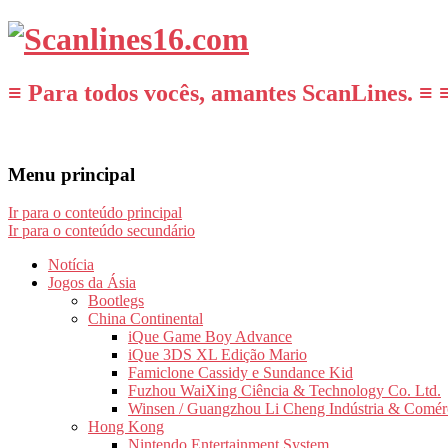
≡ Para todos vocês, amantes ScanLines. ≡ 
Menu principal
Ir para o conteúdo principal
Ir para o conteúdo secundário
Notícia
Jogos da Ásia
Bootlegs
China Continental
iQue Game Boy Advance
iQue 3DS XL Edição Mario
Famiclone Cassidy e Sundance Kid
Fuzhou WaiXing Ciência & Technology Co. Ltd.
Winsen / Guangzhou Li Cheng Indústria & Comér
Hong Kong
Nintendo Entertainment System