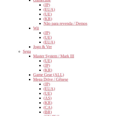
Gamecube
(JP)
(EUA)
(UE)
(KR)
Não para revenda / Demos
Wii
(JP)
(UE)
(EUA)
Jogo & Ver
Sega
Master System / Mark III
(UE)
(JP)
(KR)
Game Gear (ALL)
Mega Drive / Gênese
(JP)
(EUA)
(UE)
(AS)
(KR)
(CA)
(BR)