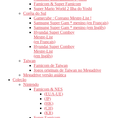
Famicom & Super Famicom
Super Mario World 2 Ilha do Yoshi
Coréia do Sul
Gamecube : Coreano Mestre-List !
Samsung Super Gam * menino (en Français)
Samsung Super Gam * menino (em Inglês)
Hyundai Super Comboy
Mestre-List
(en Français)
Hyundai Super Comboy
Mestre-List
(em Inglês)
Taiwan
Famicom de Taiwan
Jogos originais de Taiwan no Megadrive
Megadrive versão asiática
Coleção
Nintendo
Famicom & NES
(EUA-UE)
(JP)
(HK)
(CH)
(KR)
Super Famicom