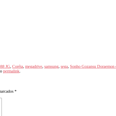
88 JG
,
Coréia
,
megadrive
,
samsung
,
sega
,
Sonho Gozansu Doraemon e
 o
permalink
.
marcados
*